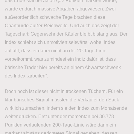
das Ende Mai bei 33.547,52 Punkten markiert wurde,
wurde er durch massive Abgaben abgewiesen. Zwei
außerordentlich schwache Tage brachten diese
Charthürde außer Reichweite. Und auch das zeigt der
Tageschart: Gegenwehr der Käufer bleibt bislang aus. Der
Index schiebt sich unmotiviert seitwärts, wobei indes
auffällt, dass er dabei nicht an der 20-Tage-Linie
vorbeikommt, was zumindest ein Indiz dafür ist, dass
bärische Trader hier bereits an einem Abwärtsschwenk
des Index „arbeiten“.
Doch noch ist dieser nicht in trockenen Tüchern. Für ein
klar bärisches Signal müssten die Verkäufer den Sack
wirklich zumachen, indem sie den Index zum Monatsende
weiter drücken. Erst unter der momentan bei 30.778
Punkten verlaufenden 200-Tage-Linie wäre dann ein
markant abwärts gerichtetes Signal gegeben, dessen