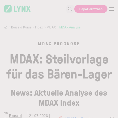
Skip to main content
Skip to search
Depot eröffnen
Suche nach Aktie, Autor...
Börse & Kurse
Index
MDAX
MDAX Analyse
MDAX PROGNOSE
MDAX: Steilvorlage
für das Bären-Lager
News: Aktuelle Analyse des
MDAX Index
vo
|
Ronald
21.07.2026 |