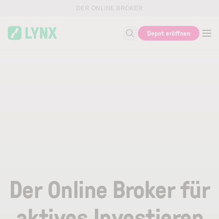
Skip to main content
DER ONLINE BROKER
Depot eröffnen
Suche nach Thema, ISIN...
Der Online Broker für
aktives Investieren