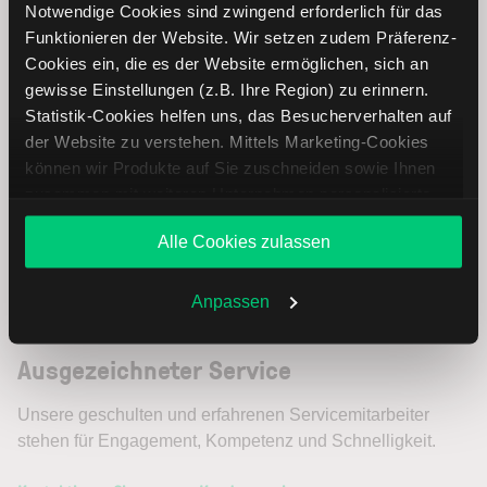
Notwendige Cookies sind zwingend erforderlich für das
Extraklasse in jeder Hinsicht
Funktionieren der Website. Wir setzen zudem Präferenz-
Cookies ein, die es der Website ermöglichen, sich an
gewisse Einstellungen (z.B. Ihre Region) zu erinnern.
Statistik-Cookies helfen uns, das Besucherverhalten auf
der Website zu verstehen. Mittels Marketing-Cookies
können wir Produkte auf Sie zuschneiden sowie Ihnen
zusammen mit weiteren Unternehmen personalisierte
Angebote unterbreiten. Sie entscheiden, welche Cookies
Alle Cookies zulassen
Sie zulassen oder ablehnen. Ihre Entscheidung können
Sie jederzeit in den
Cookie-Einstellungen
ändern.
Weitere Infos auch in unserer
Datenschutzerklärung
.
Anpassen
Ausgezeichneter Service
Unsere geschulten und erfahrenen Servicemitarbeiter
stehen für Engagement, Kompetenz und Schnelligkeit.