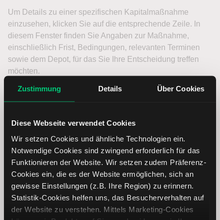
Um Details zu einer spezifischen Kapitalmaßnahme
einzusehen, klicken Sie auf die entsprechende Zeile. In
diesem Fenster finden Sie Angaben zur Maßnahme,
einschließlich Frist, Bedingungen, relevanten Terminen
sowie dem Depot, für das Sie Ihre Entscheidung treffen
möchten.
Zustimmung
Details
Über Cookies
Für die meisten Kapitalmaßnahmen werden Sie gebeten,
die Anzahl der Aktien oder Rechte einer bestimmten Wahl
zuzuordnen.
Diese Webseite verwendet Cookies
Wir setzen Cookies und ähnliche Technologien ein.
Beispiel (Dividendenwahl)
: Standardmäßig ist die
Notwendige Cookies sind zwingend erforderlich für das
Auszahlung einer Bardividende ausgewählt. Sie können
Funktionieren der Website. Wir setzen zudem Präferenz-
eine bestimmte Anzahl von Rechten auf jede Wahl
Cookies ein, die es der Website ermöglichen, sich an
verteilen. Möchten Sie eine Bardividende erhalten, tragen
gewisse Einstellungen (z.B. Ihre Region) zu erinnern.
Sie die Anzahl der Rechte in das Feld der ersten
Zeile
ein.
Statistik-Cookies helfen uns, das Besucherverhalten auf
Bevorzugen Sie eine Aktiendividende, geben Sie die
der Website zu verstehen. Mittels Marketing-Cookies
Anzahl der Rechte in der zweiten Zeile ein.