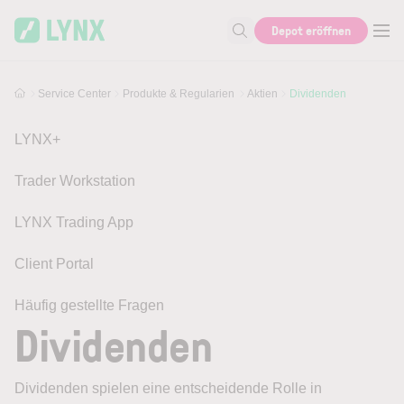
Skip to main content
Depot eröffnen
Suche nach Hilfe oder Info
Service Center
Produkte & Regularien
Aktien
Dividenden
LYNX+
Trader Workstation
LYNX Trading App
Client Portal
Häufig gestellte Fragen
Dividenden
Dividenden spielen eine entscheidende Rolle in