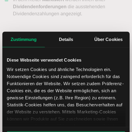
Dividendenforderungen
die ausstehenden
Dividendenzahlungen angezeigt.
Client Portal
Zustimmung
Details
Über Cookies
Erstellen Sie einen Depotauszug im Client Portal, um
erhaltene Dividenden, Veränderungen von
Diese Webseite verwendet Cookies
Dividendenforderungen sowie Kapitalmaßnahmen
Wir setzen Cookies und ähnliche Technologien ein.
einsehen zu können. Unsere Anleitung zum Erstellen
Notwendige Cookies sind zwingend erforderlich für das
eines Depotauszuges sowie detaillierte Informationen über
Funktionieren der Website. Wir setzen zudem Präferenz-
die einzelnen Rubriken finden Sie
hier
.
Cookies ein, die es der Website ermöglichen, sich an
gewisse Einstellungen (z.B. Ihre Region) zu erinnern.
Für die Teilnahme an den Kapitalmaßnahmen und für das
Statistik-Cookies helfen uns, das Besucherverhalten auf
Ausüben von Bezugsrechten rufen Sie den
Corporate
der Website zu verstehen. Mittels Marketing-Cookies
Action Manager
im Client Portal auf. Weitere
können wir Produkte auf Sie zuschneiden sowie Ihnen
Informationen dazu finden Sie
hier
.
zusammen mit weiteren Unternehmen personalisierte