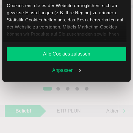
Cookies ein, die es der Website ermöglichen, sich an
gewisse Einstellungen (z.B. Ihre Region) zu erinnern.
Statistik-Cookies helfen uns, das Besucherverhalten auf
5 entscheidende Vorteile vom
der Website zu verstehen. Mittels Marketing-Cookies
Online Broker LYNX
können wir Produkte auf Sie zuschneiden sowie Ihnen
zusammen mit weiteren Unternehmen personalisierte
Angebote unterbreiten. Sie entscheiden, welche Cookies
Alle Cookies zulassen
Sie zulassen oder ablehnen. Ihre Entscheidung können
Sie jederzeit in den
Cookie-Einstellungen
ändern.
Weitere Infos auch in unserer
Datenschutzerklärung
.
Anpassen
Weltweites Handeln
Beliebt
ETR:PLUN
Aktien im F