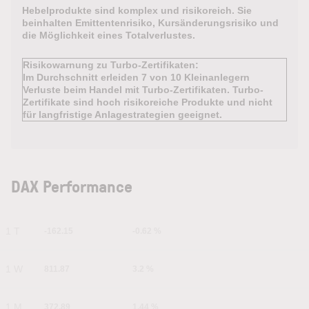
Hebelprodukte sind komplex und risikoreich. Sie
beinhalten Emittentenrisiko, Kursänderungsrisiko und
die Möglichkeit eines Totalverlustes.
Risikowarnung zu Turbo-Zertifikaten:
Im Durchschnitt erleiden 7 von 10 Kleinanlegern
Verluste beim Handel mit Turbo-Zertifikaten. Turbo-
Zertifikate sind hoch risikoreiche Produkte und nicht
für langfristige Anlagestrategien geeignet.
DAX Performance
1 T
-162.15
-0.62 %
1 W
811.87
3.2 %
1 M
372.89
1.44 %