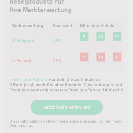
Hebelprodukte für
Ihre Markterwartung
Markt­erwartung
Basis­wert
Höhe des Hebels
5
10
20
↗
Steigend
DAX
5
10
20
↘
Fallend
DAX
Free-Trade-Aktion:
Handeln Sie Zertifikate ab
0 Euro (zzgl. marktüblicher Spreads, Zuwendungen und
Produktkosten) mit unserem Premium-Partner UniCredit!
Jetzt mehr erfahren!
Diese Informationen stellen keine Anlageberatung, sondern eine
Werbung dar.