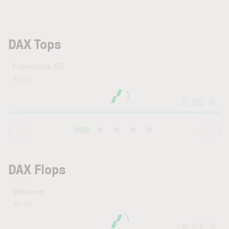
DAX Tops
Fresenius SE
46.59
5.03 %
DAX Flops
Infineon
60.36
-6.55 %