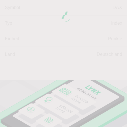
Symbol
DAX
Typ
Index
Einheit
Punkte
Land
Deutschland