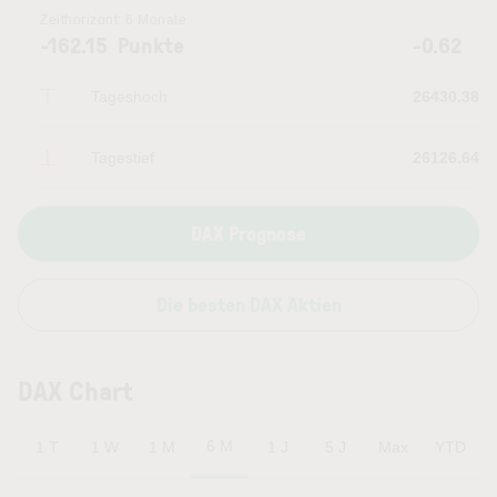
Zeithorizont:
6 Monate
-162.15
Punkte
-0.62
Tageshoch
26430.38
Tagestief
26126.64
DAX Prognose
Die besten DAX Aktien
DAX Chart
6 M
1 T
1 W
1 M
1 J
5 J
Max
YTD