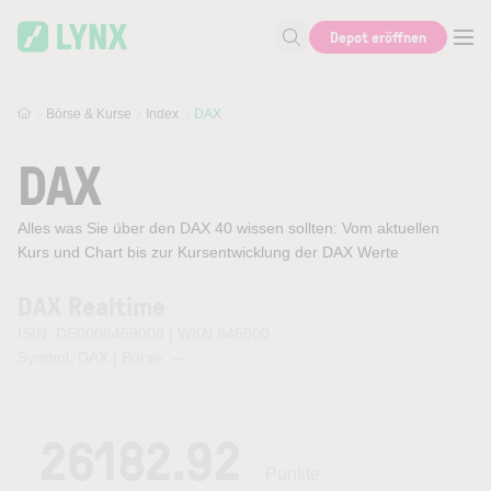
Skip to main content
Depot eröffnen
Suche nach Aktie, Autor...
Börse & Kurse
Index
DAX
DAX
Alles was Sie über den DAX 40 wissen sollten: Vom aktuellen
Kurs und Chart bis zur Kursentwicklung der DAX Werte
DAX Realtime
ISIN: DE0008469008 | WKN 846900
Symbol: DAX | Börse:
—
Kurszeit:
05.08.2026 21:59
Uhr
26182.92
Punkte