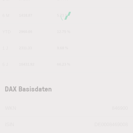
6 M
1418.87
5.73 %
YTD
2960.66
12.75 %
1 J
2311.33
9.68 %
5 J
10431.92
66.23 %
DAX Basisdaten
WKN
846900
ISIN
DE0008469008