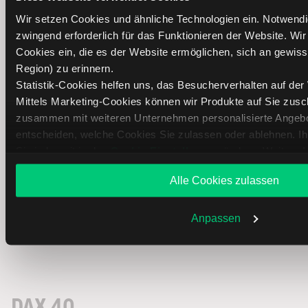
Zalando
25,38
24,58
25,69
24,25
-0,80
Wir setzen Cookies und ähnliche Technologien ein. Notwend
zwingend erforderlich für das Funktionieren der Website. Wi
Cookies ein, die es der Website ermöglichen, sich an gewisse
Airbus
213,85
213,80
216,30
213,00
-0,05
Region) zu erinnern.
Statistik-Cookies helfen uns, das Besucherverhalten auf der
Mittels Marketing-Cookies können wir Produkte auf Sie zus
Brenntag
62,72
63,06
63,42
62,50
0,34
zusammen mit weiteren Unternehmen personalisierte Angebot
entscheiden, welche Cookies Sie zulassen oder ablehnen. I
Sie jederzeit in den
Cookie-Einstellungen
ändern. Weitere I
Commerzbank
39,34
39,19
39,75
38,97
-0,15
Datenschutzerklärung
.
Alle Cookies zulassen
Anpassen
Beiersdorf
78,32
81,96
82,46
77,82
3,64
DAX 40