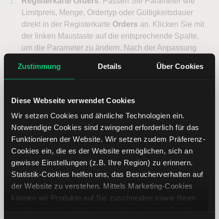
Registerkarte Orders
: Passen Sie Parameter wie
Limitpreis, Menge, Ordertyp oder Gültigkeitsdauer
direkt in der Registerkarte
Orders
an. Klicken Sie mit
der linken Maustaste auf die entsprechende Spalte,
um die Parameter zu ändern. Nach der Anpassung
klicken Sie in der Spalte
Übermitteln
auf
Zustimmung
Details
Über Cookies
Aktualisieren
. Bestätigen Sie die Orderübermittlung
im Orderticket.
Diese Webseite verwendet Cookies
Chart Interaktion
: Klicken Sie mit der rechten
Maustaste auf die blaue Linie im Chart. Wählen Sie im
Wir setzen Cookies und ähnliche Technologien ein.
darauf folgenden Menü
Ändern > Orderticket
, um
Notwendige Cookies sind zwingend erforderlich für das
Anpassungen im Orderticker vorzunehmen.
Funktionieren der Website. Wir setzen zudem Präferenz-
Nach der Anpassung klicken Sie auf
Vorschau
,
Cookies ein, die es der Website ermöglichen, sich an
Übermitteln
oder
Annehmen
wählen, um die Order
gewisse Einstellungen (z.B. Ihre Region) zu erinnern.
zu aktualisieren.
Statistik-Cookies helfen uns, das Besucherverhalten auf
der Website zu verstehen. Mittels Marketing-Cookies
können wir Produkte auf Sie zuschneiden sowie Ihnen
zusammen mit weiteren Unternehmen personalisierte