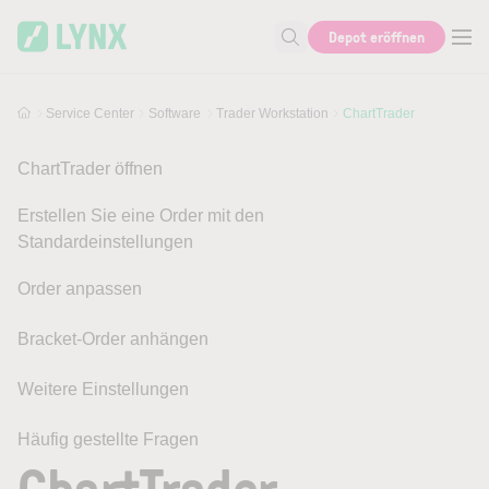
Skip to main content
Depot eröffnen
Suche nach Hilfe oder Info
Service Center
Software
Trader Workstation
ChartTrader
ChartTrader öffnen
Erstellen Sie eine Order mit den
Standardeinstellungen
Order anpassen
Bracket-Order anhängen
Weitere Einstellungen
Häufig gestellte Fragen
ChartTrader