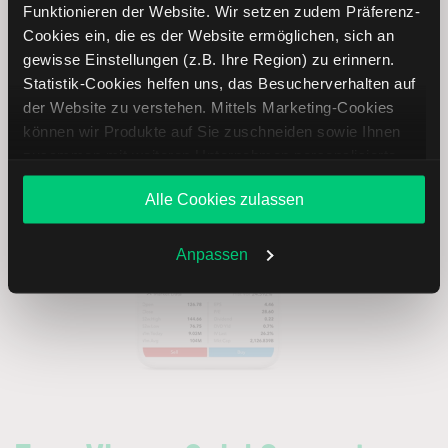
Funktionieren der Website. Wir setzen zudem Präferenz-
Weitere Informationen
Cookies ein, die es der Website ermöglichen, sich an
gewisse Einstellungen (z.B. Ihre Region) zu erinnern.
Statistik-Cookies helfen uns, das Besucherverhalten auf
der Website zu verstehen. Mittels Marketing-Cookies
können wir Produkte auf Sie zuschneiden sowie Ihnen
zusammen mit weiteren Unternehmen personalisierte
Angebote unterbreiten. Sie entscheiden, welche Cookies
Alle Cookies zulassen
Sie zulassen oder ablehnen. Ihre Entscheidung können
Sie jederzeit in den
Cookie-Einstellungen
ändern.
Weitere Infos auch in unserer
Datenschutzerklärung
.
Anpassen