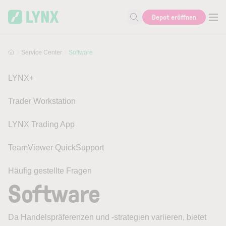
Skip to main content
Depot eröffnen
Suche nach Hilfe oder Info
Service Center
Software
LYNX+
Trader Workstation
LYNX Trading App
TeamViewer QuickSupport
Häufig gestellte Fragen
Software
Da Handelspräferenzen und -strategien variieren, bietet