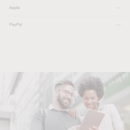
Apple
—
PayPal
—