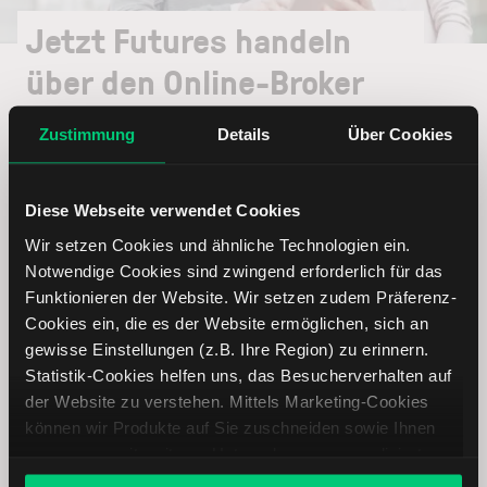
Jetzt Futures handeln
über den Online-Broker
LYNX
Zustimmung
Details
Über Cookies
Über LYNX erhalten Sie Zugang zum Futures-Handel
über eine leistungsfähige Handelsplattform sowie
Diese Webseite verwendet Cookies
transparente Konditionen und umfassenden
Wir setzen Cookies und ähnliche Technologien ein.
Kundenservice.
Notwendige Cookies sind zwingend erforderlich für das
Funktionieren der Website. Wir setzen zudem Präferenz-
Futures-Broker LYNX: Hier informieren
Cookies ein, die es der Website ermöglichen, sich an
gewisse Einstellungen (z.B. Ihre Region) zu erinnern.
Statistik-Cookies helfen uns, das Besucherverhalten auf
der Website zu verstehen. Mittels Marketing-Cookies
können wir Produkte auf Sie zuschneiden sowie Ihnen
zusammen mit weiteren Unternehmen personalisierte
Angebote unterbreiten. Sie entscheiden, welche Cookies