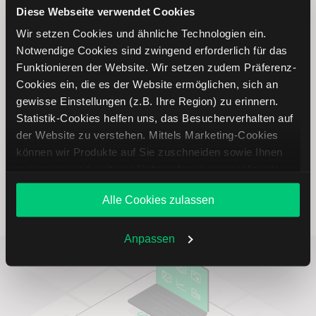
In unserer Interview-Rubrik betrachten Profis die Börse
Diese Webseite verwendet Cookies
aus verschiedenen Perspektiven – unterhaltsame Video-
Wir setzen Cookies und ähnliche Technologien ein.
Interviews direkt aus Frankfurt und Antworten auf unsere
Notwendige Cookies sind zwingend erforderlich für das
Fragen.
Funktionieren der Website. Wir setzen zudem Präferenz-
Cookies ein, die es der Website ermöglichen, sich an
gewisse Einstellungen (z.B. Ihre Region) zu erinnern.
Interviews
Statistik-Cookies helfen uns, das Besucherverhalten auf
der Website zu verstehen. Mittels Marketing-Cookies
können wir Produkte auf Sie zuschneiden sowie Ihnen
zusammen mit weiteren Unternehmen personalisierte
Angebote unterbreiten. Sie entscheiden, welche Cookies
Börsenwissen
Alle Cookies zulassen
Sie zulassen oder ablehnen. Ihre Entscheidung können
Sie jederzeit in den
Cookie-Einstellungen
ändern.
Weitere Infos auch in unserer
Datenschutzerklärung
.
Anpassen