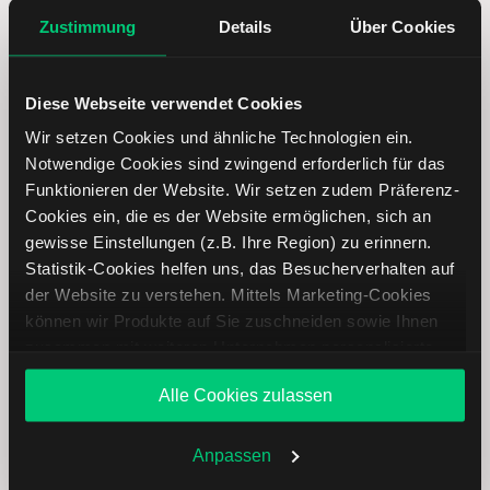
Sentiment-Analyse
Zustimmung
Details
Über Cookies
Trading Strategien
Trading Stile
Diese Webseite verwendet Cookies
Trading Psychologie
Wir setzen Cookies und ähnliche Technologien ein.
Notwendige Cookies sind zwingend erforderlich für das
Risikomanagement & Money Management
Funktionieren der Website. Wir setzen zudem Präferenz-
Portfolio Management
Cookies ein, die es der Website ermöglichen, sich an
gewisse Einstellungen (z.B. Ihre Region) zu erinnern.
Ordertypen & Orderzusätze
Statistik-Cookies helfen uns, das Besucherverhalten auf
Traden lernen
der Website zu verstehen. Mittels Marketing-Cookies
können wir Produkte auf Sie zuschneiden sowie Ihnen
Trading News & Tipps
zusammen mit weiteren Unternehmen personalisierte
Angebote unterbreiten. Sie entscheiden, welche Cookies
Alle Cookies zulassen
Termine der Woche
Sie zulassen oder ablehnen. Ihre Entscheidung können
Sie jederzeit in den
Cookie-Einstellungen
ändern.
Weitere Infos auch in unserer
Datenschutzerklärung
.
Anpassen
Dienstag
Mittwoch
Donnerstag
Freitag
Montag
04
05
06
07
10