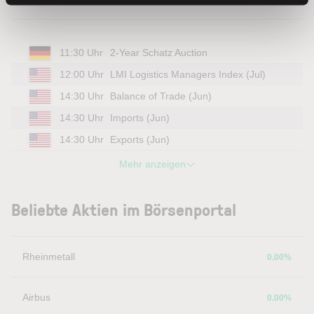
11:30 Uhr
2-Year Schatz Auction
12:00 Uhr
LMI Logistics Managers Index (Jul)
14:30 Uhr
Balance of Trade (Jun)
14:30 Uhr
Imports (Jun)
14:30 Uhr
Exports (Jun)
Mehr anzeigen
Beliebte Aktien im Börsenportal
Rheinmetall
0.00%
Airbus
0.00%