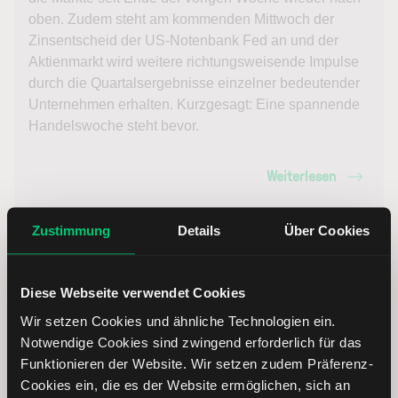
oben. Zudem steht am kommenden Mittwoch der
Zinsentscheid der US-Notenbank Fed an und der
Aktienmarkt wird weitere richtungsweisende Impulse
durch die Quartalsergebnisse einzelner bedeutender
Unternehmen erhalten. Kurzgesagt: Eine spannende
Handelswoche steht bevor.
Weiterlesen
Zustimmung
Details
Über Cookies
Diese Webseite verwendet Cookies
Wir setzen Cookies und ähnliche Technologien ein.
LYNX Marktbericht:
Notwendige Cookies sind zwingend erforderlich für das
Funktionieren der Website. Wir setzen zudem Präferenz-
Börsenberichte vom
Cookies ein, die es der Website ermöglichen, sich an