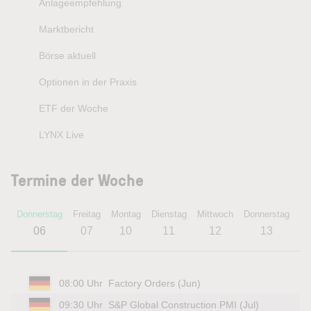
Anlageempfehlung
Marktbericht
Börse aktuell
Optionen in der Praxis
ETF der Woche
LYNX Live
Termine der Woche
Donnerstag
Freitag
Montag
Dienstag
Mittwoch
Donnerstag
Fr
06
07
10
11
12
13
08:00 Uhr
Factory Orders (Jun)
09:30 Uhr
S&P Global Construction PMI (Jul)