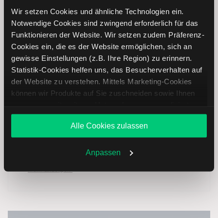
Mehr anzeigen
Wir setzen Cookies und ähnliche Technologien ein.
Notwendige Cookies sind zwingend erforderlich für das
Optionshandel
Funktionieren der Website. Wir setzen zudem Präferenz-
Spy-Optionen
Cookies ein, die es der Website ermöglichen, sich an
0DTE-Optionen
gewisse Einstellungen (z.B. Ihre Region) zu erinnern.
Mehr anzeigen
Statistik-Cookies helfen uns, das Besucherverhalten auf
Volatilität
der Website zu verstehen. Mittels Marketing-Cookies
können wir Produkte auf Sie zuschneiden sowie Ihnen
Einführung Volatilität
Volatilität erfolgreich nutzen
zusammen mit weiteren Unternehmen personalisierte
Angebote unterbreiten. Sie entscheiden, welche Cookies
Mehr anzeigen
Alle Cookies zulassen
Sie zulassen oder ablehnen. Ihre Entscheidung können
Optionsstrategien
Sie jederzeit in den
Cookie-Einstellungen
ändern.
Long Call
Weitere Infos auch in unserer
Datenschutzerklärung
.
Anpassen
Short Call
Mehr anzeigen