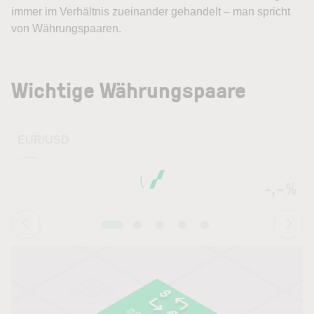
immer im Verhältnis zueinander gehandelt – man spricht
von Währungspaaren.
Wichtige Währungspaare
EUR/USD
-,—-
-
-,–%