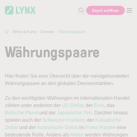
Skip to main content
Depot eröffnen
Suche nach Aktie, Autor...
Börse & Kurse
Devisen
Währungspaare
Währungspaare
Hier finden Sie eine Übersicht über die meistgehandelten
Währungspaare an den globalen Devisenmärkten.
Zu den wichtigsten Währungen im internationalen Handel
zählen unter anderem der
US-Dollar
, der
Euro
, das
Britische Pfund
und der
Japanische Yen
. Darüber hinaus
spielen auch der
Schweizer Franken
, der
Kanadische
Dollar
und der
Australische Dollar
im
Forex-Handel
eine
bedeutende Rolle. Anders als
Aktien
werden Währungen