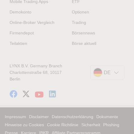
Mobile Trading Apps
ETF
Demokonto
Optionen
Online-Broker Vergleich
Trading
Firmendepot
Börsennews
Teilaktien
Börse aktuell
LYNX B.V. Germany Branch
Charlottenstraße 68, 10117
DE
Berlin
Impressum
Disclaimer
Datenschutzerklärung
Dokumente
Hinweise zu Cookies
Cookie Richtlinie
Sicherheit
Phishing
Presse
Karriere
IBKR
Affiliate Partnerprogramm