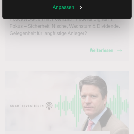
Weitere Infos auch in unserer
Datenschutzerklärung
.
Anpassen
18.03.2026
Podcast „Aktien mit Potenzial“: Federal Signal im
Fokus – Sicherheit, Nische, Wachstum & Dividende.
Gelegenheit für langfristige Anleger?
Weiterlesen