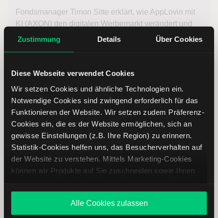
Fondsmanager Timon Sitte erklärt, wie AppLovin mit
KI (AXON) den digitalen Werbemarkt verändert und
warum die Aktie interessant sein könnte.
Zustimmung
Details
Über Cookies
Weiterlesen
Diese Webseite verwendet Cookies
Wir setzen Cookies und ähnliche Technologien ein.
Notwendige Cookies sind zwingend erforderlich für das
Funktionieren der Website. Wir setzen zudem Präferenz-
Cookies ein, die es der Website ermöglichen, sich an
gewisse Einstellungen (z.B. Ihre Region) zu erinnern.
Statistik-Cookies helfen uns, das Besucherverhalten auf
der Website zu verstehen. Mittels Marketing-Cookies
können wir Produkte auf Sie zuschneiden sowie Ihnen
zusammen mit weiteren Unternehmen personalisierte
Angebote unterbreiten. Sie entscheiden, welche Cookies
Alle Cookies zulassen
Sie zulassen oder ablehnen. Ihre Entscheidung können
Federal Signal: Dividende mit Sicherheit
Sie jederzeit in den
Cookie-Einstellungen
ändern.