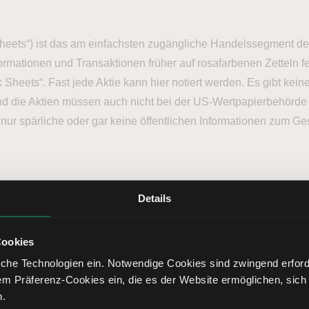
Sheets“) ist das am einfachsten zugängliche Handelssegment d
formationen und Transaktionen früher auf rosafarbenen Zetteln f
Sheets“. Fast jede Aktie kann hier notiert werden. Es gibt kein
und die Aktien müssen auch nicht bei der US-Wertpapierbehörde 
 nur spärliche oder gar keine öffentlichen Informationen zum Ge
Details
eht aus Aktien, die stets mindestens ein Gebot von 0,01 USD i
Cookies
ätigt durch die jährliche OTCQB-Zertifizierung, die vom CEO 
che Technologien ein. Notwendige Cookies sind zwingend erforde
net wird, dass alle bereitgestellten Unternehmensinformationen
em Präferenz-Cookies ein, die es der Website ermöglichen, sich
listeten Unternehmen Informationen wie das Unternehmensprof
n.