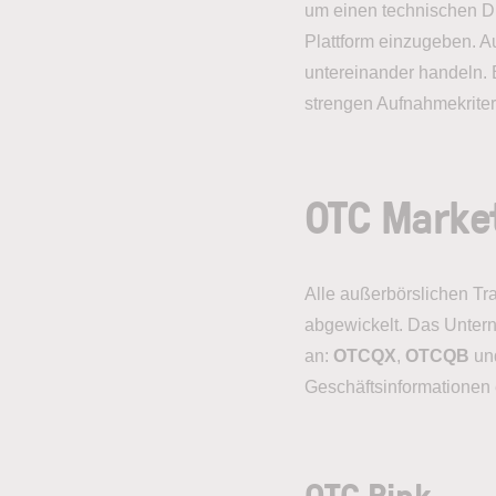
um einen technischen Die
Plattform einzugeben. A
untereinander handeln. 
strengen Aufnahmekriteri
OTC Marke
Alle außerbörslichen T
abgewickelt. Das Untern
an:
OTCQX
,
OTCQB
un
Geschäftsinformationen
OTC Pink