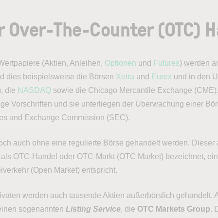
r Over-The-Counter (OTC) H
ertpapiere (Aktien, Anleihen,
Optionen
und
Futures
) werden a
nd dies beispielsweise die Börsen
Xetra
und
Eurex
und in den 
), die
NASDAQ
sowie die Chicago Mercantile Exchange (CME).
nge Vorschriften und sie unterliegen der Überwachung einer Bör
ities and Exchange Commission (SEC).
ch auch ohne eine regulierte Börse gehandelt werden. Dieser 
 als OTC-Handel oder OTC-Markt (OTC Market) bezeichnet, eine
iverkehr (Open Market) entspricht.
vaten werden auch tausende Aktien außerbörslich gehandelt. 
 einen sogenannten
Listing Service
, die
OTC Markets Group
. 