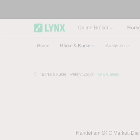
Skip to main content
Online Broker
Börs
Home
Börse & Kurse
Analysen
Börse & Kurse
Penny Stocks
OTC-Handel
Handel am OTC Market: Die 