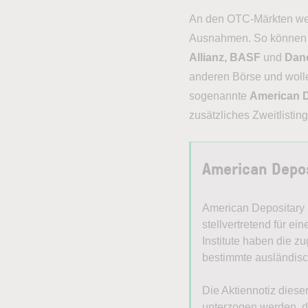
An den OTC-Märkten werd
Ausnahmen. So können 
Allianz, BASF
und
Dan
anderen Börse und woll
sogenannte
American D
zusätzliches Zweitlistin
American Depos
American Depositary
stellvertretend für 
Institute haben die 
bestimmte ausländisc
Die Aktiennotiz dies
unterzogen werden, d