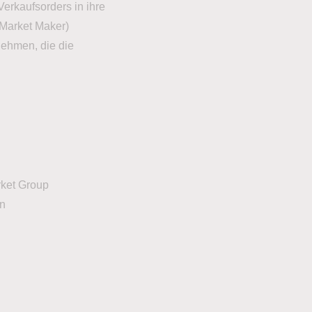
Verkaufsorders in ihre
(Market Maker)
nehmen, die die
rket Group
en