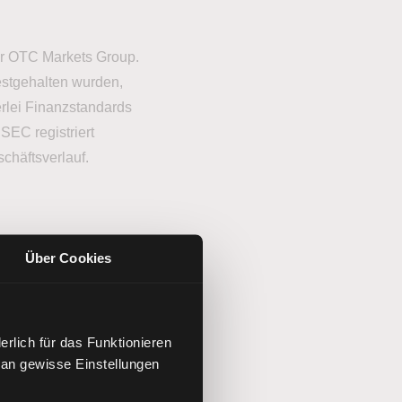
er OTC Markets Group.
estgehalten wurden,
erlei Finanzstandards
SEC registriert
schäftsverlauf.
Über Cookies
m Orderbuch haben.
oder CFO des
rlich für das Funktionieren
 aktuell sind.
 an gewisse Einstellungen
il, Informationen