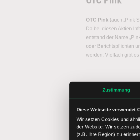
OTC Pink
(auch „Pink 
Da bei diesen Aktien In
entstand der Name „Pink 
oder Berichtspflichten 
werden. Vielfach gibt es
OTCQB
Zustimmung
Der
OTCQB
-Markt best
Diese Webseite verwendet 
Jedes Unternehmen best
Wir setzen Cookies und ähnli
Unternehmens unterzeich
der Website. Wir setzen zud
Außerdem müssen die ge
(z.B. Ihre Region) zu erinner