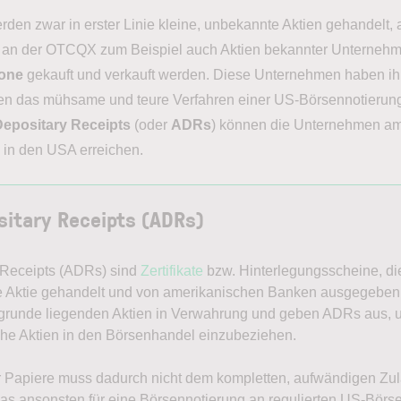
en zwar in erster Linie kleine, unbekannte Aktien gehandelt, a
an der OTCQX zum Beispiel auch Aktien bekannter Unterneh
one
gekauft und verkauft werden. Diese Unternehmen haben ihr 
en das mühsame und teure Verfahren einer US-Börsennotieru
epositary Receipts
(oder
ADRs
) können die Unternehmen a
g in den USA erreichen.
itary Receipts (ADRs)
 Receipts (ADRs) sind
Zertifikate
bzw. Hinterlegungsscheine, di
eine Aktie gehandelt und von amerikanischen Banken ausgegebe
zugrunde liegenden Aktien in Verwahrung und geben ADRs aus, 
he Aktien in den Börsenhandel einzubeziehen.
er Papiere muss dadurch nicht dem kompletten, aufwändigen Zu
as ansonsten für eine Börsennotierung an regulierten US-Börs