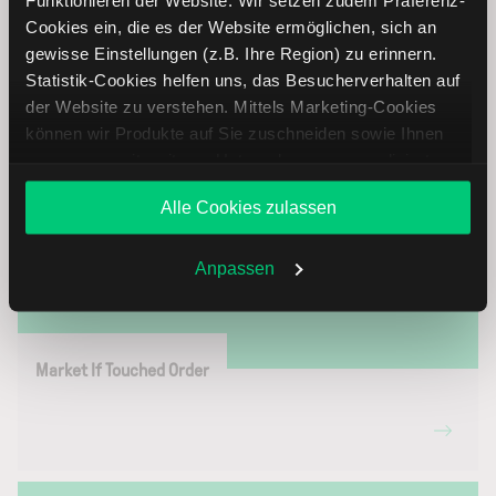
Trail Limit Order
Cookies ein, die es der Website ermöglichen, sich an
gewisse Einstellungen (z.B. Ihre Region) zu erinnern.
Statistik-Cookies helfen uns, das Besucherverhalten auf
der Website zu verstehen. Mittels Marketing-Cookies
können wir Produkte auf Sie zuschneiden sowie Ihnen
zusammen mit weiteren Unternehmen personalisierte
Angebote unterbreiten. Sie entscheiden, welche Cookies
Alle Cookies zulassen
Sie zulassen oder ablehnen. Ihre Entscheidung können
Sie jederzeit in den
Cookie-Einstellungen
ändern.
Weitere Infos auch in unserer
Datenschutzerklärung
.
Anpassen
Market If Touched Order