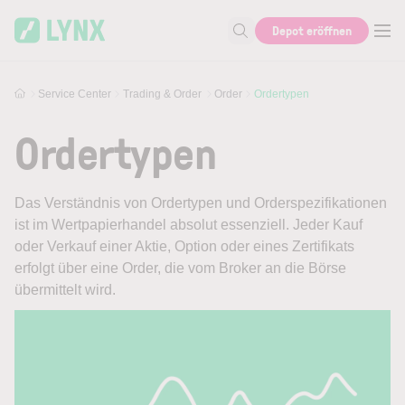
Skip to main content
Depot eröffnen
Suche nach Hilfe oder Info
Service Center
Trading & Order
Order
Ordertypen
Ordertypen
Das Verständnis von Ordertypen und Orderspezifikationen
ist im Wertpapierhandel absolut essenziell. Jeder Kauf
oder Verkauf einer Aktie, Option oder eines Zertifikats
erfolgt über eine Order, die vom Broker an die Börse
übermittelt wird.