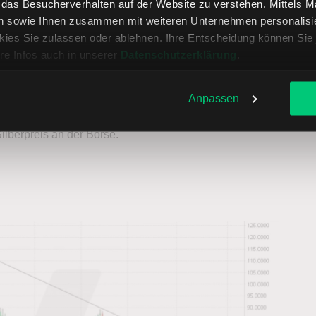
, das Besucherverhalten auf der Website zu verstehen. Mittels 
n sowie Ihnen zusammen mit weiteren Unternehmen personalisier
ies Sie zulassen oder ablehnen. Ihre Entscheidung können Sie 
re Infos auch in unserer
Datenschutzerklärung
.
betrachten wichtige Rohstoffe wie Gold oder Silber auf
Anpassen
alysen aus dem Börsenblick. Darin bewerten wir die
ilberpreis an der Börse.