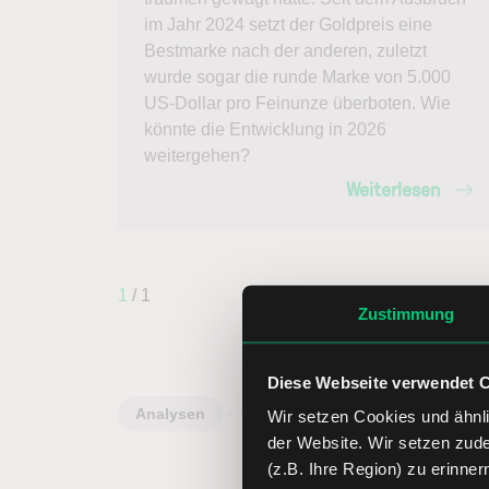
im Jahr 2024 setzt der Goldpreis eine
Bestmarke nach der anderen, zuletzt
wurde sogar die runde Marke von 5.000
US-Dollar pro Feinunze überboten. Wie
könnte die Entwicklung in 2026
weitergehen?
Weiterlesen
1
/ 1
Zustimmung
Diese Webseite verwendet 
Analysen
Wir setzen Cookies und ähnli
der Website. Wir setzen zud
(z.B. Ihre Region) zu erinner