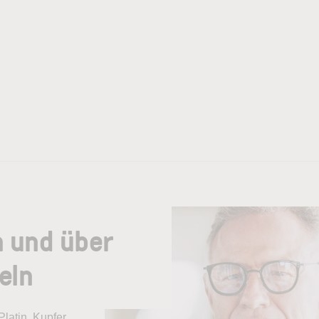
n und über
eln
Platin, Kupfer