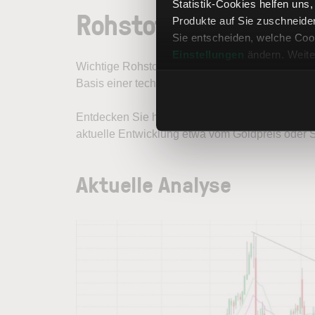
Statistik-Cookies helfen uns
Rohstoffe: Analysen
Produkte auf Sie zuschneide
Sie entscheiden, welche Cook
Einstellungen
ändern. Weite
Wichtige Rohstoffe analysiert: Unsere Experten 
Basis einer technischen Analyse.
Entdecken Sie hier unsere aktuellen Rohstoffan
aktuelle Entwicklung etwa vom Goldpreis oder S
Aktuelle Analyse