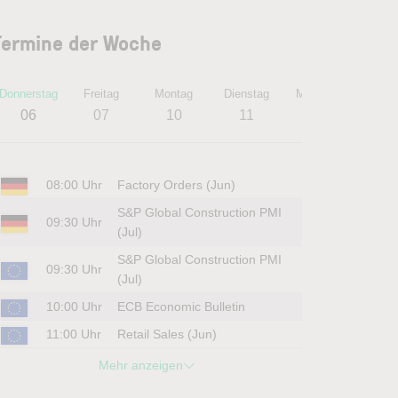
Termine der Woche
Donnerstag
Freitag
Montag
Dienstag
Mittwoch
Donner
06
07
10
11
12
1
08:00 Uhr
Factory Orders (Jun)
S&P Global Construction PMI
09:30 Uhr
(Jul)
S&P Global Construction PMI
09:30 Uhr
(Jul)
10:00 Uhr
ECB Economic Bulletin
11:00 Uhr
Retail Sales (Jun)
Mehr anzeigen