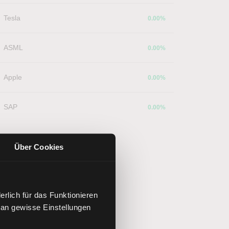
Tesla
0.00%
ASML
0.00%
Apple
0.00%
SAP
0.00%
Über Cookies
rlich für das Funktionieren
 an gewisse Einstellungen