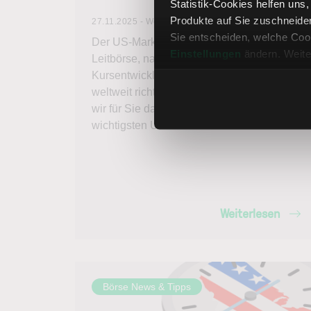
Statistik-Cookies helfen uns
Produkte auf Sie zuschneide
27.11.2025 - Wendelin Probst
Sie entscheiden, welche Cook
Der US-Markt gilt als sogenannte
Einstellungen
ändern. Weite
Leitbörse, nach der sich die
Kursentwicklung vieler anderer Börsen
weltweit richtet. In diesem Artikel möchten
wir für Sie daher Fakten zu den
wichtigsten US-Börsen zusammenfassen.
Weiterlesen
Börse News & Tipps