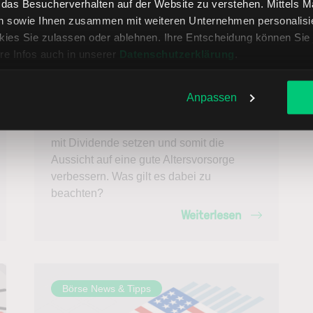
, das Besucherverhalten auf der Website zu verstehen. Mittels 
n sowie Ihnen zusammen mit weiteren Unternehmen personalisier
24.11.2025 - Ronald Gehrt
ies Sie zulassen oder ablehnen. Ihre Entscheidung können Sie 
Der Realzins ist derzeit negativ: Ein
re Infos auch in unserer
Datenschutzerklärung
.
Vermögensaufbau ist damit quasi
unmöglich. Zum Nachteil für Sparer und
für die Altersversorgung. Aber
Anpassen
glücklicherweise gibt es eine kluge
Alternative: Sie könnten auf eine Rente
mit Dividende setzen und somit die
Aussicht auf eine gute Altersvorsorge
verbessern. Was gilt es dabei zu
beachten?
Weiterlesen
Börse News & Tipps