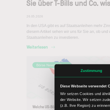
Sie über T-Bills und Co. wi
26.05.2026
In den USA gibt es auf Staatsanleihen mehr Zins
diesem Artikel sehen wir uns für Sie an, ob und
Staatsanleihen zu investieren.
Weiterlesen
Börse News & Tipps
Zustimmung
Diese Webseite verwendet 
Wir setzen Cookies und ähnli
der Website. Wir setzen zud
(z.B. Ihre Region) zu erinner
Welche US-Börsen gibt es?