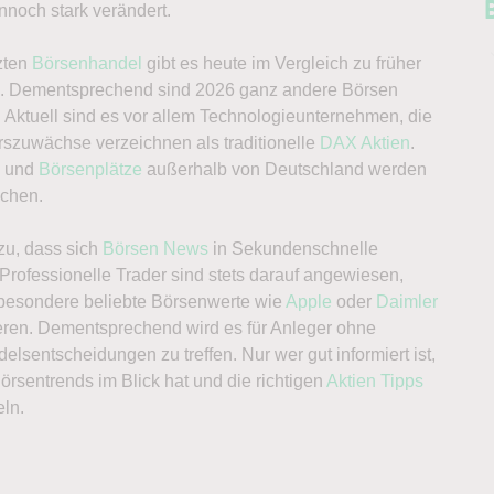
noch stark verändert.
zten
Börsenhandel
gibt es heute im Vergleich zu früher
n. Dementsprechend sind 2026 ganz andere Börsen
. Aktuell sind es vor allem Technologieunternehmen, die
rszuwächse verzeichnen als traditionelle
DAX
Aktien
.
n und
Börsenplätze
außerhalb von Deutschland werden
echen.
zu, dass sich
Börsen News
in Sekundenschnelle
 Professionelle Trader sind stets darauf angewiesen,
nsbesondere beliebte Börsenwerte wie
Apple
oder
Daimler
ren. Dementsprechend wird es für Anleger ohne
lsentscheidungen zu treffen. Nur wer gut informiert ist,
Börsentrends im Blick hat und die richtigen
Aktien Tipps
eln.