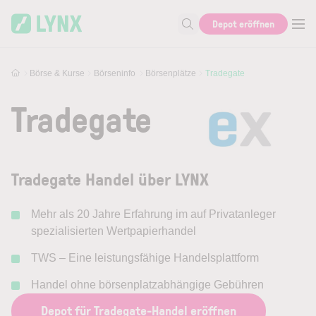
Skip to main content
Depot eröffnen
Suche nach Aktie, Autor...
Börse & Kurse
Börseninfo
Börsenplätze
Tradegate
Tradegate
Tradegate Handel über LYNX
Mehr als 20 Jahre Erfahrung im auf Privatanleger
spezialisierten Wertpapierhandel
TWS – Eine leistungsfähige Handelsplattform
Handel ohne börsenplatzabhängige Gebühren
Depot für Tradegate-Handel eröffnen