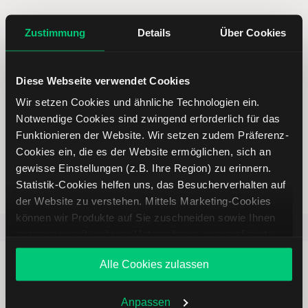
5 entscheidende Vorteile vom
Zustimmung
Details
Über Cookies
Online Broker LYNX
Diese Webseite verwendet Cookies
Wir setzen Cookies und ähnliche Technologien ein.
Notwendige Cookies sind zwingend erforderlich für das
Funktionieren der Website. Wir setzen zudem Präferenz-
Weltweites Handeln
Cookies ein, die es der Website ermöglichen, sich an
gewisse Einstellungen (z.B. Ihre Region) zu erinnern.
Statistik-Cookies helfen uns, das Besucherverhalten auf
der Website zu verstehen. Mittels Marketing-Cookies
können wir Produkte auf Sie zuschneiden sowie Ihnen
Beliebt
ETR:PLUN
Aktien im F
zusammen mit weiteren Unternehmen personalisierte
Angebote unterbreiten. Sie entscheiden, welche Cookies
Alle Cookies zulassen
Sie zulassen oder ablehnen. Ihre Entscheidung können
Sie jederzeit in den
Cookie-Einstellungen
ändern.
Weitere Infos auch in unserer
Datenschutzerklärung
.
Anpassen