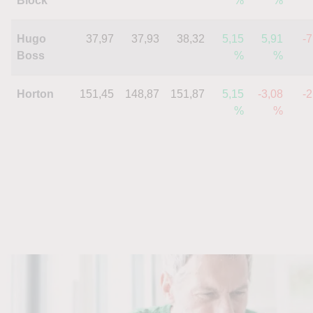
Block
%
%
Hugo
37,97
37,93
38,32
5,15
5,91
-7
Boss
%
%
Horton
151,45
148,87
151,87
5,15
-3,08
-2
%
%