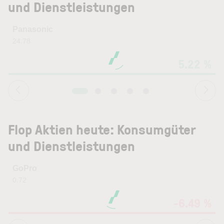
und Dienstleistungen
Panasonic
24.78
1
5.22 %
Flop Aktien heute: Konsumgüter
und Dienstleistungen
GoPro
0.72
-6.49 %