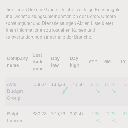
Hier finden Sie eine Übersicht über wichtige Konsumgüter-
und Dienstleistungsunternehmen an der Börse. Unsere
Konsumgüter und Dienstleistungen Aktien Liste bietet
Ihnen Informationen zu aktuellen Kursen und
Kursveränderungen innerhalb der Branche.
Last
Company
Day
Day
trade
YTD
6M
1Y
name
low
high
price
Avis
138,67
138,28
141,50
8,07
15,16
-12
Budget
%
%
Group
Ralph
380,78
379,76
392,47
7,68
11,05
27
Lauren
%
%