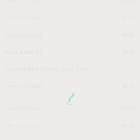
Umsatz je Aktie
82,54
Cashflow / Aktie
16,22
Anlageintensität
64,09
Arbeitsintensität
35,91
Betriebskapital (Working Cap.) in mio.
--
Deckungsgrad A
88,34
Deckungsgrad B
117,24
Deckungsgrad C
105,18