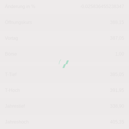
Änderung in %
-0.025836455238347
Öffnungskurs
388,15
Vortag
387,05
Börse
1,00
T-Tief
385,05
T-Hoch
391,95
Jahrestief
338,90
Jahreshoch
405,35