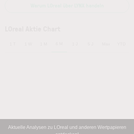
Warum LOreal über LYNX handeln
LOreal Aktie Chart
6 M
1 T
1 W
1 M
1 J
5 J
Max
YTD
Aktuelle Analysen zu LOreal und anderen Wertpapieren