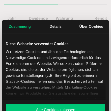
Jahr
Dividende
Währung
Rendite
Zustimmung
Details
Über Cookies
2025
7.20
EUR
1.97
Diese Webseite verwendet Cookies
2024
7.00
EUR
2.05
Wir setzen Cookies und ähnliche Technologien ein.
Notwendige Cookies sind zwingend erforderlich für das
2023
6.60
EUR
1.46
Funktionieren der Website. Wir setzen zudem Präferenz-
Cookies ein, die es der Website ermöglichen, sich an
2022
6.00
EUR
1.79
gewisse Einstellungen (z.B. Ihre Region) zu erinnern.
Statistik-Cookies helfen uns, das Besucherverhalten auf
2021
4.80
EUR
1.14
der Website zu verstehen. Mittels Marketing-Cookies
können wir Produkte auf Sie zuschneiden sowie Ihnen
zusammen mit weiteren Unternehmen personalisierte
2020
4.00
EUR
1.28
Angebote unterbreiten. Sie entscheiden, welche Cookies
Alle Cookies zulassen
Sie zulassen oder ablehnen. Ihre Entscheidung können