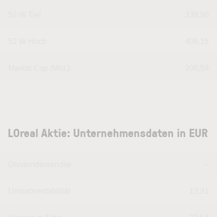
52 W Tief
338,90
52 W Hoch
408,15
Market Cap (Mrd.)
206,59
LOreal Aktie: Unternehmensdaten in EUR
Dividendenrendite
--
Umsatzrentabilität
13,91