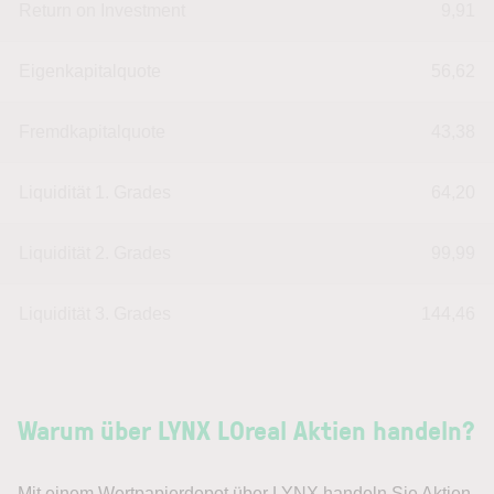
Return on Investment
9,91
Eigenkapitalquote
56,62
Fremdkapitalquote
43,38
Liquidität 1. Grades
64,20
Liquidität 2. Grades
99,99
Liquidität 3. Grades
144,46
Warum über LYNX LOreal Aktien handeln?
Mit einem Wertpapierdepot über LYNX handeln Sie Aktien