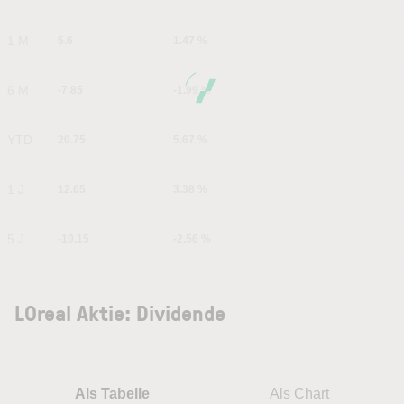
1 M
5.6
1.47 %
6 M
-7.85
-1.99 %
YTD
20.75
5.67 %
1 J
12.65
3.38 %
5 J
-10.15
-2.56 %
LOreal Aktie: Dividende
Als Tabelle
Als Chart