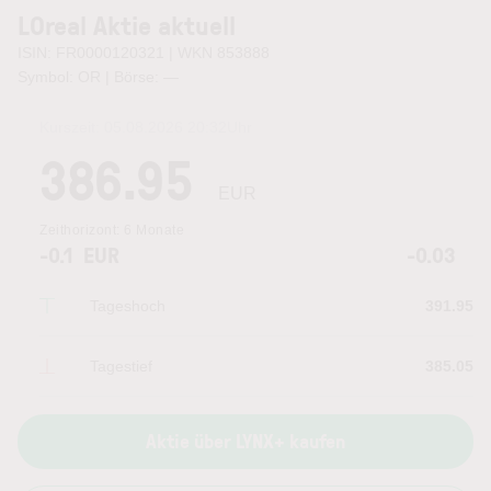
LOreal Aktie aktuell
ISIN: FR0000120321 | WKN 853888
Symbol: OR | Börse:
—
Kurszeit:
05.08.2026 20:32
Uhr
386.95
EUR
Zeithorizont:
6 Monate
-0.1
EUR
-0.03
Tageshoch
391.95
Tagestief
385.05
Aktie über LYNX+ kaufen