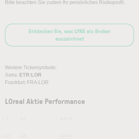
Bitte beachten Sie zudem Ihr persönliches Risikoprofil.
Entdecken Sie, was LYNX als Broker
auszeichnet
Weitere Tickersymbole:
Xetra:
ETR:LOR
Frankfurt: FRA:LOR
LOreal Aktie Performance
1 T
-0.1
-0.03 %
1 W
-2.9
-0.74 %