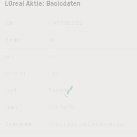
LOreal Aktie: Basisdaten
ISIN
FR0000120321
Symbol
OR
Typ
Aktie
Währung
EUR
Land
Frankreich
Index
Euro Top 50
Supersektor
Konsumgüter und Dienstleistungen