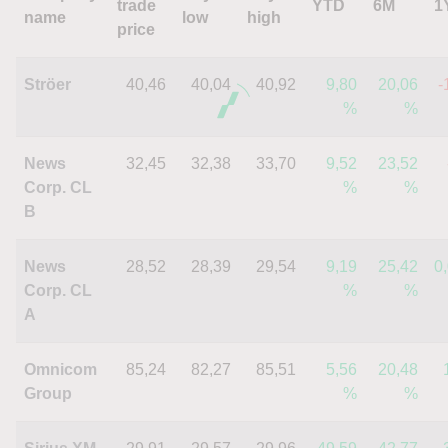
trade
YTD
6M
1
name
low
high
price
Ströer
40,46
40,04
40,92
9,80
20,06
-
%
%
News
32,45
32,38
33,70
9,52
23,52
Corp. CL
%
%
B
News
28,52
28,39
29,54
9,19
25,42
0
Corp. CL
%
%
A
Omnicom
85,24
82,27
85,51
5,56
20,48
Group
%
%