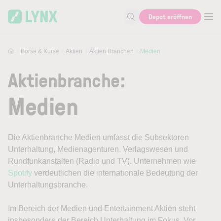
Skip to main content
Depot eröffnen
Suche nach Aktie, Autor...
Börse & Kurse
Aktien
Aktien Branchen
Medien
Aktienbranche:
Medien
Die Aktienbranche Medien umfasst die Subsektoren
Unterhaltung, Medienagenturen, Verlagswesen und
Rundfunkanstalten (Radio und TV). Unternehmen wie
Spotify
verdeutlichen die internationale Bedeutung der
Unterhaltungsbranche.
Im Bereich der Medien und Entertainment Aktien steht
insbesondere der Bereich Unterhaltung im Fokus. Vor