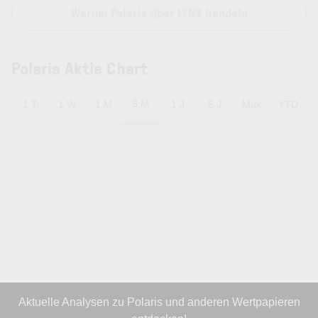
Warum Polaris über LYNX handeln
Polaris Aktie Chart
6 M
1 T
1 W
1 M
1 J
5 J
Max
YTD
Aktuelle Analysen zu Polaris und anderen Wertpapieren