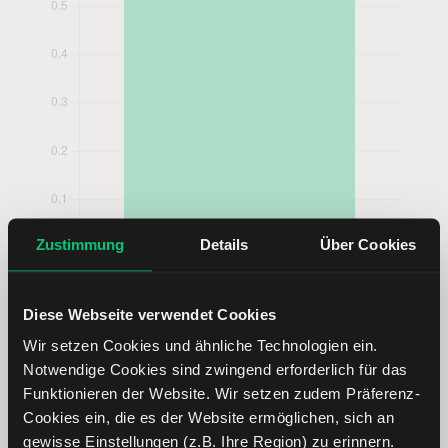
Zustimmung
Details
Über Cookies
Diese Webseite verwendet Cookies
Polaris Aktie analysieren
Wir setzen Cookies und ähnliche Technologien ein.
Notwendige Cookies sind zwingend erforderlich für das
Lernen Sie mit LYNX, wie Sie den Kursverlauf der Polaris
Funktionieren der Website. Wir setzen zudem Präferenz-
Aktie mithilfe technischer Analyse besser einordnen,
Cookies ein, die es der Website ermöglichen, sich an
relevante Fundamentaldaten interpretieren und frühzeitig
gewisse Einstellungen (z.B. Ihre Region) zu erinnern.