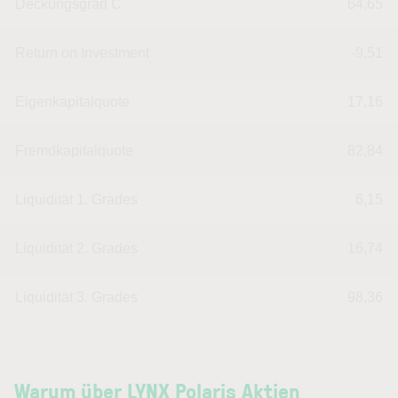
Deckungsgrad C
64,65
Return on Investment
-9,51
Eigenkapitalquote
17,16
Fremdkapitalquote
82,84
Liquidität 1. Grades
6,15
Liquidität 2. Grades
16,74
Liquidität 3. Grades
98,36
Warum über LYNX Polaris Aktien