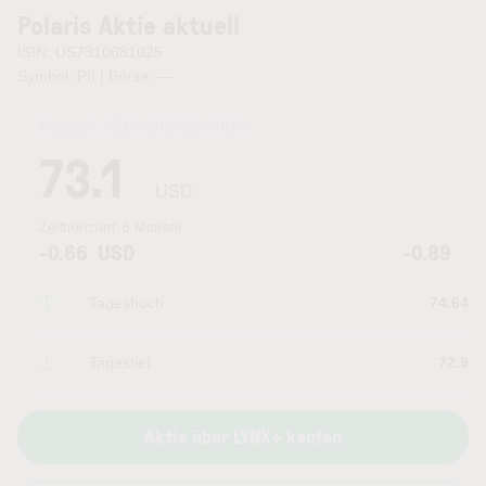
Polaris Aktie aktuell
ISIN: US7310681025
Symbol: PII | Börse:
—
Kurszeit:
05.08.2026 22:00
Uhr
73.1
USD
Zeithorizont:
6 Monate
-0.66
USD
-0.89
Tageshoch
74.64
Tagestief
72.9
Aktie über LYNX+ kaufen