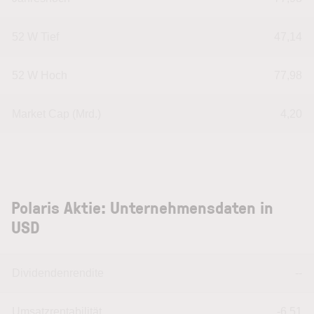
52 W Tief
47,14
52 W Hoch
77,98
Market Cap (Mrd.)
4,20
Polaris Aktie: Unternehmensdaten in
USD
Dividendenrendite
--
Umsatzrentabilität
-6,51