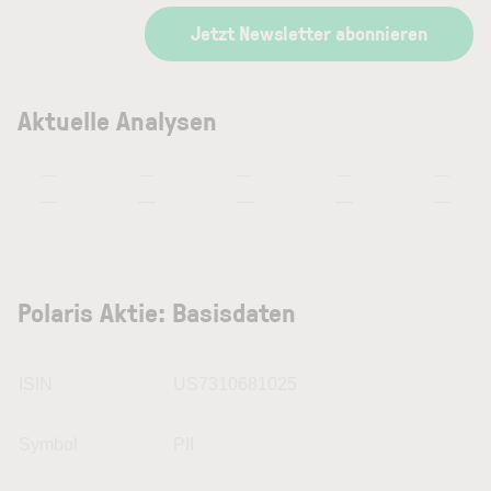
Jetzt Newsletter abonnieren
Aktuelle Analysen
—
—
—
—
—
—
—
—
—
—
Polaris Aktie: Basisdaten
ISIN
US7310681025
Symbol
PII