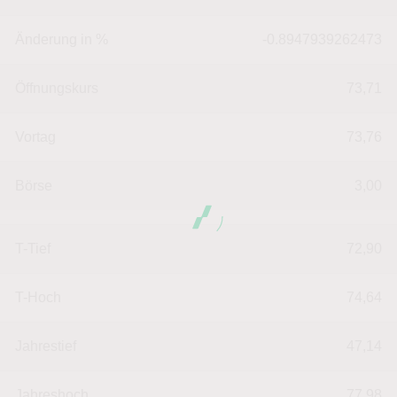
Änderung in %
-0.8947939262473
Öffnungskurs
73,71
Vortag
73,76
Börse
3,00
T-Tief
72,90
T-Hoch
74,64
Jahrestief
47,14
Jahreshoch
77,98