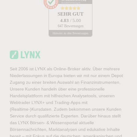
AUSGEZEICHNET
.org
Kundenbewertungen
SEHR GUT
4.83
/ 5.00
647 Bewertungen
Hinweis zu den Bewertungen
Seit 2006 ist LYNX als Online-Broker aktiv. Über mehrere
Niederlassungen in Europa bieten wir mit nur einem Depot
Zugang zu einer breiten Auswahl an Finanzinstrumenten.
Unsere Kunden handeln über eine professionelle
Handelsplattform mit hilfreichen Analysetools, unseren
Webtrader LYNX+ und Trading-Apps mit
(Realtime-)Kursdaten. Zudem bekommen unsere Kunden
Service durch qualifizierte Experten. Darüber hinaus stellt
das LYNX Börsen- & Wissensportal aktuelle
Börsennachrichten, Marktanalysen und edukative Inhalte
bereit – mit Fokus auf die deutschen, amerikanischen und