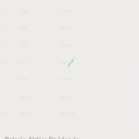
1 T
-0.66
-0.89 %
1 W
5.82
8.65 %
1 M
9.98
15.81 %
6 M
3.77
5.44 %
YTD
9.85
15.57 %
1 J
20.18
38.13 %
5 J
-59.75
-44.98 %