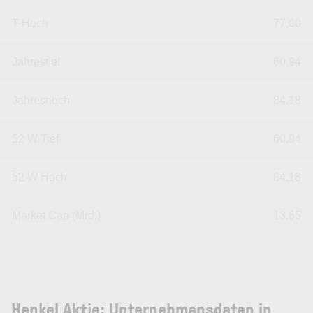
T-Hoch
77,00
Jahrestief
60,94
Jahreshoch
84,18
52 W Tief
60,94
52 W Hoch
84,18
Market Cap (Mrd.)
13,65
Henkel Aktie: Unternehmensdaten in