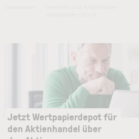
Unternehmen
Henkel AG & Co. KGaA Inhaber-
Vorzugsaktien o.St.o.N
Jetzt Wertpapierdepot für
den Aktienhandel über