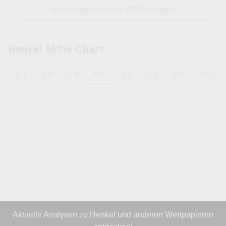
Warum Henkel über LYNX handeln
Henkel Aktie Chart
6 M
1 T
1 W
1 M
1 J
5 J
Max
YTD
Aktuelle Analysen zu Henkel und anderen Wertpapieren