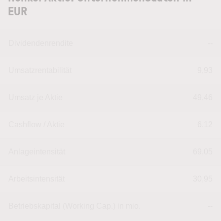
EUR
Dividendenrendite
--
Umsatzrentabilität
9,93
Umsatz je Aktie
49,46
Cashflow / Aktie
6,12
Anlageintensität
69,05
Arbeitsintensität
30,95
Betriebskapital (Working Cap.) in mio.
--