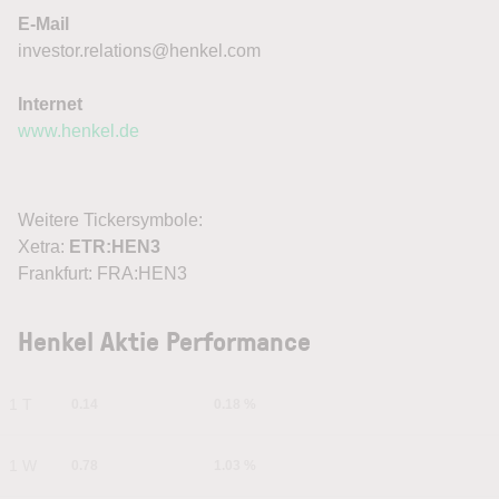
E-Mail
investor.relations@henkel.com
Internet
www.henkel.de
Weitere Tickersymbole:
Xetra:
ETR:HEN3
Frankfurt: FRA:HEN3
Henkel Aktie Performance
1 T
0.14
0.18 %
1 W
0.78
1.03 %