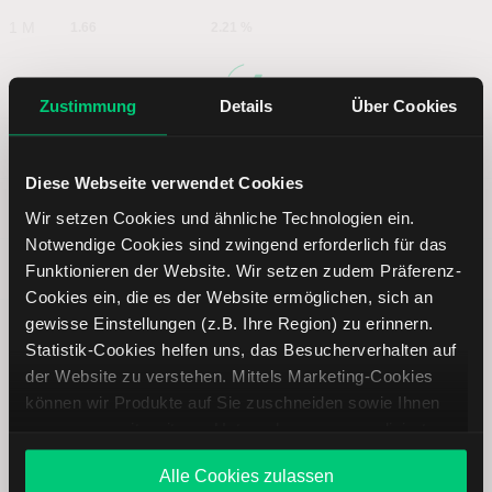
1 M
1.66
2.21 %
6 M
-2.82
-3.54 %
Zustimmung
Details
Über Cookies
YTD
7.02
10.05 %
Diese Webseite verwendet Cookies
1 J
9.08
13.4 %
Wir setzen Cookies und ähnliche Technologien ein.
Notwendige Cookies sind zwingend erforderlich für das
5 J
Funktionieren der Website. Wir setzen zudem Präferenz-
-10.64
-12.16 %
Cookies ein, die es der Website ermöglichen, sich an
gewisse Einstellungen (z.B. Ihre Region) zu erinnern.
Statistik-Cookies helfen uns, das Besucherverhalten auf
Henkel Aktie: Dividende
der Website zu verstehen. Mittels Marketing-Cookies
können wir Produkte auf Sie zuschneiden sowie Ihnen
zusammen mit weiteren Unternehmen personalisierte
Angebote unterbreiten. Sie entscheiden, welche Cookies
Als Tabelle
Als Chart
Alle Cookies zulassen
Sie zulassen oder ablehnen. Ihre Entscheidung können