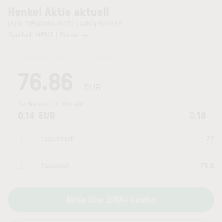
Henkel Aktie aktuell
ISIN: DE0006048432 | WKN 604843
Symbol: HEN3 | Börse:
—
Kurszeit:
05.08.2026 21:24
Uhr
76.86
EUR
Zeithorizont:
6 Monate
0.14
EUR
0.18
Tageshoch
77
Tagestief
75.8
Aktie über LYNX+ kaufen