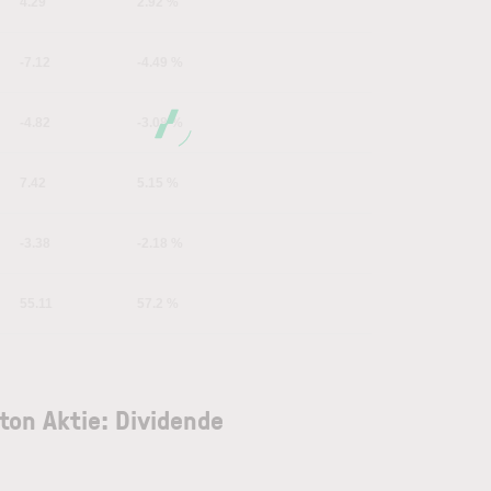
4.29
2.92 %
-7.12
-4.49 %
-4.82
-3.08 %
7.42
5.15 %
-3.38
-2.18 %
55.11
57.2 %
ton Aktie: Dividende