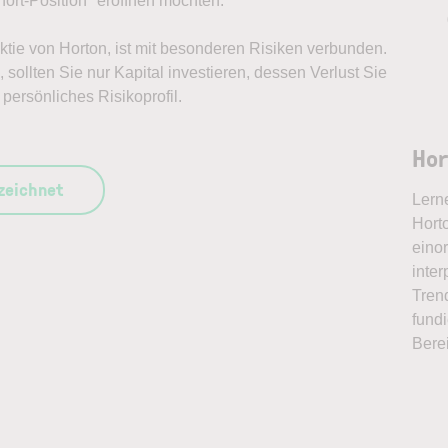
ort-Position* eröffnen möchten.
Aktie von Horton, ist mit besonderen Risiken verbunden.
sollten Sie nur Kapital investieren, dessen Verlust Sie
persönliches Risikoprofil.
Hor
szeichnet
Lern
Horto
eino
inter
Tren
fundi
Bere