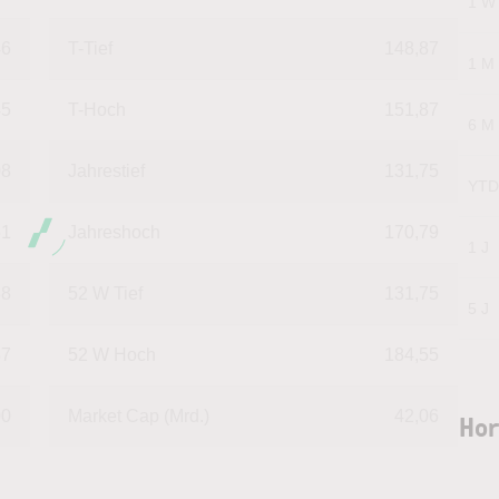
1 W
46
T-Tief
148,87
1 M
45
T-Hoch
151,87
6 M
08
Jahrestief
131,75
YTD
61
Jahreshoch
170,79
1 J
88
52 W Tief
131,75
5 J
37
52 W Hoch
184,55
00
Market Cap (Mrd.)
42,06
Hor