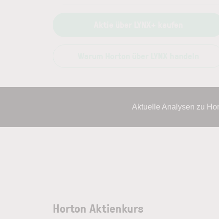
Aktie über LYNX+ kaufen
Warum Horton über LYNX handeln
Aktuelle Analysen zu Ho
Horton Aktienkurs