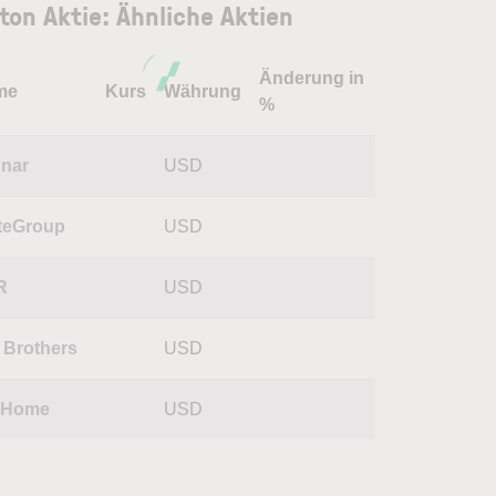
ton Aktie: Ähnliche Aktien
Änderung in
me
Kurs
Währung
%
nar
USD
teGroup
USD
R
USD
l Brothers
USD
 Home
USD