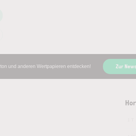
Zur New
rton und anderen Wertpapieren entdecken!
Hor
1 T