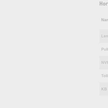
Hor
Na
Len
Pul
NV
Tol
KB