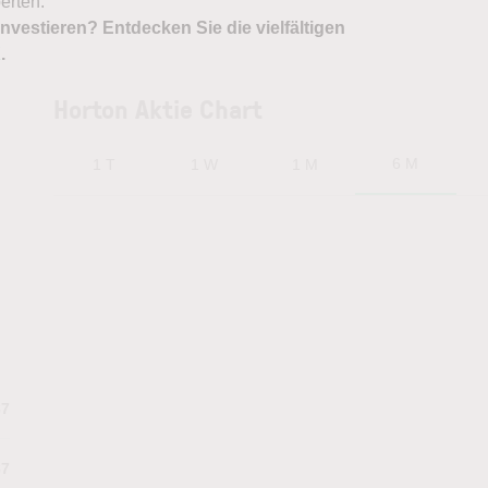
erten.
nvestieren? Entdecken Sie die vielfältigen
X
.
Horton Aktie Chart
6 M
1 T
1 W
1 M
87
87