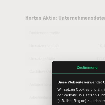
Horton Aktie: Unternehmensdate
Dividendenrendite
Umsatzrentabilität
10,
Umsatz je Aktie
111,
Zustimmung
Cashflow / Aktie
11,
Diese Webseite verwendet 
Anlageintensität
12,
Wir setzen Cookies und ähnli
der Website. Wir setzen zud
Arbeitsintensität
87,
(z.B. Ihre Region) zu erinner