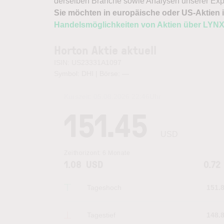
derselben Branche sowie Analysen unserer Exp
Sie möchten in europäische oder US-Aktien i
Handelsmöglichkeiten von Aktien über LYN
Horton Aktie aktuell
ISIN: US23331A1097
Symbol: DHI | Börse:
—
Kurszeit:
05.08.2026 22:46
Uhr
151.45
USD
Zeithorizont:
6 Monate
1.08
USD
0.72
Tageshoch
151.
Tagestief
148.