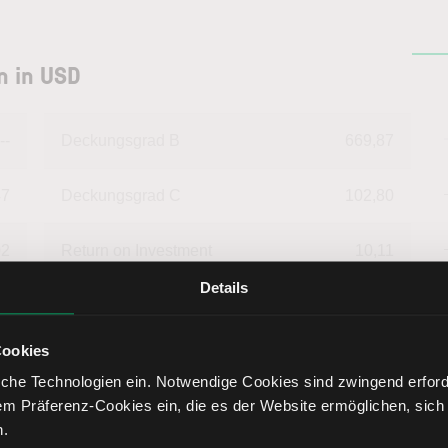
n in USD
--
Deckungsgrad B
669,87
47
Deckungsgrad C
102,80
02
Return on Investment
10,11
Details
09
Eigenkapitalquote
69,75
Cookies
92
Fremdkapitalquote
30,25
che Technologien ein. Notwendige Cookies sind zwingend erforde
em Präferenz-Cookies ein, die es der Website ermöglichen, sich
08
Liquidität 1. Grades
63,68
n.