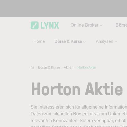
Skip to main content
Online Broker
Börs
Home
Börse & Kurse
Analysen
Börse & Kurse
Aktien
Horton Aktie
Horton Aktie
Sie interessieren sich für allgemeine Informatio
Daten zum aktuellen Börsenkurs, zum Unternehm
relevanten Kennzahlen. Sofern verfügbar, erhal