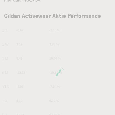
Frankfurt: FRA:VGA
Gildan Activewear Aktie Performance
1 T
-0.67
-1.15 %
1 W
2.12
3.83 %
1 M
5.49
10.56 %
6 M
-13.73
-19.28 %
YTD
-4.96
-7.94 %
1 J
5.19
9.92 %