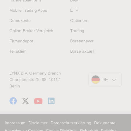
Handelsplattform
DAX
Mobile Trading Apps
ETF
Demokonto
Optionen
Online-Broker Vergleich
Trading
Firmendepot
Börsennews
Teilaktien
Börse aktuell
LYNX B.V. Germany Branch
Charlottenstraße 68, 10117
DE
Berlin
Impressum
Disclaimer
Datenschutzerklärung
Dokumente
Hinweise zu Cookies
Cookie Richtlinie
Sicherheit
Phishing