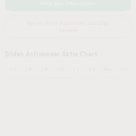
Aktie über LYNX+ kaufen
Warum Gildan Activewear über LYNX
handeln
Gildan Activewear Aktie Chart
6 M
1 T
1 W
1 M
1 J
5 J
Max
YTD