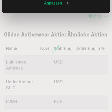
Weitere Infos auch in unserer
Datenschutzerklärung
.
Anpassen
den Bereich Trading entdecken.
Trading
Gildan Activewear Aktie: Ähnliche Aktien
Name
Kurs
Währung
Änderung in %
Lululemon
USD
Athletica
Under Armour
USD
CL C
LVMH
EUR