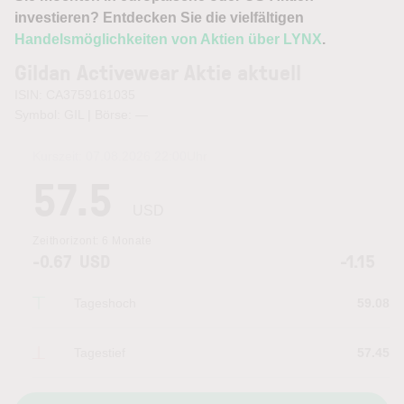
investieren? Entdecken Sie die vielfältigen
Handelsmöglichkeiten von Aktien über LYNX
.
Gildan Activewear Aktie aktuell
ISIN: CA3759161035
Symbol: GIL | Börse:
—
Kurszeit:
07.08.2026 22:00
Uhr
57.5
USD
Zeithorizont:
6 Monate
-0.67
USD
-1.15
Tageshoch
59.08
Tagestief
57.45