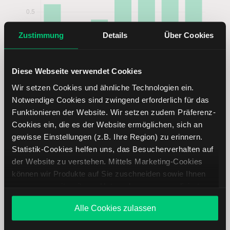
Zustimmung
Details
Über Cookies
Diese Webseite verwendet Cookies
Wir setzen Cookies und ähnliche Technologien ein.
Notwendige Cookies sind zwingend erforderlich für das
Funktionieren der Website. Wir setzen zudem Präferenz-
Cookies ein, die es der Website ermöglichen, sich an
gewisse Einstellungen (z.B. Ihre Region) zu erinnern.
Statistik-Cookies helfen uns, das Besucherverhalten auf
Gildan Activewear Aktie analysieren
der Website zu verstehen. Mittels Marketing-Cookies
können wir Produkte auf Sie zuschneiden sowie Ihnen
Lernen Sie mit LYNX, wie Sie den Kursverlauf der Gildan
zusammen mit weiteren Unternehmen personalisierte
Activewear Aktie mithilfe technischer Analyse besser
Angebote unterbreiten. Sie entscheiden, welche Cookies
einordnen, relevante Fundamentaldaten interpretieren und
Alle Cookies zulassen
Sie zulassen oder ablehnen. Ihre Entscheidung können
frühzeitig potenzielle Trendveränderungen erkennen. So
Sie jederzeit in den
Cookie-Einstellungen
ändern.
können Sie fundierte Handelsentscheidungen treffen. Jetzt