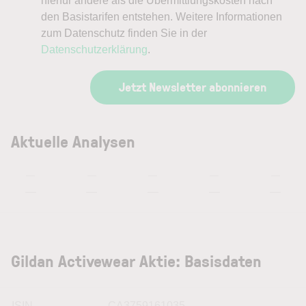
hierfür andere als die Übermittlungskosten nach
den Basistarifen entstehen. Weitere Informationen
zum Datenschutz finden Sie in der
Datenschutzerklärung
.
Jetzt Newsletter abonnieren
Aktuelle Analysen
—
—
—
—
—
—
—
—
—
—
Gildan Activewear Aktie: Basisdaten
ISIN
CA3759161035