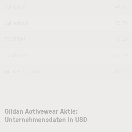
Jahrestief
46,55
Jahreshoch
73,70
52 W Tief
46,00
52 W Hoch
73,70
Market Cap (Mrd.)
10,77
Gildan Activewear Aktie:
Unternehmensdaten in USD