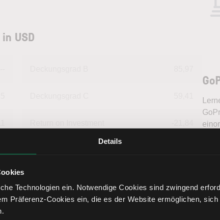
 in USD
--
Deckungsgrad B
85,97
GoP
35
Deckungsgrad C
59,41
Lern
GoPro
11
Return on Investment
-21,84
eino
inter
Details
Tren
13
Eigenkapitalquote
17,89
fundi
Bere
Cookies
99
Fremdkapitalquote
82,11
che Technologien ein. Notwendige Cookies sind zwingend erforde
em Präferenz-Cookies ein, die es der Website ermöglichen, sich
01
Liquidität 1. Grades
17,92
n.