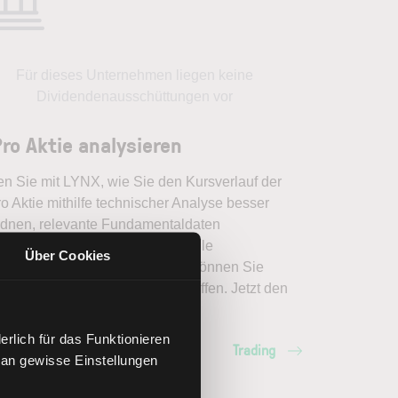
Für dieses Unternehmen liegen keine
Dividendenausschüttungen vor
ro Aktie analysieren
en Sie mit LYNX, wie Sie den Kursverlauf der
 Aktie mithilfe technischer Analyse besser
rdnen, relevante Fundamentaldaten
pretieren und frühzeitig potenzielle
Über Cookies
dveränderungen erkennen. So können Sie
erte Handelsentscheidungen treffen. Jetzt den
ich Trading entdecken.
rlich für das Funktionieren
Trading
 an gewisse Einstellungen