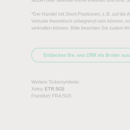
setzen oder fallende Kurse erwarten und eine Sh
*Der Handel mit Short-Positionen, z. B. auf die
Verluste theoretisch unbegrenzt sein können, sol
verkraften können. Bitte beachten Sie zudem Ihr 
Entdecken Sie, was LYNX als Broker au
Weitere Tickersymbole:
Xetra:
ETR:5G5
Frankfurt: FRA:5G5