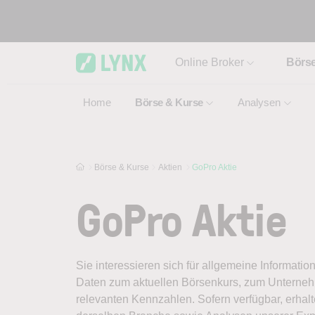
Skip to main content
Online Broker
Börs
Home
Börse & Kurse
Analysen
Börse & Kurse
Aktien
GoPro Aktie
GoPro Aktie
Sie interessieren sich für allgemeine Informatio
Daten zum aktuellen Börsenkurs, zum Unternehm
relevanten Kennzahlen. Sofern verfügbar, erhal