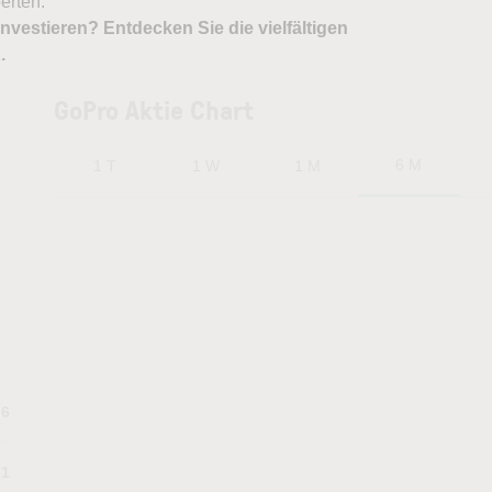
erten.
nvestieren? Entdecken Sie die vielfältigen
X
.
GoPro Aktie Chart
6 M
1 T
1 W
1 M
76
71