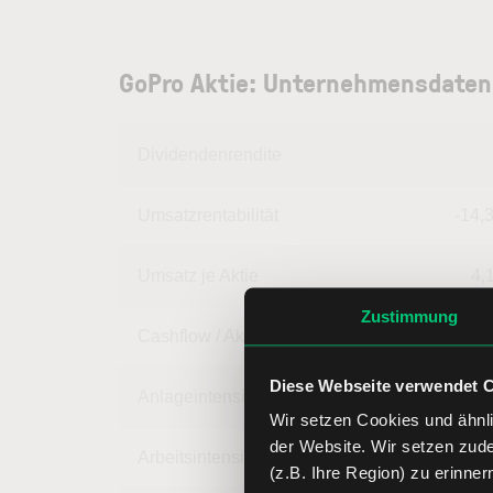
GoPro Aktie: Unternehmensdaten
Dividendenrendite
Umsatzrentabilität
-14,
Umsatz je Aktie
4,
Zustimmung
Cashflow / Aktie
-0,
Diese Webseite verwendet 
Anlageintensität
40,
Wir setzen Cookies und ähnli
der Website. Wir setzen zud
Arbeitsintensität
59,
(z.B. Ihre Region) zu erinner