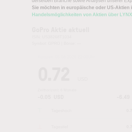
derselben Branche sowie Analysen unserer Exp
Sie möchten in europäische oder US-Aktien i
Handelsmöglichkeiten von Aktien über LYN
GoPro Aktie aktuell
ISIN: US38268T1034
Symbol: GPRO | Börse:
—
Kurszeit:
05.08.2026 22:00
Uhr
0.72
USD
Zeithorizont:
6 Monate
-0.05
USD
-6.49
Tageshoch
0.
Tagestief
0.