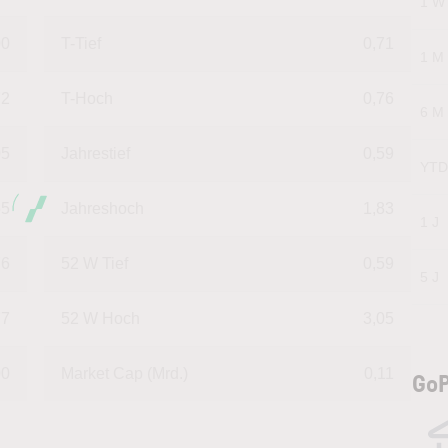
1 W
00
T-Tief
0,71
1 M
72
T-Hoch
0,76
6 M
05
Jahrestief
0,59
YTD
65
Jahreshoch
1,83
1 J
76
52 W Tief
0,59
5 J
77
52 W Hoch
3,05
00
Market Cap (Mrd.)
0,11
GoP