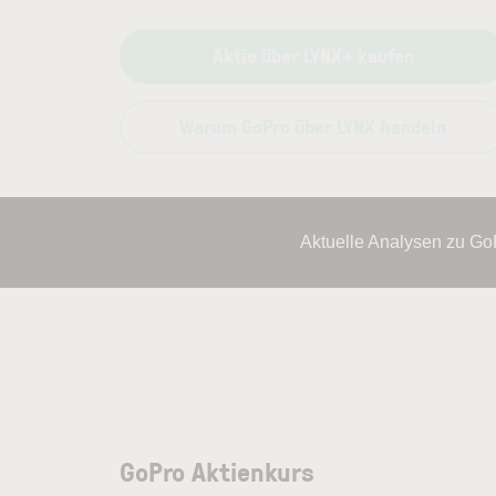
Aktie über LYNX+ kaufen
Warum GoPro über LYNX handeln
Aktuelle Analysen zu Go
GoPro Aktienkurs