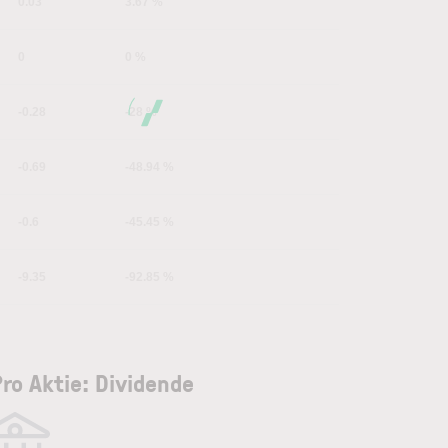
0.03
3.67 %
0
0 %
-0.28
-28 %
-0.69
-48.94 %
-0.6
-45.45 %
-9.35
-92.85 %
ro Aktie: Dividende