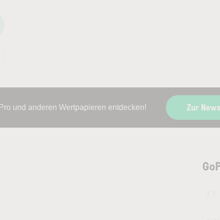
Zur News
Pro und anderen Wertpapieren entdecken!
GoP
1 T