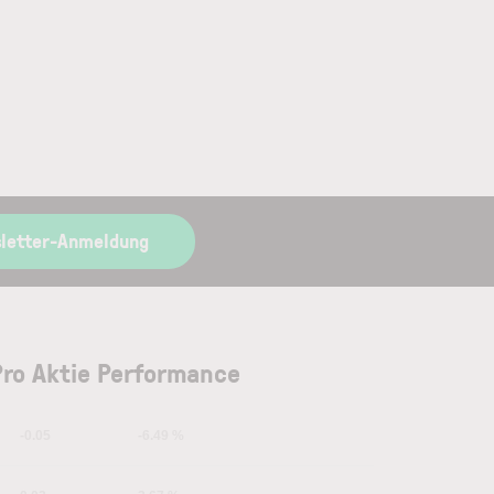
letter-Anmeldung
ro Aktie Performance
-0.05
-6.49 %