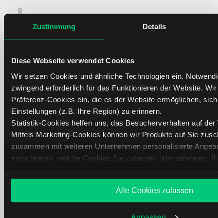
R
Zustimmung
Details
Reisen und Freizeit
Rohstoffe
Diese Webseite verwendet Cookies
Wir setzen Cookies und ähnliche Technologien ein. Notwend
T
zwingend erforderlich für das Funktionieren der Website. Wi
Präferenz-Cookies ein, die es der Website ermöglichen, sic
Einstellungen (z.B. Ihre Region) zu erinnern.
Technologie
Statistik-Cookies helfen uns, das Besucherverhalten auf der
Telekommunikation
Mittels Marketing-Cookies können wir Produkte auf Sie zus
zusammen mit weiteren Unternehmen personalisierte Angebot
entscheiden, welche Cookies Sie zulassen oder ablehnen. I
V
können Sie jederzeit in den
Cookie-Einstellungen
ändern. W
unserer
Datenschutzerklärung
.
Versicherungen
Alle Cookies zulassen
Versorgungsunternehmen
Anpassen