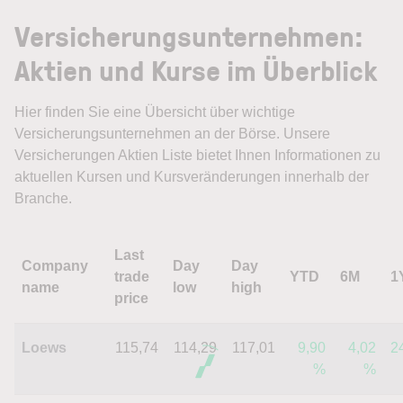
Versicherungsunternehmen:
Aktien und Kurse im Überblick
Hier finden Sie eine Übersicht über wichtige
Versicherungsunternehmen an der Börse. Unsere
Versicherungen Aktien Liste bietet Ihnen Informationen zu
aktuellen Kursen und Kursveränderungen innerhalb der
Branche.
Last
Company
Day
Day
trade
YTD
6M
1
name
low
high
price
Loews
115,74
114,29
117,01
9,90
4,02
2
%
%