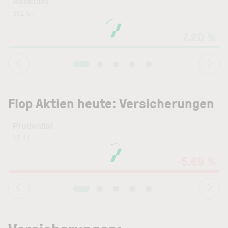
Assurant
301.57
7.20 %
Flop Aktien heute: Versicherungen
Prudential
12.11
-5.69 %