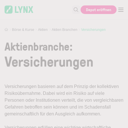
Skip to main content
Depot eröffnen
Suche nach Aktie, Autor...
Börse & Kurse
Aktien
Aktien Branchen
Versicherungen
Aktienbranche:
Versicherungen
Versicherungen basieren auf dem Prinzip der kollektiven
Risikoübernahme. Dabei wird ein Risiko auf viele
Personen oder Institutionen verteilt, die von vergleichbaren
Gefahren betroffen sein können und im Schadensfall
gemeinschaftlich für den Ausgleich aufkommen.
Versicherungen erfüllen eine wichtige wirtschaftliche