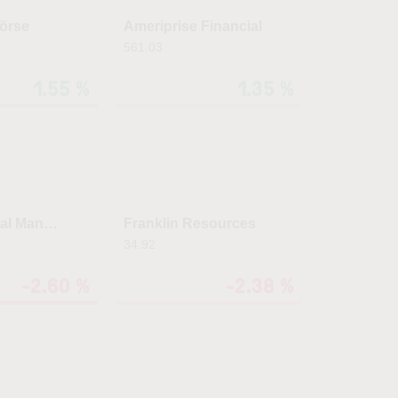
örse
Ameriprise Financial
561.03
1.55 %
1.35 %
Apollo Global Management
Franklin Resources
34.92
-2.60 %
-2.38 %