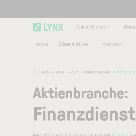
Skip to main content
Online Broker
Börs
Home
Börse & Kurse
Analysen
Börse & Kurse
Aktien
Aktien Branchen
Finanzdienst
Aktienbranche:
Finanzdienst
Finanzdienste bilden zusammen mit
Banken
un