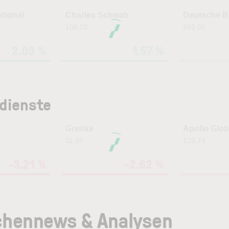
tional
Charles Schwab
Deutsche B
108.02
269.00
2.03 %
1.57 %
zdienste
Grenke
11.90
129.74
-3.21 %
-2.62 %
chennews & Analysen