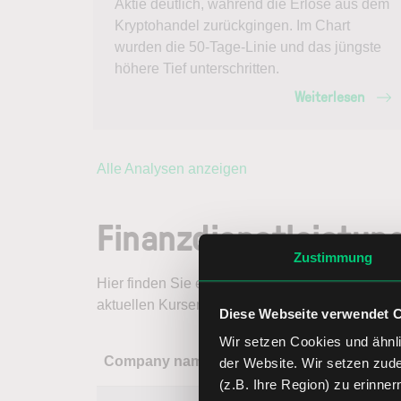
Aktie deutlich, während die Erlöse aus dem
Kryptohandel zurückgingen. Im Chart
wurden die 50-Tage-Linie und das jüngste
höhere Tief unterschritten.
Weiterlesen
Alle Analysen anzeigen
Finanzdienstleistun
Zustimmung
Hier finden Sie eine Übersicht über wichtige Fi
aktuellen Kursen und Kursveränderungen inner
Diese Webseite verwendet 
Wir setzen Cookies und ähnli
Company name
Last trade pric
der Website. Wir setzen zud
(z.B. Ihre Region) zu erinner