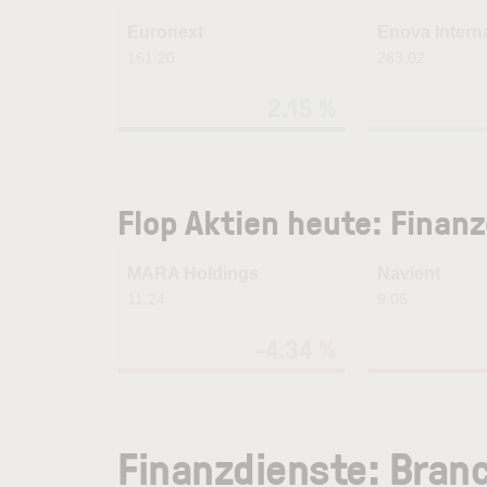
Euronext
Enova Interna
161.20
263.02
2.15 %
Flop Aktien heute: Finan
MARA Holdings
Navient
11.24
9.06
-4.34 %
Finanzdienste: Bran