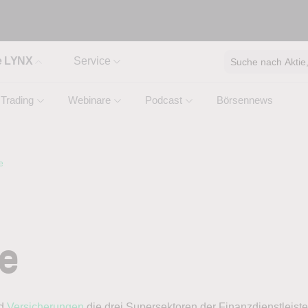
e LYNX
Service
Suche nach Aktie, 
Trading
Webinare
Podcast
Börsennews
e
e
d
Versicherungen
die drei Supersektoren der Finanzdienstleiste