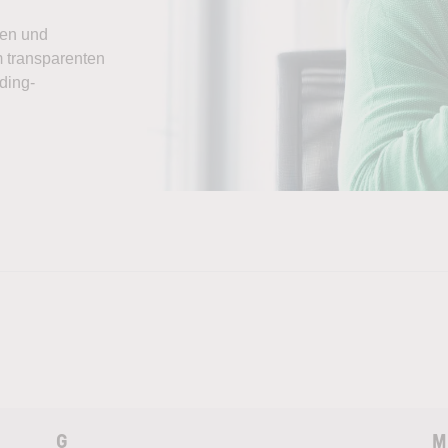
nen und
 transparenten
ding-
G
M