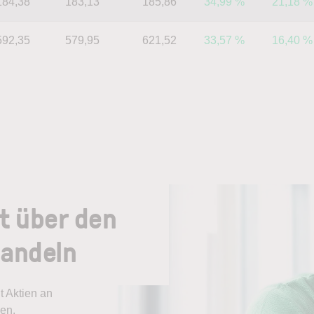
184,38
183,13
185,86
34,99 %
21,18 %
592,35
579,95
621,52
33,57 %
16,40 %
t über den
handeln
 Aktien an
sen.