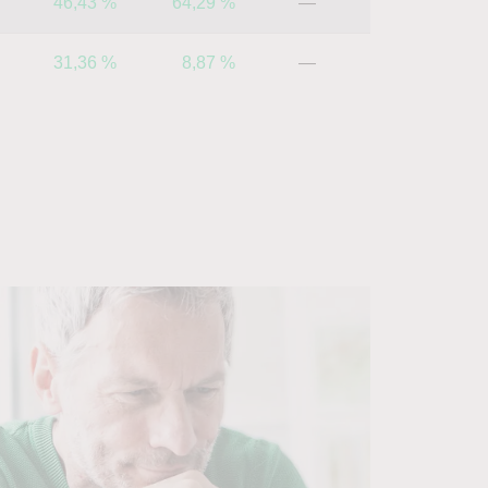
46,43 %
64,29 %
—
31,36 %
8,87 %
—