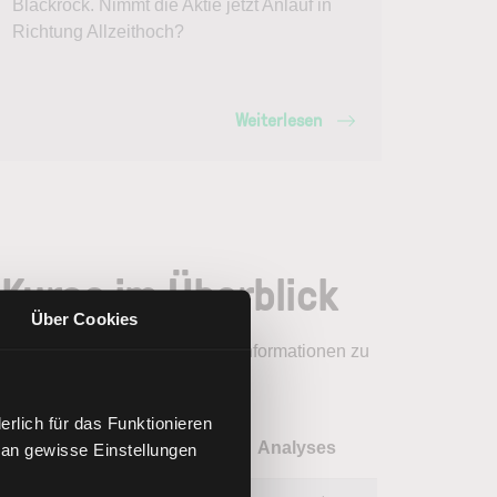
Blackrock. Nimmt die Aktie jetzt Anlauf in
Richtung Allzeithoch?
Weiterlesen
Kurse im Überblick
Über Cookies
nste Aktien Liste bietet Ihnen Informationen zu
rlich für das Funktionieren
1Y
5Y
Analyses
 an gewisse Einstellungen