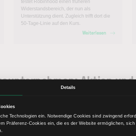
testet Robinhood einen früheren
Widerstandsbereich, der nun als
Unterstützung dient. Zugleich trifft dort die
50-Tage-Linie auf den Kurs.
Weiterlesen
gsunternehmen: Aktien und 
Details
nanzdienstleistungsunternehmen an der Börse. Unsere Finanzdie
halb der Branche.
Cookies
che Technologien ein. Notwendige Cookies sind zwingend erforde
e
Day low
Day high
YTD
6M
em Präferenz-Cookies ein, die es der Website ermöglichen, sich
n.