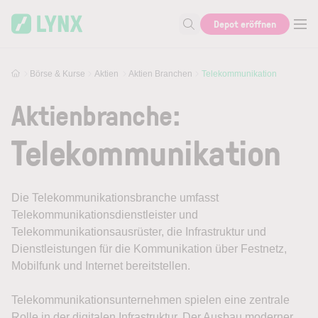
Skip to main content
Depot eröffnen
Suche nach Aktie, Autor...
Börse & Kurse
Aktien
Aktien Branchen
Telekommunikation
Aktienbranche:
Telekommunikation
Die Telekommunikationsbranche umfasst
Telekommunikationsdienstleister und
Telekommunikationsausrüster, die Infrastruktur und
Dienstleistungen für die Kommunikation über Festnetz,
Mobilfunk und Internet bereitstellen.
Telekommunikationsunternehmen spielen eine zentrale
Rolle in der digitalen Infrastruktur. Der Ausbau moderner