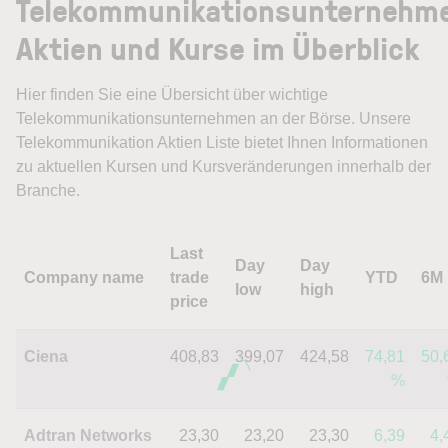
Telekommunikationsunternehm
Aktien und Kurse im Überblick
Hier finden Sie eine Übersicht über wichtige
Telekommunikationsunternehmen an der Börse. Unsere
Telekommunikation Aktien Liste bietet Ihnen Informationen
zu aktuellen Kursen und Kursveränderungen innerhalb der
Branche.
Last
Day
Day
Company name
trade
YTD
6M
low
high
price
Ciena
408,83
399,07
424,58
74,81
50,
%
Adtran Networks
23,30
23,20
23,30
6,39
4,