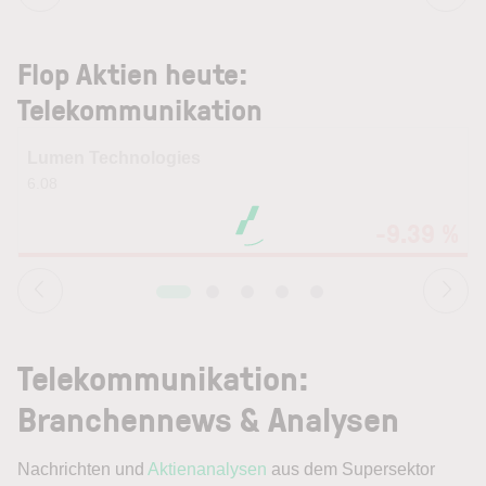
Flop Aktien heute:
Telekommunikation
Lumen Technologies
6.08
6
-9.39 %
Telekommunikation:
Branchennews & Analysen
Nachrichten und
Aktienanalysen
aus dem Supersektor