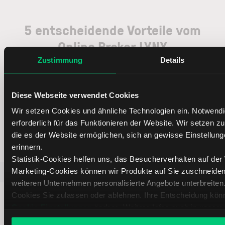
5 entscheidende Vorteile vom
Online Broker LYNX
Zustimmung
Details
Diese Webseite verwendet Cookies
Weltweites Handeln
Wir setzen Cookies und ähnliche Technologien ein. Notwend
erforderlich für das Funktionieren der Website. Wir setzen 
die es der Website ermöglichen, sich an gewisse Einstellung
erinnern.
Statistik-Cookies helfen uns, das Besucherverhalten auf der
Marketing-Cookies können wir Produkte auf Sie zuschneid
Beliebt
ETR:PLUN
Aktien im F
weiteren Unternehmen personalisierte Angebote unterbreiten
Cookies Sie zulassen oder ablehnen. Ihre Entscheidung könn
Cookie-Einstellungen
ändern. Weitere Infos auch in unsere