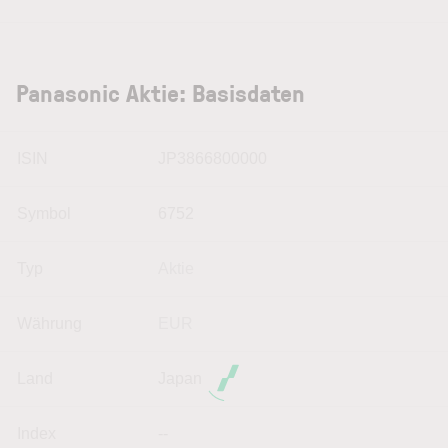
Panasonic Aktie: Basisdaten
ISIN
JP3866800000
Symbol
6752
Typ
Aktie
Währung
EUR
Land
Japan
Index
--