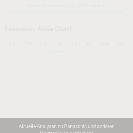
Warum Panasonic über LYNX handeln
Panasonic Aktie Chart
6 M
1 T
1 W
1 M
1 J
5 J
Max
YTD
Aktuelle Analysen zu Panasonic und anderen