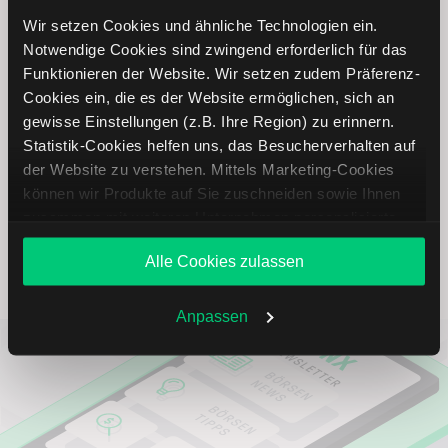
Wir setzen Cookies und ähnliche Technologien ein.
Notwendige Cookies sind zwingend erforderlich für das
Panasonic Aktie: Ähnliche Aktien
Funktionieren der Website. Wir setzen zudem Präferenz-
Cookies ein, die es der Website ermöglichen, sich an
Name
Kurs
Währung
Änderung in %
gewisse Einstellungen (z.B. Ihre Region) zu erinnern.
Statistik-Cookies helfen uns, das Besucherverhalten auf
der Website zu verstehen. Mittels Marketing-Cookies
Garmin
USD
können wir Produkte auf Sie zuschneiden sowie Ihnen
zusammen mit weiteren Unternehmen personalisierte
Sonos
USD
Angebote unterbreiten. Sie entscheiden, welche Cookies
Alle Cookies zulassen
Sie zulassen oder ablehnen. Ihre Entscheidung können
Sie jederzeit in den
Cookie-Einstellungen
ändern.
Weitere Infos auch in unserer
Datenschutzerklärung
.
Anpassen