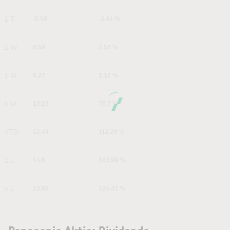
1 T
-0.58
-2.41 %
1 W
0.59
2.58 %
1 M
0.27
1.18 %
6 M
10.13
75.7 %
YTD
12.43
112.29 %
1 J
14.6
163.99 %
5 J
13.03
124.41 %