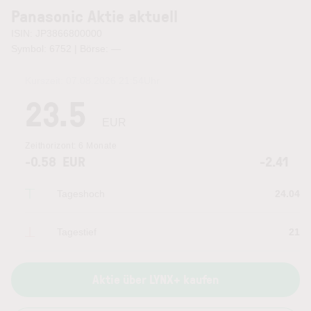
Panasonic Aktie aktuell
ISIN: JP3866800000
Symbol: 6752 | Börse:
—
Kurszeit:
07.08.2026 21:54
Uhr
23.5
EUR
Zeithorizont:
6 Monate
-0.58
EUR
-2.41
Tageshoch
24.04
Tagestief
21
Aktie über LYNX+ kaufen