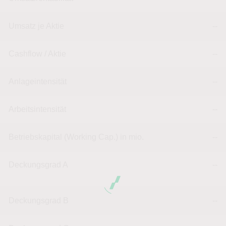
Umsatz je Aktie
--
Cashflow / Aktie
--
Anlageintensität
--
Arbeitsintensität
--
Betriebskapital (Working Cap.) in mio.
--
Deckungsgrad A
--
Deckungsgrad B
--