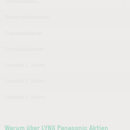
Deckungsgrad C
--
Return on Investment
--
Eigenkapitalquote
--
Fremdkapitalquote
--
Liquidität 1. Grades
--
Liquidität 2. Grades
--
Liquidität 3. Grades
--
Warum über LYNX Panasonic Aktien