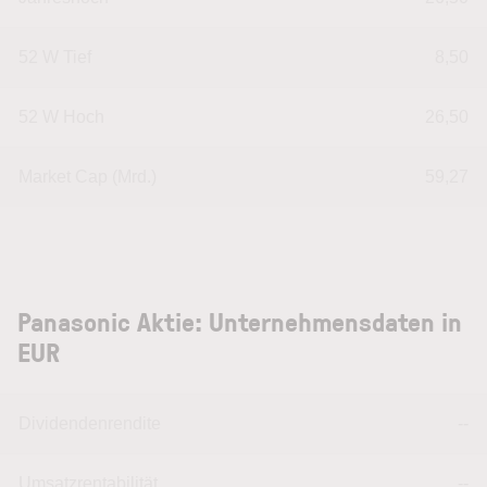
52 W Tief
8,50
52 W Hoch
26,50
Market Cap (Mrd.)
59,27
Panasonic Aktie: Unternehmensdaten in
EUR
Dividendenrendite
--
Umsatzrentabilität
--