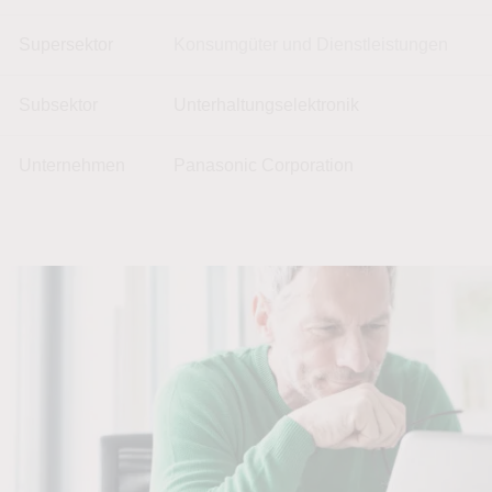
Supersektor
Konsumgüter und Dienstleistungen
Subsektor
Unterhaltungselektronik
Unternehmen
Panasonic Corporation