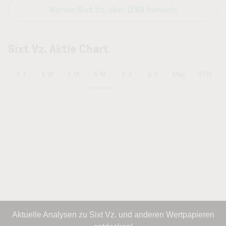
Warum Sixt Vz. über LYNX handeln
Sixt Vz. Aktie Chart
6 M
1 T
1 W
1 M
1 J
5 J
Max
YTD
Aktuelle Analysen zu Sixt Vz. und anderen Wertpapieren