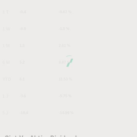
1 T
-0.4
-0.67 %
1 W
-0.9
-1.5 %
1 M
1.5
2.61 %
6 M
5.2
9.67 %
YTD
6.1
11.53 %
1 J
-3.6
-5.75 %
5 J
-10.4
-14.99 %