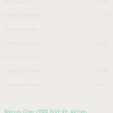
Deckungsgrad C
330,04
Return on Investment
4,00
Eigenkapitalquote
30,11
Fremdkapitalquote
69,89
Liquidität 1. Grades
7,73
Liquidität 2. Grades
45,85
Liquidität 3. Grades
288,29
Warum über LYNX Sixt Vz. Aktien