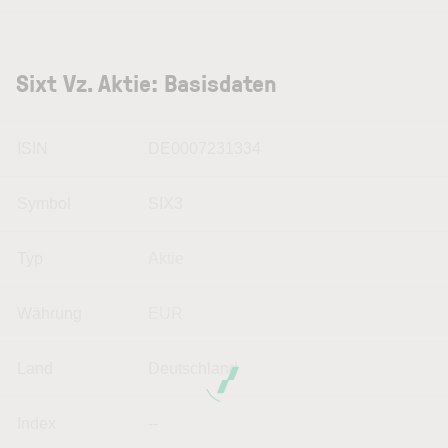
Sixt Vz. Aktie: Basisdaten
ISIN
DE0007231334
Symbol
SIX3
Typ
Aktie
Währung
EUR
Land
Deutschland
Index
--