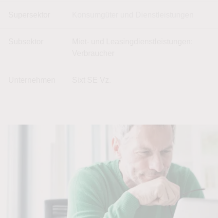
Supersektor
Konsumgüter und Dienstleistungen
Subsektor
Miet- und Leasingdienstleistungen:
Verbraucher
Unternehmen
Sixt SE Vz.