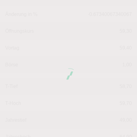
Änderung in %
-0.67340067340067
Öffnungskurs
59,30
Vortag
59,40
Börse
1,00
T-Tief
58,70
T-Hoch
59,70
Jahrestief
49,00
Jahreshoch
64,90