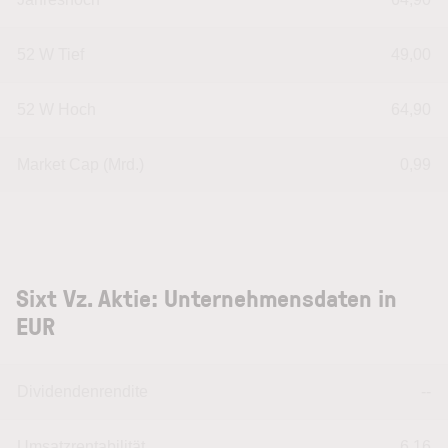
52 W Tief
49,00
52 W Hoch
64,90
Market Cap (Mrd.)
0,99
Sixt Vz. Aktie: Unternehmensdaten in
EUR
Dividendenrendite
--
Umsatzrentabilität
6,16