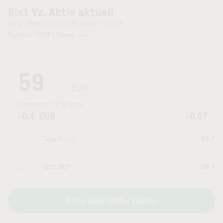
Sixt Vz. Aktie aktuell
ISIN: DE0007231334 | WKN 723133
Symbol: SIX3 | Börse:
—
Kurszeit:
05.08.2026 19:21
Uhr
59
EUR
Zeithorizont:
6 Monate
-0.4
EUR
-0.67
Tageshoch
59.7
Tagestief
58.7
Aktie über LYNX+ kaufen