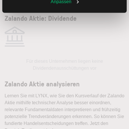
Weitere Infos auch in unserer
Datenschutzerklärung
.
Anpassen
Zalando Aktie: Dividende
Für dieses Unternehmen liegen keine
Dividendenausschüttungen vor
Zalando Aktie analysieren
Lernen Sie mit LYNX, wie Sie den Kursverlauf der Zalando
Aktie mithilfe technischer Analyse besser einordnen,
relevante Fundamentaldaten interpretieren und frühzeitig
potenzielle Trendveränderungen erkennen. So können Sie
fundierte Handelsentscheidungen treffen. Jetzt den