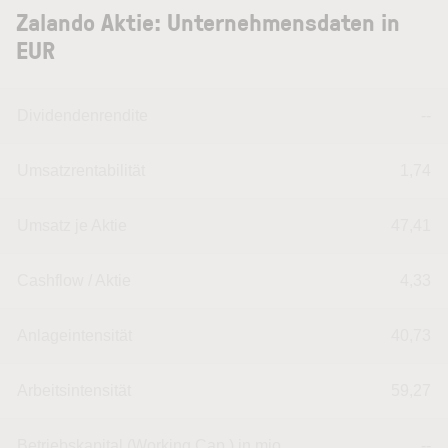
Zalando Aktie: Unternehmensdaten in
EUR
Dividendenrendite
--
Umsatzrentabilität
1,74
Umsatz je Aktie
47,41
Cashflow / Aktie
4,33
Anlageintensität
40,73
Arbeitsintensität
59,27
Betriebskapital (Working Cap.) in mio.
--