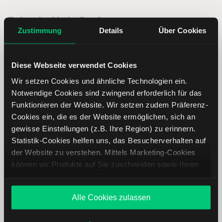
Zalando Aktie Performance
Zustimmung
Details
Über Cookies
1 T
-0.51
-2.02 %
Diese Webseite verwendet Cookies
1 W
-3.64
-12.83 %
Wir setzen Cookies und ähnliche Technologien ein.
Notwendige Cookies sind zwingend erforderlich für das
1 M
Funktionieren der Website. Wir setzen zudem Präferenz-
-1.41
-5.39 %
Cookies ein, die es der Website ermöglichen, sich an
gewisse Einstellungen (z.B. Ihre Region) zu erinnern.
6 M
3.31
15.45 %
Statistik-Cookies helfen uns, das Besucherverhalten auf
der Website zu verstehen. Mittels Marketing-Cookies
YTD
-0.52
-2.06 %
können wir Produkte auf Sie zuschneiden sowie Ihnen
zusammen mit weiteren Unternehmen personalisierte
1 J
1.36
5.82 %
Angebote unterbreiten. Sie entscheiden, welche Cookies
Alle Cookies zulassen
Sie zulassen oder ablehnen. Ihre Entscheidung können
Sie jederzeit in den
Cookie-Einstellungen
ändern.
5 J
-68.04
-73.33 %