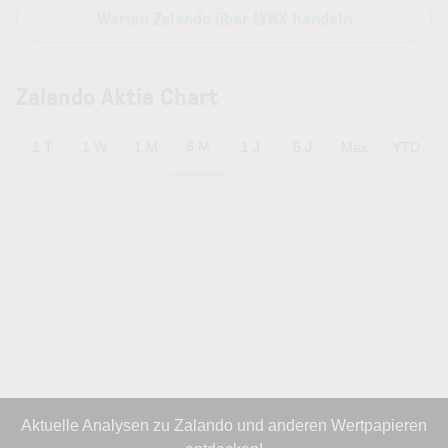
Warum Zalando über LYNX handeln
Zalando Aktie Chart
6 M
1 T
1 W
1 M
1 J
5 J
Max
YTD
Aktuelle Analysen zu Zalando und anderen Wertpapieren