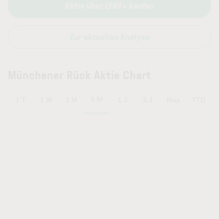
Aktie über LYNX+ kaufen
Zur aktuellen Analyse
Münchener Rück Aktie Chart
6 M
1 T
1 W
1 M
1 J
5 J
Max
YTD