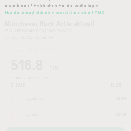
investieren? Entdecken Sie die vielfältigen
Handelsmöglichkeiten von Aktien über LYNX
.
Münchener Rück Aktie aktuell
ISIN: DE0008430026 | WKN 843002
Symbol: MUV2 | Börse:
—
Kurszeit:
05.08.2026 21:57
Uhr
516.8
EUR
Zeithorizont:
6 Monate
2
EUR
0.39
Tageshoch
519.8
Tagestief
514.6