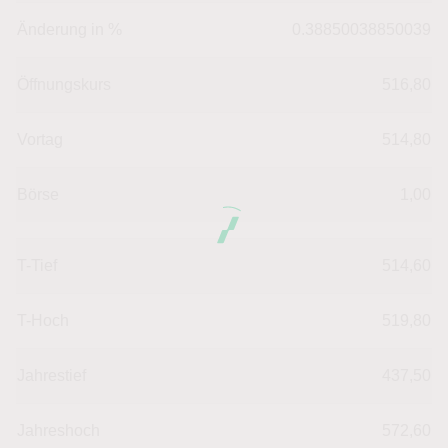
Phänomen, das alle zwei bis sieben Jahre auftritt.
Änderung in %
0.38850038850039
Es wäre gut möglich, dass El Niño das Ergebnis
kurzfristig belasten wird, aber am
Öffnungskurs
516,80
zugrundeliegenden Geschäft ändert das alles
wenig. Entstehen besonders hohe Schäden, wird
Vortag
514,80
das unweigerlich zu steigenden
Versicherungsprämien führen.
Börse
1,00
Der eigentliche Schaden entsteht bei den von
Unwetter betroffenen Menschen. Für sie ist es
T-Tief
514,60
eine potenzielle Katastrophe, für die Münchener
Rück jedoch nicht.
T-Hoch
519,80
Daher könnte der jüngste Rücksetzer eine
Kaufgelegenheit sein. Dadurch ist das KGV
Jahrestief
437,50
(blended P/E) von 13,6 auf 9,8 gesunken.
Sollte das Ergebnis im laufenden Geschäftsjahr
Jahreshoch
572,60
wie erwartet um 50 Euro je Aktie steigen,