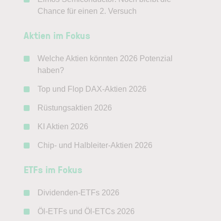
Chance für einen 2. Versuch
Gültigkeit der Analyse:
1 Woche
Erwartung:
Neutral
Aktien im Fokus
Welche Aktien könnten 2026 Potenzial
haben?
Die Aktienanalysen von
Tobias
Krieg
basieren auf einer Kombination aus
Top und Flop DAX-Aktien 2026
Charttechnik
und
Fundamentalanalyse
.
Rüstungsaktien 2026
Dabei liegt der Fokus auf der Bewertung von
Unternehmen anhand ihrer finanziellen
KI Aktien 2026
Kennzahlen, wie z. B. KGV, Cashflow oder
Eigenkapitalrendite, sowie auf der
Chip- und Halbleiter-Aktien 2026
Identifikation von überdurchschnittlichen
ETFs im Fokus
Wachstumspotenzialen zu einem attraktiven
Einstiegskurs.
Dividenden-ETFs 2026
Öl-ETFs und Öl-ETCs 2026
El Niño könnte die
Münchener Rück
eine