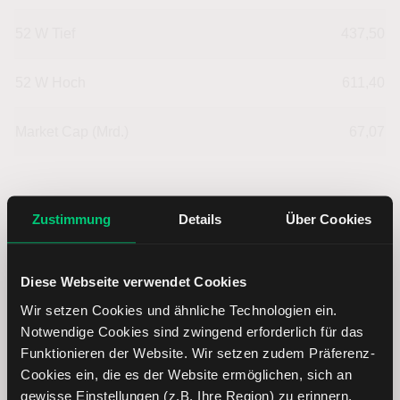
entspricht das einem KGVe von 9,5. Langjährig
52 W Tief
437,50
pendelt das KGV um einen Wert von 13,8.
52 W Hoch
611,40
Market Cap (Mrd.)
67,07
Zustimmung
Details
Über Cookies
Münchener Rück Aktie:
Unternehmensdaten in EUR
Diese Webseite verwendet Cookies
Wir setzen Cookies und ähnliche Technologien ein.
Notwendige Cookies sind zwingend erforderlich für das
Dividendenrendite
--
Funktionieren der Website. Wir setzen zudem Präferenz-
Cookies ein, die es der Website ermöglichen, sich an
Umsatzrentabilität
--
gewisse Einstellungen (z.B. Ihre Region) zu erinnern.