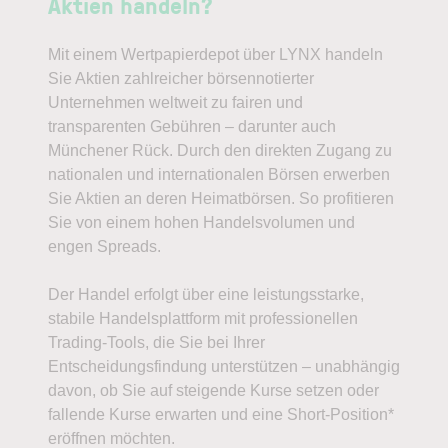
Aktien handeln?
Denn auch gute Unternehmen können schlechte
Investments sein. Ein attraktiver Einstiegskurs
zum richtigen Zeitpunkt ist absolut entscheidend.
Mit einem Wertpapierdepot über LYNX handeln
Sie Aktien zahlreicher börsennotierter
Unternehmen weltweit zu fairen und
transparenten Gebühren – darunter auch
Münchener Rück. Durch den direkten Zugang zu
nationalen und internationalen Börsen erwerben
Sie Aktien an deren Heimatbörsen. So profitieren
Sie von einem hohen Handelsvolumen und
engen Spreads.
Mehr als 13.000 Investoren & Trader folgen mir
Der Handel erfolgt über eine leistungsstarke,
und meinen täglichen Ausführungen auf
stabile Handelsplattform mit professionellen
Guidants
.
Trading-Tools, die Sie bei Ihrer
Entscheidungsfindung unterstützen – unabhängig
Stabilität in stürmischen Zeiten.
Bei LYNX
davon, ob Sie auf steigende Kurse setzen oder
selbstverständlich
.
fallende Kurse erwarten und eine Short-Position*
eröffnen möchten.