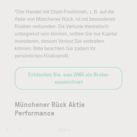
*Der Handel mit Short-Positionen, z. B. auf die
Wie hilfreich fanden Sie den
Aktie von Münchener Rück, ist mit besonderen
Artikel?
(erforderlich)
Risiken verbunden. Da Verluste theoretisch
unbegrenzt sein können, sollten Sie nur Kapital
0
1
2
3
4
5
6
7
8
9
10
investieren, dessen Verlust Sie verkraften
können. Bitte beachten Sie zudem Ihr
Wenig hilfreich
Sehr hilfreich
persönliches Risikoprofil.
Entdecken Sie, was LYNX als Broker
auszeichnet
Ab jetzt täglich die neuesten
Börsenblick-Analysen per E-Mail
Münchener Rück Aktie
erhalten
Performance
Ihre E-Mail-Adresse
1 T
2
0.39 %