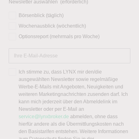
Newsletter auswählen
(erforderlich)
Gewinne im Höhenflug – aber wie
Börsenblick (täglich)
nachhaltig ist das?
Wochenausblick (wöchentlich)
Das hat ab dem Geschäftsjahr 2021 zu
Optionsreport (mehrmals pro Woche)
erheblichen Gewinnsteigerungen geführt. In
Summe hat sich das Ergebnis in den letzten fünf
Geschäftsjahren von 20,93 auf 47,15 Euro je
Aktie mehr als verdoppelt.
Ich stimme zu, dass LYNX mir den/die
ausgewählten Newsletter sowie regelmäßige
Die Dividende wurde in dieser Zeit von 11,00 auf
Werbe-E-Mails mit Angeboten, Neuigkeiten und
24,00 Euro je Aktie erhöht. Die Ausschüttung ist
weiteren Marketingnachrichten zusenden darf. Ich
demnach gut finanziert.
kann mich jederzeit über den Abmeldelink im
Die Dividendenrendite ist stattlich und liegt
Newsletter oder per E-Mail an
derzeit bei 5,42 %. Die nächste Zahlung ist
service@lynxbroker.de
abmelden, ohne dass
allerdings erst im Mai des kommenden Jahres zu
hierfür andere als die Übermittlungskosten nach
erwarten.
den Basistarifen entstehen. Weitere Informationen
zum Datenschutz finden Sie in der
Das dürfte einer der Gründe sein, der die Aktie