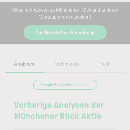
Aktuelle Analysen zu Münchener Rück und anderen
Wertpapieren entdecken!
Zur Newsletter-Anmeldung
Analysen
Performance
Profil
MÜNCHENER RÜCK AKTIE PROGNOSE
Kompletten Artikel lesen
Zwischen Sturm
Vorherige Analysen der
und Stabilität:
Münchener Rück Aktie