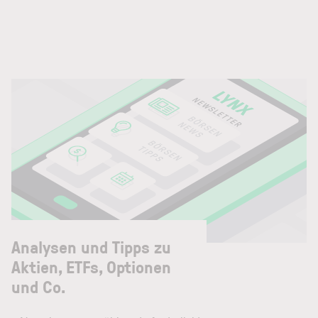
Risiken eingehen und kein Geld mehr verdienen
würden.
In den letzten Jahren haben steigende Schäden
durch Extremwetterereignisse, Inflation bei
Schadenskosten und geopolitische
Unsicherheiten die Prämien im Markt nach oben
getrieben.
Davon hat Munich Re überproportional profitiert,
da das Unternehmen traditionell konservativ
zeichnet und auf Underwriting-Qualität statt
Wachstum setzt.
Der starke Kursanstieg der Aktie im Zuge der
Analysen und Tipps zu
Zinswende war deshalb logisch. Höhere Zinsen
Aktien, ETFs, Optionen
verbesserten die Kapitalanlageerträge deutlich,
und Co.
während gleichzeitig die
Rückversicherungspreise angezogen haben.