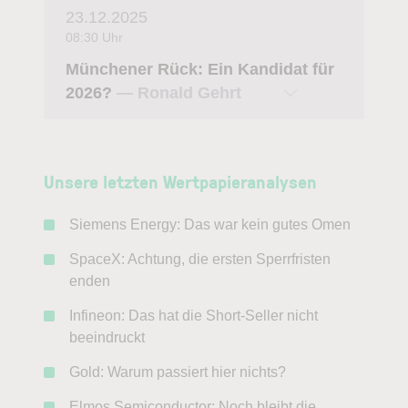
Ist die
23.12.2025
Münchener Rück
08:30 Uhr
Münchener Rück: Ein Kandidat für
jetzt ein Kauf?
2026?
— Ronald Gehrt
News: Aktuelle Analyse
Unsere letzten Wertpapieranalysen
der Münchener Rück
Siemens Energy: Das war kein gutes Omen
Aktie
SpaceX: Achtung, die ersten Sperrfristen
enden
Infineon: Das hat die Short-Seller nicht
Tobias Krieg
beeindruckt
18.05.2026 | 15:39 Uhr
Gold: Warum passiert hier nichts?
Alle Münchener Rück Analysen der letzten 12 Monate
Elmos Semiconductor: Noch bleibt die