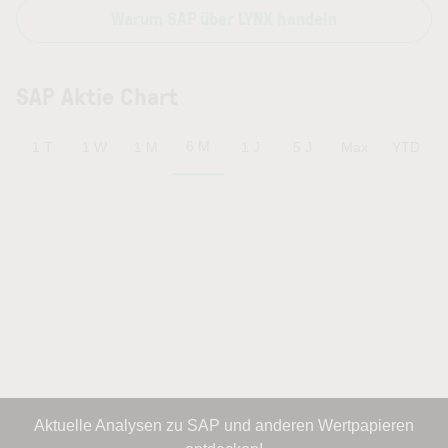
Warum SAP über LYNX handeln
SAP Aktie Chart
6 M
1 T
1 W
1 M
1 J
5 J
Max
YTD
Aktuelle Analysen zu SAP und anderen Wertpapieren