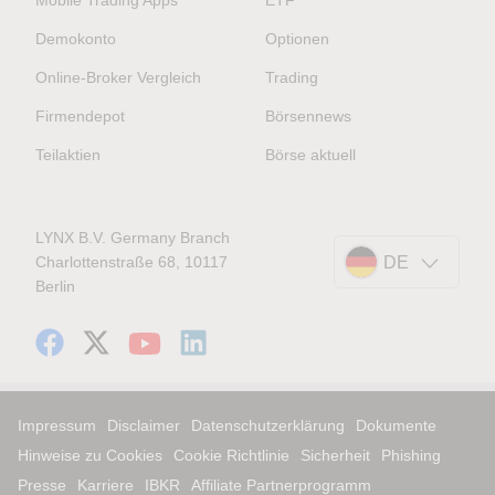
Mobile Trading Apps
ETF
Demokonto
Optionen
Online-Broker Vergleich
Trading
Firmendepot
Börsennews
Teilaktien
Börse aktuell
LYNX B.V. Germany Branch
Charlottenstraße 68, 10117
DE
Berlin
Impressum
Disclaimer
Datenschutzerklärung
Dokumente
Hinweise zu Cookies
Cookie Richtlinie
Sicherheit
Phishing
Presse
Karriere
IBKR
Affiliate Partnerprogramm