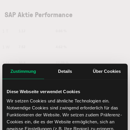
SAP Aktie Performance
1 T
1.12
0.66 %
1 W
7.52
4.62 %
1 M
30.8
22.09 %
Zustimmung
Details
Über Cookies
6 M
-1.56
-0.91 %
Diese Webseite verwendet Cookies
YTD
-39.24
-18.73 %
Wir setzen Cookies und ähnliche Technologien ein.
Notwendige Cookies sind zwingend erforderlich für das
1 J
-76.44
-30.99 %
Funktionieren der Website. Wir setzen zudem Präferenz-
Cookies ein, die es der Website ermöglichen, sich an
5 J
44.6
35.49 %
gewisse Einstellungen (z.B. Ihre Region) zu erinnern.