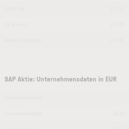
52 W Tief
127,52
52 W Hoch
257,70
Market Cap (Mrd.)
207,37
SAP Aktie: Unternehmensdaten in EUR
Dividendenrendite
--
Umsatzrentabilität
19,46