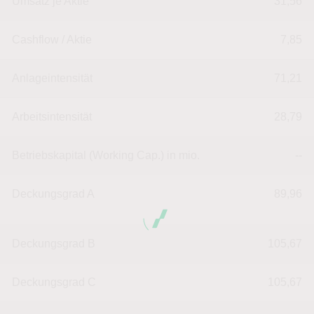
Umsatz je Aktie
31,56
Cashflow / Aktie
7,85
Anlageintensität
71,21
Arbeitsintensität
28,79
Betriebskapital (Working Cap.) in mio.
--
Deckungsgrad A
89,96
Deckungsgrad B
105,67
Deckungsgrad C
105,67