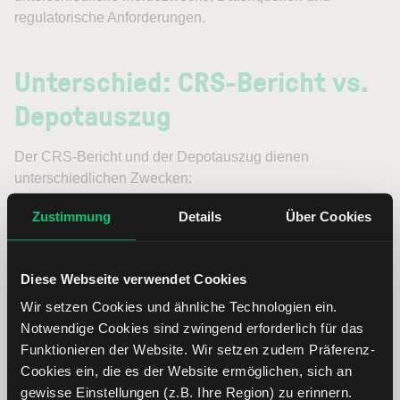
regulatorische Anforderungen.
Unterschied: CRS-Bericht vs.
Depotauszug
Der CRS-Bericht und der Depotauszug dienen
unterschiedlichen Zwecken:
Zustimmung
Details
Über Cookies
Der CRS-Bericht ist ein standardisierter Bericht, der an
Steuerbehörden übermittelt wird und die gesamten
Bruttoerlöse enthält.
Diese Webseite verwendet Cookies
Der Depotauszug spiegelt Ihre tatsächliche
Wir setzen Cookies und ähnliche Technologien ein.
Handelstätigkeit wider, einschließlich Gewinnen,
Notwendige Cookies sind zwingend erforderlich für das
Verlusten und Kosten. Einige der im CRS-Bericht
Funktionieren der Website. Wir setzen zudem Präferenz-
enthaltenen Bruttobeträge können in aggregierter
Cookies ein, die es der Website ermöglichen, sich an
Form in der Rubrik
Cashbericht
im Depotauszug
gewisse Einstellungen (z.B. Ihre Region) zu erinnern.