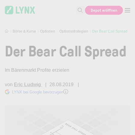
Skip to main content
Depot eröffnen
Suche nach Aktie, Autor...
Börse & Kurse
Optionen
Optionsstrategien
Der Bear Call Spread
Der Bear Call Spread
Im Bärenmarkt Profite erzielen
von
Eric Ludwig
28.08.2019
LYNX bei Google bevorzugen