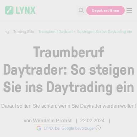
Skip to main content
Depot eröffnen
Suche nach Aktie, Autor...
ading
Trading Stile
Traumberuf Daytrader: So steigen Sie ins Daytrading ein
Traumberuf
Daytrader: So steigen
Sie ins Daytrading ein
Darauf sollten Sie achten, wenn Sie Daytrader werden wollen!
von
Wendelin Probst
22.02.2024
LYNX bei Google bevorzugen