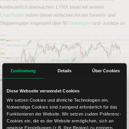
kontinuierlich überwachen. LYNX bietet mit seinem
ChartTrader
neben dieser einfachen Art der Gewinn- und
Stoppeingabe insgesamt über 80
Ordertypen
und -zusätze an.
Zustimmung
Details
Über Cookies
Diese Webseite verwendet Cookies
Wir setzen Cookies und ähnliche Technologien ein.
Notwendige Cookies sind zwingend erforderlich für das
Funktionieren der Website. Wir setzen zudem Präferenz-
Cookies ein, die es der Website ermöglichen, sich an
Daytrading: ChartTrader – Handeln aus dem Chart | TWS |
gewisse Einstellungen (z.B. Ihre Region) zu erinnern.