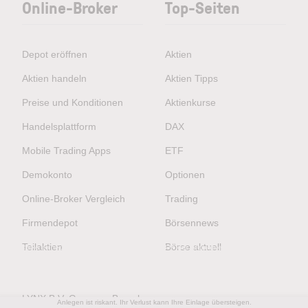
Online-Broker
Top-Seiten
Depot eröffnen
Aktien
Aktien handeln
Aktien Tipps
Preise und Konditionen
Aktienkurse
Handelsplattform
DAX
Mobile Trading Apps
ETF
Demokonto
Optionen
Online-Broker Vergleich
Trading
Firmendepot
Börsennews
CFD sind komplexe Instrumente und gehen wegen der Hebelwirkung mit dem hohen
Teilaktien
Börse aktuell
Risiko einher, schnell Geld zu verlieren.
60.23 % der Kleinanlegerkonten verlieren
Geld beim CFD-Handel mit diesem Anbieter.
Sie sollten überlegen, ob Sie verstehen,
wie CFD funktionieren, und ob Sie es sich leisten können, das hohe Risiko einzugehen,
Ihr Geld zu verlieren.
LYNX B.V. Germany Branch
Anlegen ist riskant. Ihr Verlust kann Ihre Einlage übersteigen.