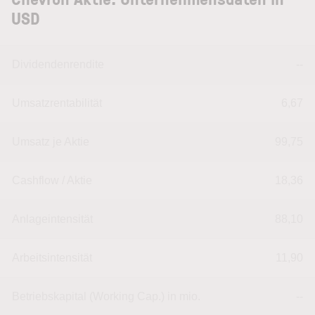
USD
Dividendenrendite
--
Umsatzrentabilität
6,67
Umsatz je Aktie
99,75
Cashflow / Aktie
18,36
Anlageintensität
88,10
Arbeitsintensität
11,90
Betriebskapital (Working Cap.) in mio.
--