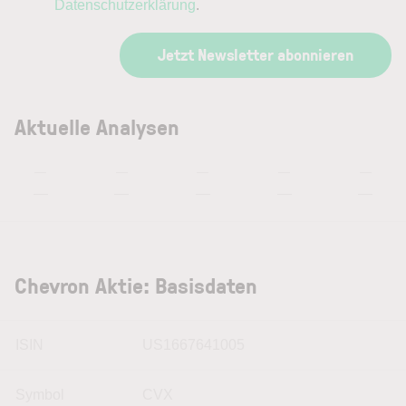
Datenschutzerklärung
.
Jetzt Newsletter abonnieren
Aktuelle Analysen
—
—
—
—
—
—
—
—
—
—
Chevron Aktie: Basisdaten
ISIN
US1667641005
Symbol
CVX