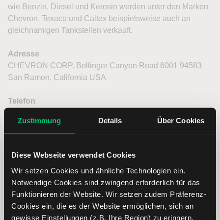
wie Benzin, Diesel und Kerosin werden unter den Marken
Chevron, Texaco und Caltex beispielsweise auch an
gleichnamigen Tankstellen verkauft.
Adresse
CHEVRON CORP. Bollinger Canyon Road 6001 94583
San Ramon, California USA
Telefon
+1-925-842-1000
Zustimmung
Details
Über Cookies
Internet
www.chevron.com
Diese Webseite verwendet Cookies
Wir setzen Cookies und ähnliche Technologien ein.
Notwendige Cookies sind zwingend erforderlich für das
Weitere Tickersymbole:
Funktionieren der Website. Wir setzen zudem Präferenz-
Xetra:
ETR:CHV
Cookies ein, die es der Website ermöglichen, sich an
Frankfurt: FRA:CHV
gewisse Einstellungen (z.B. Ihre Region) zu erinnern.