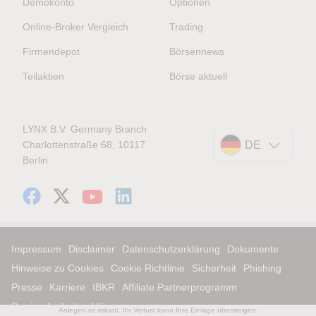
Demokonto
Optionen
Online-Broker Vergleich
Trading
Firmendepot
Börsennews
Teilaktien
Börse aktuell
LYNX B.V. Germany Branch
Charlottenstraße 68, 10117
DE
Berlin
Impressum
Disclaimer
Datenschutzerklärung
Dokumente
Hinweise zu Cookies
Cookie Richtlinie
Sicherheit
Phishing
Presse
Karriere
IBKR
Affiliate Partnerprogramm
Barrierefreiheitserklärung
Anlegen ist riskant. Ihr Verlust kann Ihre Einlage übersteigen.