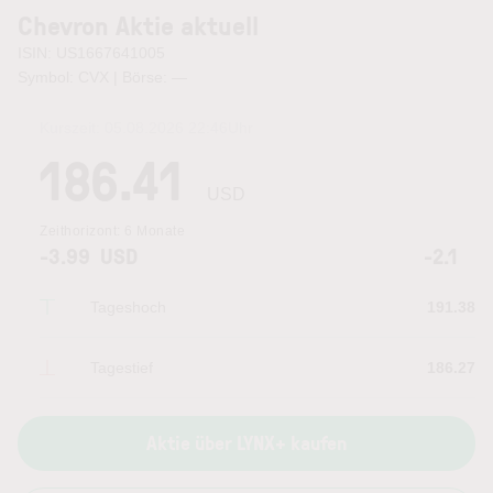
Chevron Aktie aktuell
ISIN: US1667641005
Symbol: CVX | Börse:
—
Kurszeit:
05.08.2026 22:46
Uhr
186.41
USD
Zeithorizont:
6 Monate
-3.99
USD
-2.1
Tageshoch
191.38
Tagestief
186.27
Aktie über LYNX+ kaufen