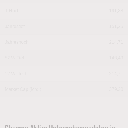
T-Hoch
191,38
Jahrestief
151,25
Jahreshoch
214,71
52 W Tief
146,49
52 W Hoch
214,71
Market Cap (Mrd.)
379,20
Chevron Aktie: Unternehmensdaten in