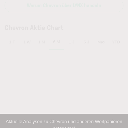
Warum Chevron über LYNX handeln
Chevron Aktie Chart
6 M
1 T
1 W
1 M
1 J
5 J
Max
YTD
Aktuelle Analysen zu Chevron und anderen Wertpapieren