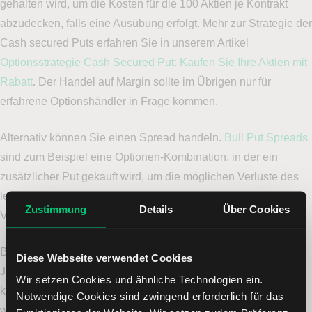
gehalten wird, um die Kosten für die 100 Aktien je Kontrakt
abzudecken, falls eine Ausübung erfolgt. Mehr zur Strategie der
Cash secured Puts erfahren Sie in unserem Artikel
Optionsstrategie Cash Secured Put: Kaufen Sie Ihre Aktien mit
Rabatt
. Der Handel auf Margin sollte im Übrigen nur für
erfahrene Optionshändler in Frage kommen.
Alternativ können Sie einen Spread handeln.
Bull Put Spreads
sind zum Beispiel eine Optionen-Kombination, in der ein
zusätzlicher Put gekauft wird, um die möglichen Verluste des
leerverkauften Puts zu begrenzen. Dabei ist das maximale
Zustimmung
Details
Über Cookies
Verlust-Risiko im Vorfeld bekannt und klar begrenzt.
Bei ungedeckten Calls gibt es kein schlimmstes Szenario.
Diese Webseite verwendet Cookies
Jedes schlimme Szenario, das Sie sich vorstellen können,
Wir setzen Cookies und ähnliche Technologien ein.
kann durch ein noch schlimmeres in den Schatten gestellt
Notwendige Cookies sind zwingend erforderlich für das
werden. Das
Risiko
für Ihre Trade-Idee kann aber minimiert