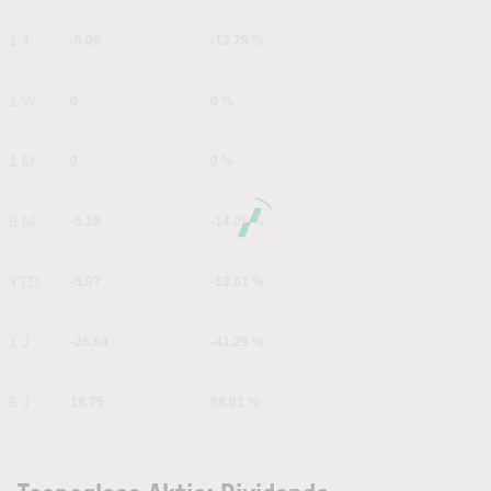
1 T
-6.06
-13.79 %
1 W
0
0 %
1 M
0
0 %
6 M
-6.19
-14.05 %
YTD
-5.97
-13.61 %
1 J
-26.64
-41.29 %
5 J
18.75
98.01 %