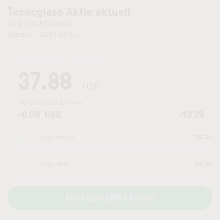
Tecnoglass Aktie aktuell
ISIN: KYG872641009
Symbol: TGLS | Börse:
—
Kurszeit:
07.07.2026 09:31
Uhr
37.88
USD
Zeithorizont:
6 Monate
-6.06
USD
-13.79
Tageshoch
39.34
Tagestief
39.34
Aktie über LYNX+ kaufen