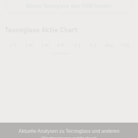
Warum Tecnoglass über LYNX handeln
Tecnoglass Aktie Chart
6 M
1 T
1 W
1 M
1 J
5 J
Max
YTD
Aktuelle Analysen zu Tecnoglass und anderen