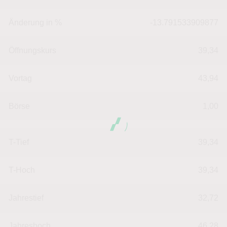
Änderung in %
-13.791533909877
Öffnungskurs
39,34
Vortag
43,94
Börse
1,00
T-Tief
39,34
T-Hoch
39,34
Jahrestief
32,72
Jahreshoch
46,28