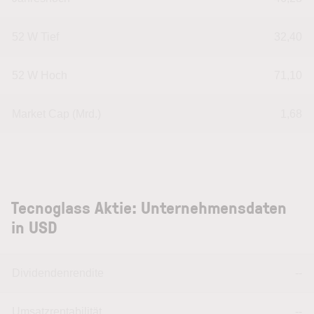
52 W Tief
32,40
52 W Hoch
71,10
Market Cap (Mrd.)
1,68
Tecnoglass Aktie: Unternehmensdaten
in USD
Dividendenrendite
--
Umsatzrentabilität
--