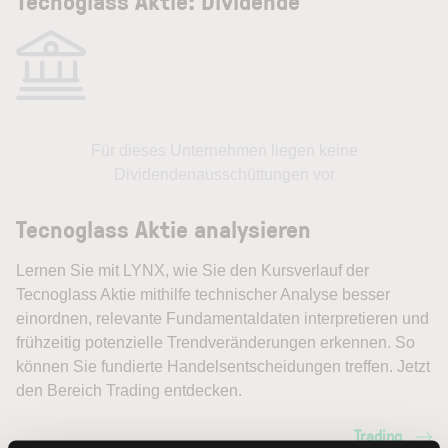
Tecnoglass Aktie: Dividende
Für dieses Unternehmen liegen keine
Dividendenausschüttungen vor
Tecnoglass Aktie analysieren
Lernen Sie mit LYNX, wie Sie den Kursverlauf der
Tecnoglass Aktie mithilfe technischer Analyse besser
einordnen, relevante Fundamentaldaten interpretieren und
frühzeitig potenzielle Trendveränderungen erkennen. So
können Sie fundierte Handelsentscheidungen treffen. Jetzt
den Bereich Trading entdecken.
Trading