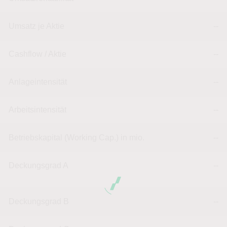
Umsatz je Aktie
--
Cashflow / Aktie
--
Anlageintensität
--
Arbeitsintensität
--
Betriebskapital (Working Cap.) in mio.
--
Deckungsgrad A
--
Deckungsgrad B
--