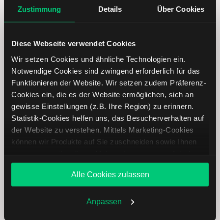
Zustimmung
Details
Über Cookies
Tecnoglass Aktie: Ähnliche Aktien
Diese Webseite verwendet Cookies
Name
Kurs
Währung
Änderung in %
Wir setzen Cookies und ähnliche Technologien ein.
Notwendige Cookies sind zwingend erforderlich für das
Funktionieren der Website. Wir setzen zudem Präferenz-
PSI
EUR
Cookies ein, die es der Website ermöglichen, sich an
gewisse Einstellungen (z.B. Ihre Region) zu erinnern.
Firefly
USD
Statistik-Cookies helfen uns, das Besucherverhalten auf
Aerospace
der Website zu verstehen. Mittels Marketing-Cookies
können wir Produkte auf Sie zuschneiden sowie Ihnen
Timkensteel
USD
zusammen mit weiteren Unternehmen personalisierte
Angebote unterbreiten. Sie entscheiden, welche Cookies
Alle Cookies zulassen
Sie zulassen oder ablehnen. Ihre Entscheidung können
MLP
EUR
Sie jederzeit in den
Cookie-Einstellungen
ändern.
Weitere Infos auch in unserer
Datenschutzerklärung
.
Anpassen
Draegerwerk
EUR