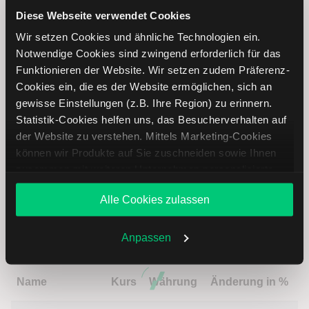
Diese Webseite verwendet Cookies
Wir setzen Cookies und ähnliche Technologien ein.
Einhell Aktie analysieren
Notwendige Cookies sind zwingend erforderlich für das
Funktionieren der Website. Wir setzen zudem Präferenz-
Lernen Sie mit LYNX, wie Sie den Kursverlauf der Einhell
Cookies ein, die es der Website ermöglichen, sich an
Aktie mithilfe technischer Analyse besser einordnen,
gewisse Einstellungen (z.B. Ihre Region) zu erinnern.
relevante Fundamentaldaten interpretieren und frühzeitig
Statistik-Cookies helfen uns, das Besucherverhalten auf
potenzielle Trendveränderungen erkennen. So können Sie
der Website zu verstehen. Mittels Marketing-Cookies
fundierte Handelsentscheidungen treffen. Jetzt den
können wir Produkte auf Sie zuschneiden sowie Ihnen
Bereich Trading entdecken.
zusammen mit weiteren Unternehmen personalisierte
Angebote unterbreiten. Sie entscheiden, welche Cookies
Trading
Alle Cookies zulassen
Sie zulassen oder ablehnen. Ihre Entscheidung können
Sie jederzeit in den
Cookie-Einstellungen
ändern.
Weitere Infos auch in unserer
Datenschutzerklärung
.
Einhell Aktie: Ähnliche Aktien
Anpassen
Name
Kurs
Währung
Änderung in %