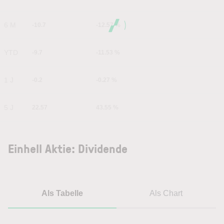
6 M
-10.7
-12.57 %
YTD
-9.7
-11.53 %
1 J
-0.2
-0.27 %
5 J
22.57
43.55 %
Einhell Aktie: Dividende
Als Tabelle
Als Chart