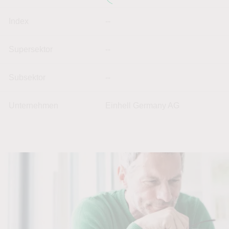
Index
--
Supersektor
--
Subsektor
--
Unternehmen
Einhell Germany AG