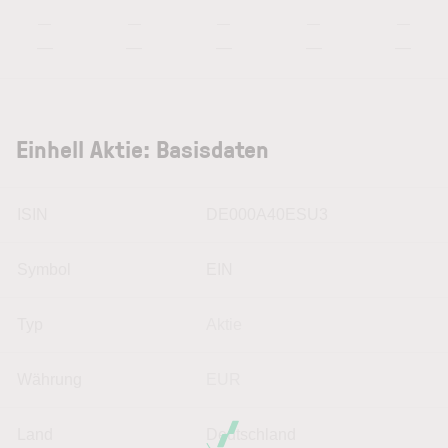
—
—
—
—
—
—
—
—
—
—
Einhell Aktie: Basisdaten
ISIN
DE000A40ESU3
Symbol
EIN
Typ
Aktie
Währung
EUR
Land
Deutschland