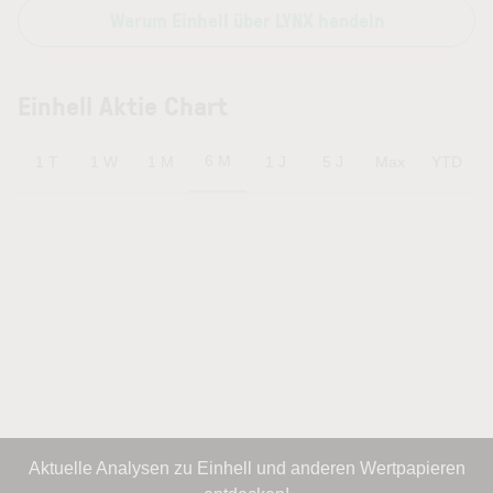
Warum Einhell über LYNX handeln
Einhell Aktie Chart
6 M
1 T
1 W
1 M
1 J
5 J
Max
YTD
Aktuelle Analysen zu Einhell und anderen Wertpapieren