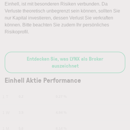
Einhell, ist mit besonderen Risiken verbunden. Da
Verluste theoretisch unbegrenzt sein können, sollten Sie
nur Kapital investieren, dessen Verlust Sie verkraften
können. Bitte beachten Sie zudem Ihr persönliches
Risikoprofil.
Entdecken Sie, was LYNX als Broker
auszeichnet
Einhell Aktie Performance
1 T
0.2
0.27 %
1 W
3.5
4.94 %
1 M
5.6
8.14 %