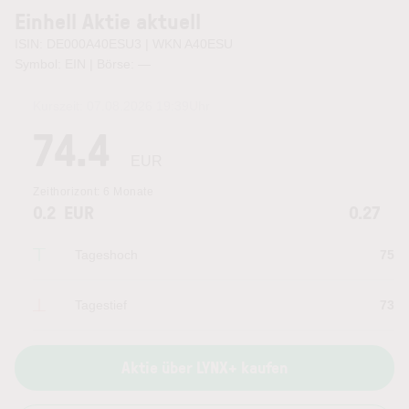
Einhell Aktie aktuell
ISIN: DE000A40ESU3 | WKN A40ESU
Symbol: EIN | Börse:
—
Kurszeit:
07.08.2026 19:39
Uhr
74.4
EUR
Zeithorizont:
6 Monate
0.2
EUR
0.27
Tageshoch
75
Tagestief
73
Aktie über LYNX+ kaufen