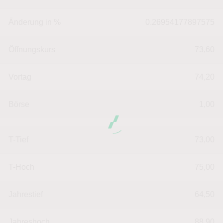
Änderung in %
0.26954177897575
Öffnungskurs
73,60
Vortag
74,20
Börse
1,00
T-Tief
73,00
T-Hoch
75,00
Jahrestief
64,50
Jahreshoch
88,90