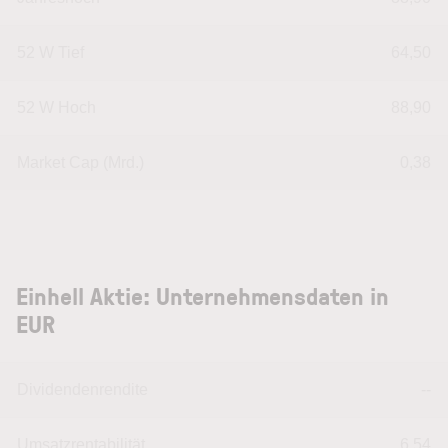
52 W Tief
64,50
52 W Hoch
88,90
Market Cap (Mrd.)
0,38
Einhell Aktie: Unternehmensdaten in
EUR
Dividendenrendite
--
Umsatzrentabilität
6,54