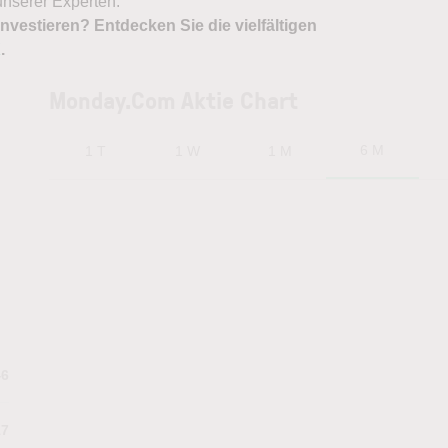
nserer Experten.
nvestieren? Entdecken Sie die vielfältigen
X
.
Monday.Com Aktie Chart
6 M
1 T
1 W
1 M
46
17