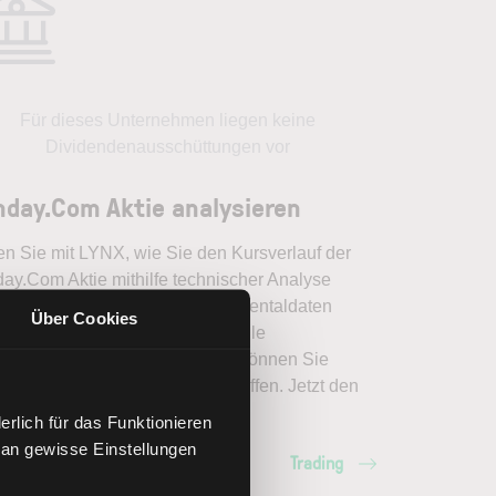
Für dieses Unternehmen liegen keine
Dividendenausschüttungen vor
day.Com Aktie analysieren
en Sie mit LYNX, wie Sie den Kursverlauf der
ay.Com Aktie mithilfe technischer Analyse
er einordnen, relevante Fundamentaldaten
Über Cookies
pretieren und frühzeitig potenzielle
dveränderungen erkennen. So können Sie
erte Handelsentscheidungen treffen. Jetzt den
ich Trading entdecken.
rlich für das Funktionieren
 an gewisse Einstellungen
Trading