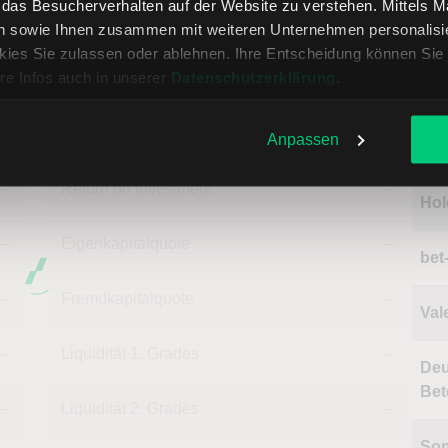
sdaten in USD
, das Besucherverhalten auf der Website zu verstehen. Mittels 
n sowie Ihnen zusammen mit weiteren Unternehmen personalisier
Mon
ies Sie zulassen oder ablehnen. Ihre Entscheidung können Sie 
re Infos auch in unserer
Datenschutzerklärung
.
--
Deckungsgrad B
--
Na
--
Deckungsgrad C
--
Anpassen
Ho
--
Return on Investment
--
Hol
--
Eigenkapitalquote
--
bet
--
Fremdkapitalquote
--
Val
--
Liquidität 1. Grades
--
Deu
Bet
--
Liquidität 2. Grades
--
So