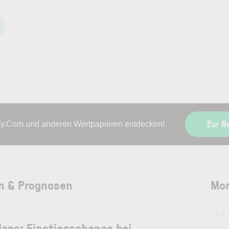
Zur N
ay.Com und anderen Wertpapieren entdecken!
n & Prognosen
Mon
1 T
llaps: Einstiegschance bei