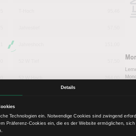
45
T-Hoch
95,46
35
Jahrestief
57,50
51
Jahreshoch
151,00
Mon
00
52 W Tief
57,50
Lern
Mond
80
52 W Hoch
264,00
bess
Details
inter
00
Market Cap (Mrd.)
4,80
Tren
fundi
Cookies
Bere
che Technologien ein. Notwendige Cookies sind zwingend erforde
em Präferenz-Cookies ein, die es der Website ermöglichen, sich
n.