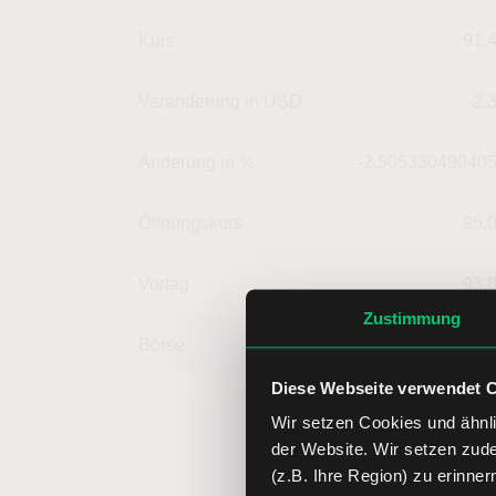
Kurs
91,
Veränderung in USD
-2.
Änderung in %
-2.50533049040
Öffnungskurs
95,
Vortag
93,
Zustimmung
Börse
4,
Diese Webseite verwendet 
Wir setzen Cookies und ähnli
der Website. Wir setzen zud
(z.B. Ihre Region) zu erinner