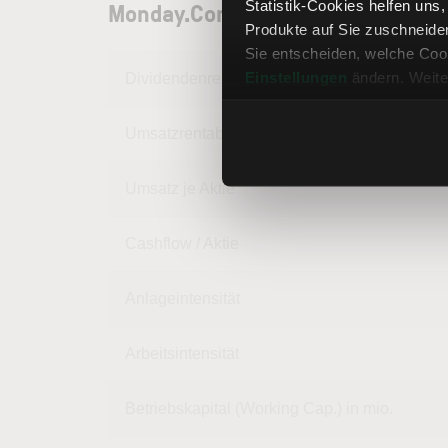
Monday.Com Aktie: Unternehmen
Statistik-Cookies helfen uns
Produkte auf Sie zuschneide
Sie entscheiden, welche Cook
Einstellungen
ändern. Weite
Dividendenrendite
Umsatzrentabilität
Umsatz je Aktie
Cashflow / Aktie
Anlageintensität
Arbeitsintensität
Betriebskapital (Working Cap.) in mio.