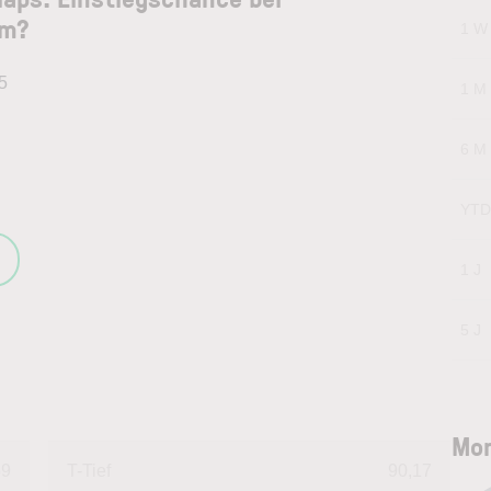
om?
1 W
5
1 M
6 M
YTD
1 J
5 J
Mon
59
T-Tief
90,17