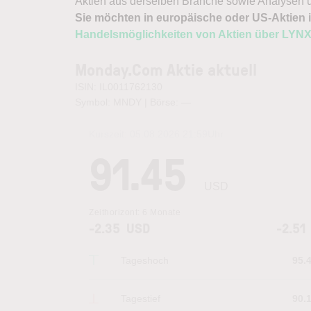
Aktien aus derselben Branche sowie Analysen u
Sie möchten in europäische oder US-Aktien i
Handelsmöglichkeiten von Aktien über LYN
Monday.Com Aktie aktuell
ISIN: IL0011762130
Symbol: MNDY | Börse:
—
Kurszeit:
05.08.2026 21:59
Uhr
91.45
USD
Zeithorizont:
6 Monate
-2.35
USD
-2.51
Tageshoch
95.
Tagestief
90.