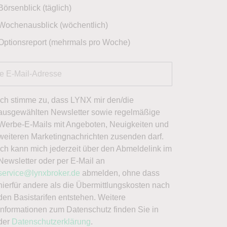
Börsenblick (täglich)
Wochenausblick (wöchentlich)
Optionsreport (mehrmals pro Woche)
Ich stimme zu, dass LYNX mir den/die
ausgewählten Newsletter sowie regelmäßige
Werbe-E-Mails mit Angeboten, Neuigkeiten und
weiteren Marketingnachrichten zusenden darf.
Ich kann mich jederzeit über den Abmeldelink im
Newsletter oder per E-Mail an
service@lynxbroker.de
abmelden, ohne dass
hierfür andere als die Übermittlungskosten nach
den Basistarifen entstehen. Weitere
Informationen zum Datenschutz finden Sie in
der
Datenschutzerklärung
.