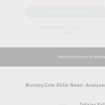
Aktie über LYNX+ kaufen
Warum Monday.Com über LYNX
handeln
Aktuelle Analysen zu Mond
Monday.Com Aktie News: Analyse
Totaler Ko