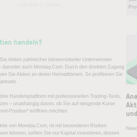
--
Liquidität 3. Grades
--
Pro
tien handeln?
ie Aktien zahlreicher börsennotierter Unternehmen
 – darunter auch Monday.Com. Durch den direkten Zugang
ben Sie Aktien an deren Heimatbörsen. So profitieren Sie
preads.
Ana
abile Handelsplattform mit professionellen Trading-Tools,
Akt
ützen – unabhängig davon, ob Sie auf steigende Kurse
und
ort-Position* eröffnen möchten.
 Aktie von Monday.Com, ist mit besonderen Risiken
News
ein können, sollten Sie nur Kapital investieren, dessen