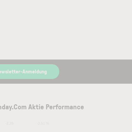
ewsletter-Anmeldung
day.Com Aktie Performance
-2.35
-2.51 %