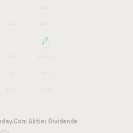
1.2
1.33 %
11.68
14.64 %
-6.55
-6.68 %
-56.11
-38.03 %
-158.51
-63.41 %
-133.55
-59.36 %
day.Com Aktie: Dividende