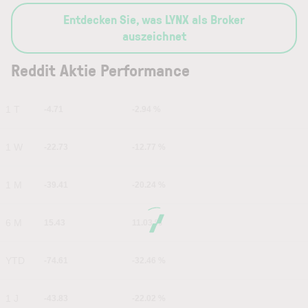
Entdecken Sie, was LYNX als Broker
auszeichnet
Reddit Aktie Performance
1 T
-4.71
-2.94 %
1 W
-22.73
-12.77 %
1 M
-39.41
-20.24 %
6 M
15.43
11.03 %
YTD
-74.61
-32.46 %
1 J
-43.83
-22.02 %