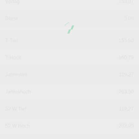
Vortag
159,97
Börse
3,00
T-Tief
153,50
T-Hoch
160,79
Jahrestief
119,27
Jahreshoch
263,50
52 W Tief
119,27
52 W Hoch
282,95