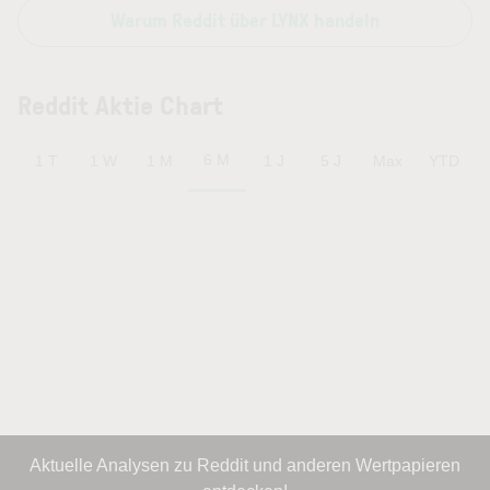
Warum Reddit über LYNX handeln
Reddit Aktie Chart
6 M
1 T
1 W
1 M
1 J
5 J
Max
YTD
Aktuelle Analysen zu Reddit und anderen Wertpapieren