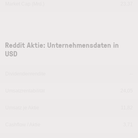
Market Cap (Mrd.)
23,37
Reddit Aktie: Unternehmensdaten in
USD
Dividendenrendite
--
Umsatzrentabilität
24,05
Umsatz je Aktie
11,82
Cashflow / Aktie
3,71