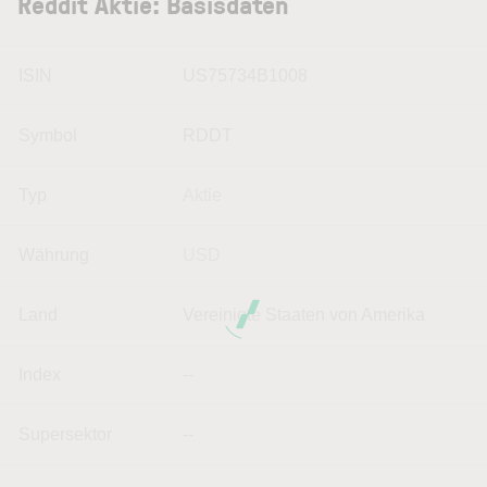
Reddit Aktie: Basisdaten
ISIN
US75734B1008
Symbol
RDDT
Typ
Aktie
Währung
USD
Land
Vereinigte Staaten von Amerika
Index
--
Supersektor
--