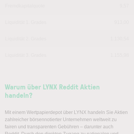
Fremdkapitalquote
9,57
Liquidität 1. Grades
913,00
Liquidität 2. Grades
1.130,54
Liquidität 3. Grades
1.155,98
Warum über LYNX Reddit Aktien
handeln?
Mit einem Wertpapierdepot über LYNX handeln Sie Aktien
zahlreicher börsennotierter Unternehmen weltweit zu
fairen und transparenten Gebühren – darunter auch
Reddit. Durch den direkten Zugang zu nationalen und