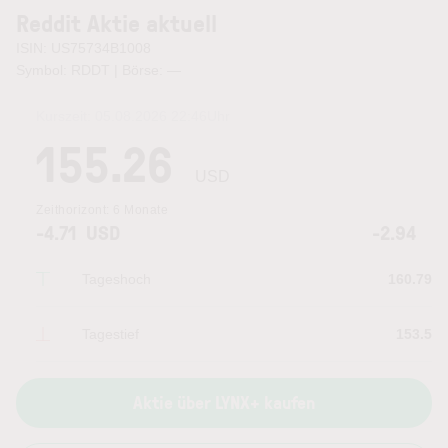
Reddit Aktie aktuell
ISIN: US75734B1008
Symbol: RDDT | Börse:
—
Kurszeit:
05.08.2026 22:46
Uhr
155.26
USD
Zeithorizont:
6 Monate
-4.71
USD
-2.94
Tageshoch
160.79
Tagestief
153.5
Aktie über LYNX+ kaufen