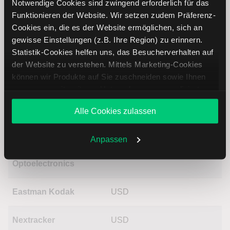
Notwendige Cookies sind zwingend erforderlich für das
potenzielle Trendveränderungen erkennen. So können Sie
Funktionieren der Website. Wir setzen zudem Präferenz-
fundierte Handelsentscheidungen treffen. Jetzt den
Cookies ein, die es der Website ermöglichen, sich an
Bereich Trading entdecken.
gewisse Einstellungen (z.B. Ihre Region) zu erinnern.
Statistik-Cookies helfen uns, das Besucherverhalten auf
Trading
der Website zu verstehen. Mittels Marketing-Cookies
können wir Produkte auf Sie zuschneiden sowie Ihnen
zusammen mit weiteren Unternehmen personalisierte
Reddit Aktie: Ähnliche Aktien
Angebote unterbreiten. Sie entscheiden, welche Cookies
Alle Cookies zulassen
Sie zulassen oder ablehnen. Ihre Entscheidung können
Name
Kurs
Währung
Änderung in %
Sie jederzeit in den
Cookie-Einstellungen
ändern.
Weitere Infos auch in unserer
Datenschutzerklärung
.
Anpassen
Applied
USD
Optoelectronics
Eastman Kodak
USD
Nextracker
USD