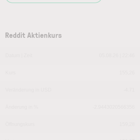
Reddit Aktienkurs
Datum | Zeit
05.08.26 | 22:46
Kurs
155,26
Veränderung in USD
-4.71
Änderung in %
-2.9443020566356
Öffnungskurs
159,28