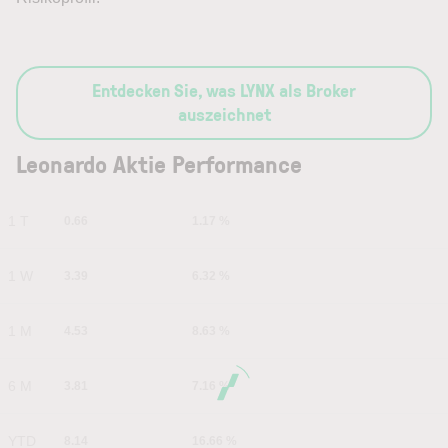
Entdecken Sie, was LYNX als Broker
auszeichnet
Leonardo Aktie Performance
1 T
0.66
1.17 %
1 W
3.39
6.32 %
1 M
4.53
8.63 %
6 M
3.81
7.16 %
YTD
8.14
16.66 %