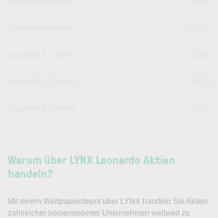
Eigenkapitalquote
30,29
Fremdkapitalquote
69,71
Liquidität 1. Grades
13,69
Liquidität 2. Grades
34,25
Liquidität 3. Grades
95,97
Warum über LYNX Leonardo Aktien
handeln?
Mit einem Wertpapierdepot über LYNX handeln Sie Aktien
zahlreicher börsennotierter Unternehmen weltweit zu