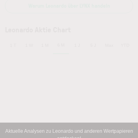
Warum Leonardo über LYNX handeln
Leonardo Aktie Chart
6 M
1 T
1 W
1 M
1 J
5 J
Max
YTD
Aktuelle Analysen zu Leonardo und anderen Wertpapieren