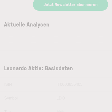
Jetzt Newsletter abonnieren
Aktuelle Analysen
—
—
—
—
—
—
—
—
—
—
Leonardo Aktie: Basisdaten
ISIN
IT0003856405
Symbol
LDO
Typ
Aktie