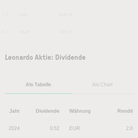
1 J
9.05
18.87 %
5 J
50.24
742.1 %
Leonardo Aktie: Dividende
Als Tabelle
Als Chart
Jahr
Dividende
Währung
Rendite
2024
0.52
EUR
2.01