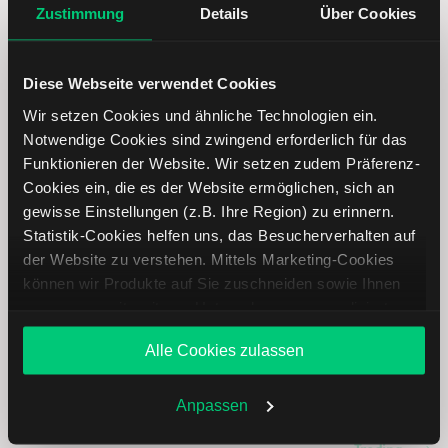
Zustimmung
Details
Über Cookies
Diese Webseite verwendet Cookies
Wir setzen Cookies und ähnliche Technologien ein.
Notwendige Cookies sind zwingend erforderlich für das
Funktionieren der Website. Wir setzen zudem Präferenz-
Cookies ein, die es der Website ermöglichen, sich an
gewisse Einstellungen (z.B. Ihre Region) zu erinnern.
Leonardo Aktie analysieren
Statistik-Cookies helfen uns, das Besucherverhalten auf
der Website zu verstehen. Mittels Marketing-Cookies
können wir Produkte auf Sie zuschneiden sowie Ihnen
Lernen Sie mit LYNX, wie Sie den Kursverlauf der
zusammen mit weiteren Unternehmen personalisierte
Leonardo Aktie mithilfe technischer Analyse besser
Angebote unterbreiten. Sie entscheiden, welche Cookies
einordnen, relevante Fundamentaldaten interpretieren und
Alle Cookies zulassen
Sie zulassen oder ablehnen. Ihre Entscheidung können
frühzeitig potenzielle Trendveränderungen erkennen. So
Sie jederzeit in den
Cookie-Einstellungen
ändern.
können Sie fundierte Handelsentscheidungen treffen. Jetzt
Weitere Infos auch in unserer
Datenschutzerklärung
.
den Bereich Trading entdecken.
Anpassen