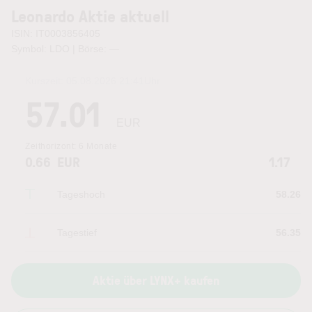
Leonardo Aktie aktuell
ISIN: IT0003856405
Symbol: LDO | Börse:
—
Kurszeit:
05.08.2026 21:41
Uhr
57.01
EUR
Zeithorizont:
6 Monate
0.66
EUR
1.17
Tageshoch
58.26
Tagestief
56.35
Aktie über LYNX+ kaufen