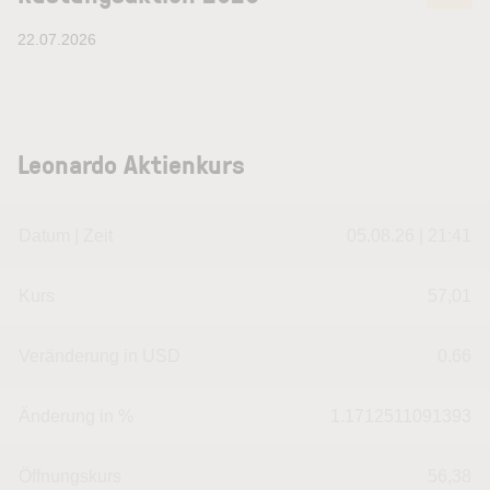
22.07.2026
Leonardo Aktienkurs
Datum | Zeit
05.08.26 | 21:41
Kurs
57,01
Veränderung in USD
0.66
Änderung in %
1.1712511091393
Öffnungskurs
56,38