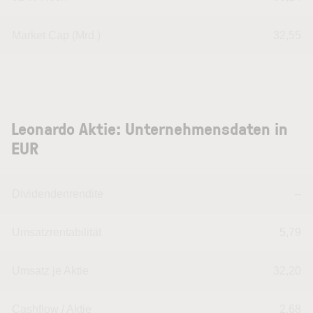
Market Cap (Mrd.)
32,55
Leonardo Aktie: Unternehmensdaten in
EUR
Dividendenrendite
--
Umsatzrentabilität
5,79
Umsatz je Aktie
32,20
Cashflow / Aktie
2,68