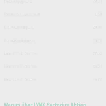
Deckungsgrad C
88,64
Return on Investment
1,59
Eigenkapitalquote
39,80
Fremdkapitalquote
60,20
Liquidität 1. Grades
27,52
Liquidität 2. Grades
39,64
Liquidität 3. Grades
89,77
Warum über LYNX Sartorius Aktien