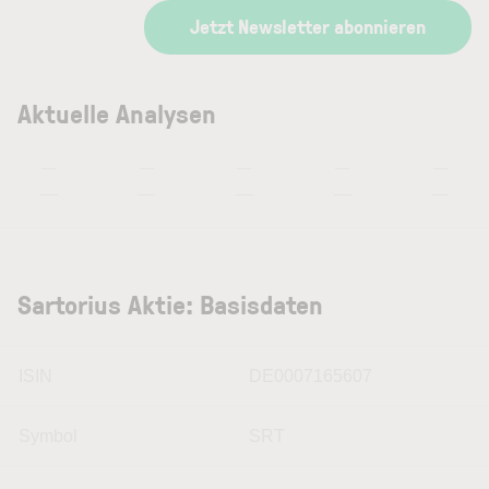
Jetzt Newsletter abonnieren
Aktuelle Analysen
—
—
—
—
—
—
—
—
—
—
Sartorius Aktie: Basisdaten
ISIN
DE0007165607
Symbol
SRT