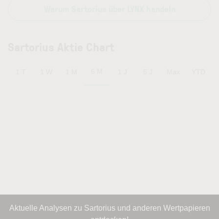
Warum Sartorius über LYNX handeln
Sartorius Aktie Chart
6 M
1 T
1 W
1 M
1 J
5 J
Max
YTD
Aktuelle Analysen zu Sartorius und anderen Wertpapieren