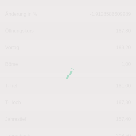
Änderung in %
-1.9128586609989
Öffnungskurs
187,80
Vortag
188,20
Börse
1,00
T-Tief
181,00
T-Hoch
187,80
Jahrestief
157,40
Jahreshoch
208,50