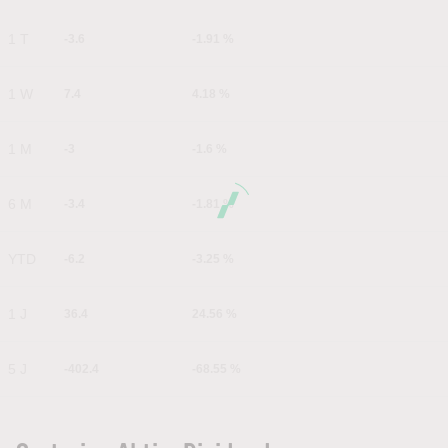
1 T
-3.6
-1.91 %
1 W
7.4
4.18 %
1 M
-3
-1.6 %
6 M
-3.4
-1.81 %
YTD
-6.2
-3.25 %
1 J
36.4
24.56 %
5 J
-402.4
-68.55 %