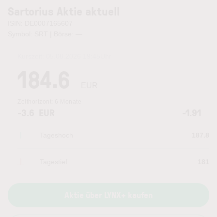
Sartorius Aktie aktuell
ISIN: DE0007165607
Symbol: SRT | Börse:
—
Kurszeit:
05.08.2026 19:45
Uhr
184.6
EUR
Zeithorizont:
6 Monate
-3.6
EUR
-1.91
Tageshoch
187.8
Tagestief
181
Aktie über LYNX+ kaufen