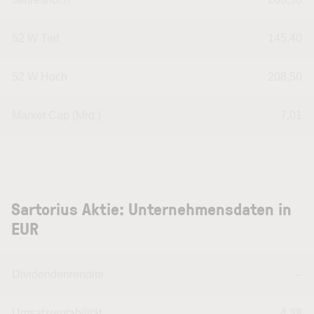
52 W Tief
145,40
52 W Hoch
208,50
Market Cap (Mrd.)
7,01
Sartorius Aktie: Unternehmensdaten in
EUR
Dividendenrendite
--
Umsatzrentabilität
4,38