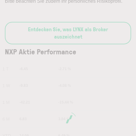
Bitte beachten Sie zudem Ihr persönliches Risikoprofil.
Entdecken Sie, was LYNX als Broker
auszeichnet
NXP Aktie Performance
1 T
-6.45
-2.71 %
1 W
-9.83
-4.08 %
1 M
-42.21
-15.44 %
6 M
6.83
3.04 %
YTD
14.09
6.49 %