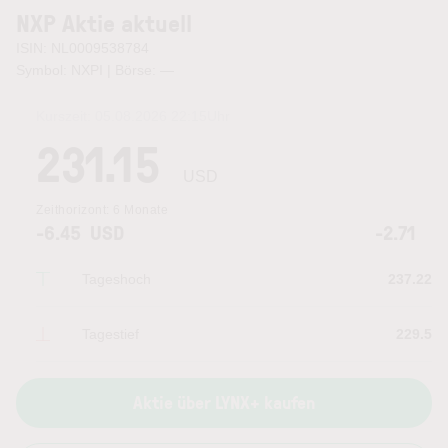
NXP Aktie aktuell
ISIN: NL0009538784
Symbol: NXPI | Börse:
—
Kurszeit:
05.08.2026 22:15
Uhr
231.15
USD
Zeithorizont:
6 Monate
-6.45
USD
-2.71
Tageshoch
237.22
Tagestief
229.5
Aktie über LYNX+ kaufen