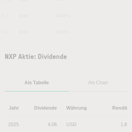
1 J
22.68
10.88 %
5 J
18.25
8.57 %
NXP Aktie: Dividende
Als Tabelle
Als Chart
Jahr
Dividende
Währung
Rendite
2025
4.06
USD
1.87