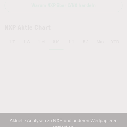
Warum NXP über LYNX handeln
NXP Aktie Chart
6 M
1 T
1 W
1 M
1 J
5 J
Max
YTD
Aktuelle Analysen zu NXP und anderen Wertpapieren