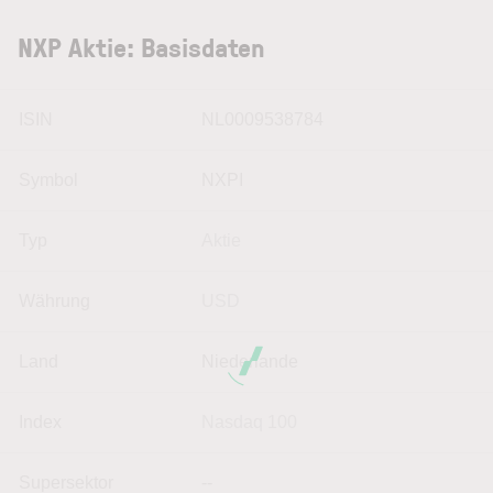
NXP Aktie: Basisdaten
ISIN
NL0009538784
Symbol
NXPI
Typ
Aktie
Währung
USD
Land
Niederlande
Index
Nasdaq 100
Supersektor
--