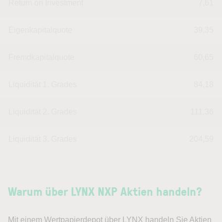
Return on Investment
7,61
Eigenkapitalquote
39,35
Fremdkapitalquote
60,65
Liquidität 1. Grades
84,18
Liquidität 2. Grades
111,36
Liquidität 3. Grades
204,59
Warum über LYNX NXP Aktien handeln?
Mit einem Wertpapierdepot über LYNX handeln Sie Aktien