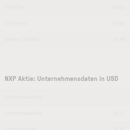
52 W Tief
183,00
52 W Hoch
339,95
Market Cap (Mrd.)
59,99
NXP Aktie: Unternehmensdaten in USD
Dividendenrendite
--
Umsatzrentabilität
16,47
Umsatz je Aktie
48,55