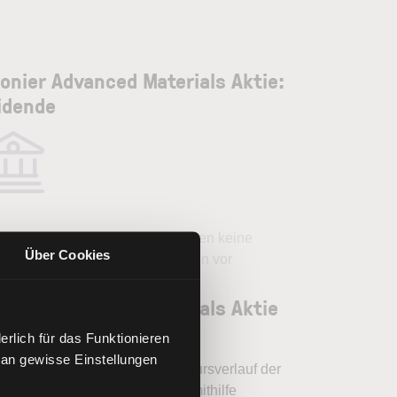
onier Advanced Materials Aktie:
idende
Für dieses Unternehmen liegen keine
Über Cookies
Dividendenausschüttungen vor
onier Advanced Materials Aktie
lysieren
rlich für das Funktionieren
 an gewisse Einstellungen
en Sie mit LYNX, wie Sie den Kursverlauf der
ier Advanced Materials Aktie mithilfe