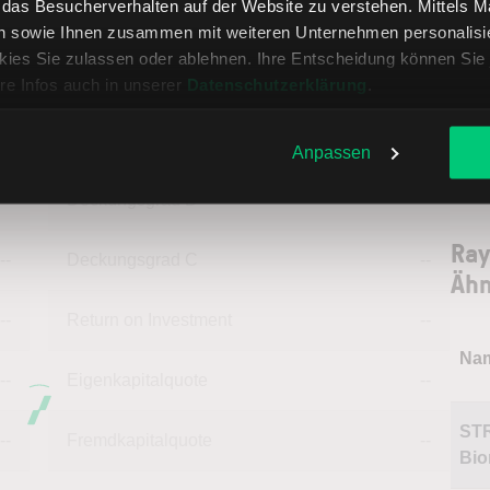
, das Besucherverhalten auf der Website zu verstehen. Mittels 
tech
n sowie Ihnen zusammen mit weiteren Unternehmen personalisier
Fund
ies Sie zulassen oder ablehnen. Ihre Entscheidung können Sie 
pote
re Infos auch in unserer
Datenschutzerklärung
.
könn
ie: Unternehmensdaten in USD
treff
Anpassen
--
Deckungsgrad B
--
Ray
--
Deckungsgrad C
--
Ähn
--
Return on Investment
--
Na
--
Eigenkapitalquote
--
ST
--
Fremdkapitalquote
--
Bio