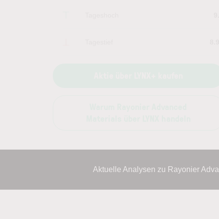
Tageshoch
9
Tagestief
8.
Aktie über LYNX+ kaufen
Warum Rayonier Advanced
Materials über LYNX handeln
Aktuelle Analysen zu Rayonier Adva