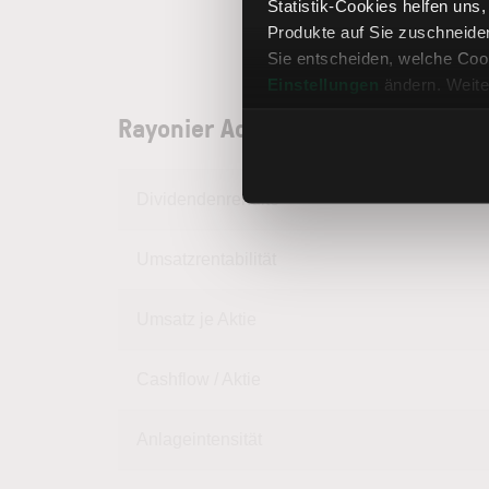
Statistik-Cookies helfen uns
Produkte auf Sie zuschneide
Sie entscheiden, welche Cook
Einstellungen
ändern. Weite
Rayonier Advanced Materials Akt
Dividendenrendite
Umsatzrentabilität
Umsatz je Aktie
Cashflow / Aktie
Anlageintensität