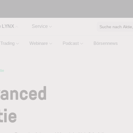
e LYNX
Service
Suche nach Aktie, 
Trading
Webinare
Podcast
Börsennews
tie
vanced
tie