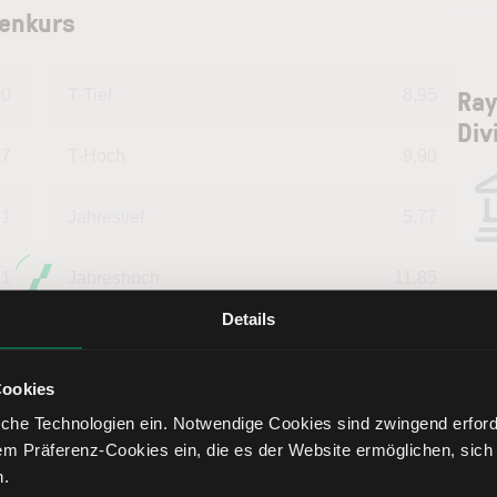
ienkurs
Ray
00
T-Tief
8,95
Div
67
T-Hoch
9,90
91
Jahrestief
5,77
81
Jahreshoch
11,85
Details
17
52 W Tief
3,35
Ray
Cookies
76
52 W Hoch
11,85
ana
che Technologien ein. Notwendige Cookies sind zwingend erforde
em Präferenz-Cookies ein, die es der Website ermöglichen, sich
00
Market Cap (Mrd.)
0,61
Lern
n.
Rayon