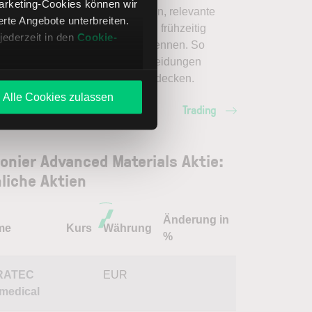
Marketing-Cookies können wir
nischer Analyse besser einordnen, relevante
te Angebote unterbreiten.
amentaldaten interpretieren und frühzeitig
jederzeit in den
Cookie-
nzielle Trendveränderungen erkennen. So
en Sie fundierte Handelsentscheidungen
en. Jetzt den Bereich Trading entdecken.
Alle Cookies zulassen
Trading
onier Advanced Materials Aktie:
liche Aktien
Änderung in
me
Kurs
Währung
%
RATEC
EUR
medical