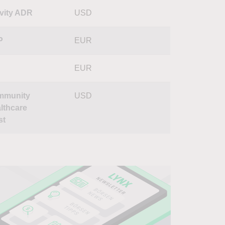
vity ADR
USD
P
EUR
EUR
mmunity
USD
lthcare
st