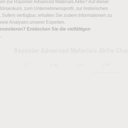
onen zur Rayonier Advanced Materials Aktie? Auf dieser
 Börsenkurs, zum Unternehmensprofil, zur historischen
 Sofern verfügbar, erhalten Sie zudem Informationen zu
owie Analysen unserer Experten.
nvestieren? Entdecken Sie die vielfältigen
X
.
Rayonier Advanced Materials Aktie Cha
6 M
1 T
1 W
1 M