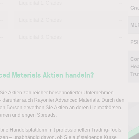
--
Liquidität 1. Grades
--
Gra
--
Liquidität 2. Grades
--
ML
--
Liquidität 3. Grades
--
PSI
Co
Hea
ed Materials Aktien handeln?
Tru
ie Aktien zahlreicher börsennotierter Unternehmen
 – darunter auch Rayonier Advanced Materials. Durch den
alen Börsen erwerben Sie Aktien an deren Heimatbörsen.
lumen und engen Spreads.
abile Handelsplattform mit professionellen Trading-Tools,
ützen – unabhängig davon, ob Sie auf steigende Kurse