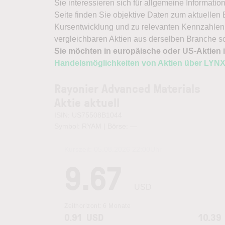
Sie interessieren sich für allgemeine Informati
Seite finden Sie objektive Daten zum aktuellen
Kursentwicklung und zu relevanten Kennzahlen.
vergleichbaren Aktien aus derselben Branche s
Sie möchten in europäische oder US-Aktien i
Handelsmöglichkeiten von Aktien über LYN
Rayonier Advanced Materials
Aktie aktuell
ISIN: US75508B1044
Symbol: RYAM | Börse:
—
Kurszeit:
05.08.2026 22:00
Uhr
9.67
USD
Zeithorizont:
6 Monate
0.91
USD
10.39