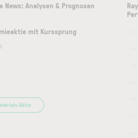
ie News: Analysen & Prognosen
Ray
Per
mieaktie mit Kurssprung
1 T
6
1 W
1 M
6 M
YTD
terials Aktie
1 J
5 J