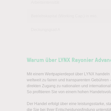
Arbeitsintensität
Betriebskapital (Working Cap.) in mio.
Deckungsgrad A
Warum über LYNX Rayonier Advanc
Mit einem Wertpapierdepot über LYNX handeln S
weltweit zu fairen und transparenten Gebühren
direkten Zugang zu nationalen und internation
So profitieren Sie von einem hohen Handelsvo
Der Handel erfolgt über eine leistungsstarke, st
die Sie bei Ihrer Entscheidungsfindung unterst