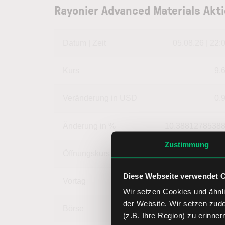
Rayonier Advanced Materials Akt
Datum | Zeit
05.08.26 | 22:
Kurs
9,
Veränderung in USD
0.
Änderung in %
10.3881278538
Zustimmung
Öffnungskurs
9,
Diese Webseite verwendet 
Vortag
8,
Wir setzen Cookies und ähnli
der Website. Wir setzen zud
Börse
3,
(z.B. Ihre Region) zu erinner