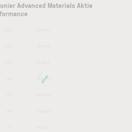
onier Advanced Materials Aktie
formance
0.91
10.39 %
1.34
16.09 %
2.31
31.39 %
1.61
19.98 %
3.78
64.18 %
5.84
152.48 %
3.19
49.23 %