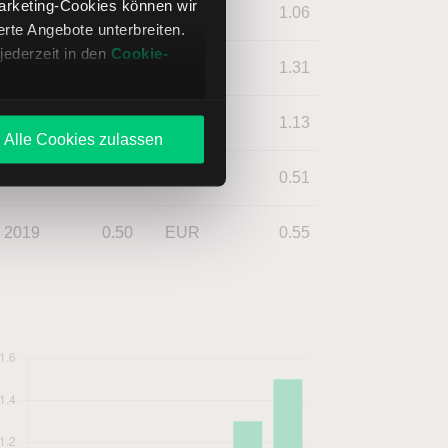
Marketing-Cookies können wir
2023
1.15
EUR
1.06
te Angebote unterbreiten.
jederzeit in den
Cookie-
2022
1.07
EUR
1.31
2021
0.95
EUR
1.13
Alle Cookies zulassen
2020
0.52
EUR
0.51
2019
0.50
EUR
0.55