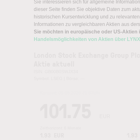
Sie interessieren sich für allgemeine Informat
dieser Seite finden Sie objektive Daten zum ak
historischen Kursentwicklung und zu relevanten
Informationen zu vergleichbaren Aktien aus de
Sie möchten in europäische oder US-Aktien i
Handelsmöglichkeiten von Aktien über LYN
London Stock Exchange Group Pl
Aktie aktuell
ISIN: GB00B0SWJX34
Symbol: LSEG | Börse:
—
Kurszeit:
05.08.2026 21:57
Uhr
101.75
EUR
Zeithorizont:
6 Monate
1.93
EUR
1.93