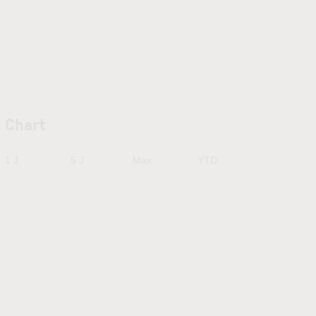
e Chart
1 J
5 J
Max
YTD