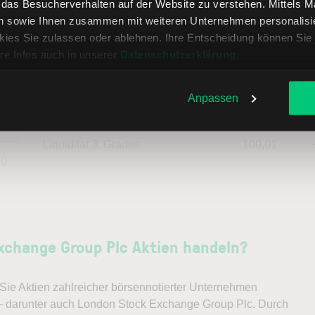
, das Besucherverhalten auf der Website zu verstehen. Mittels 
n sowie Ihnen zusammen mit weiteren Unternehmen personalisier
16
Fremdkapitalquote
97,22
ies Sie zulassen oder ablehnen. Ihre Entscheidung können Sie 
re Infos auch in unserer
Datenschutzerklärung
.
84
Liquidität 1. Grades
0,52
Anpassen
--
Liquidität 2. Grades
0,75
Liquidität 3. Grades
100,01
90
xchange Group Plc Aktien handeln?
ie Aktien zahlreicher börsennotierter Unternehmen
 – darunter auch London Stock Exchange Group Plc. Durch