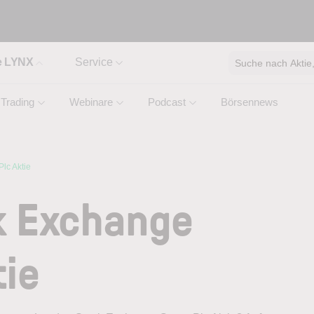
e LYNX
Service
Suche nach Aktie, 
Trading
Webinare
Podcast
Börsennews
lc Aktie
k Exchange
tie