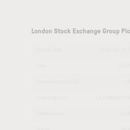
London Stock Exchange Group Plc
Datum | Zeit
05.08.26 | 21:
Kurs
101,
Veränderung in USD
1.
Änderung in %
1.93348026447
Öffnungskurs
100,
Vortag
99,