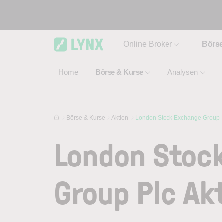
Skip to main content
Online Broker
Börs
Home
Börse & Kurse
Analysen
Börse & Kurse
Aktien
London Stock Exchange Group P
London Stoc
Group Plc Ak