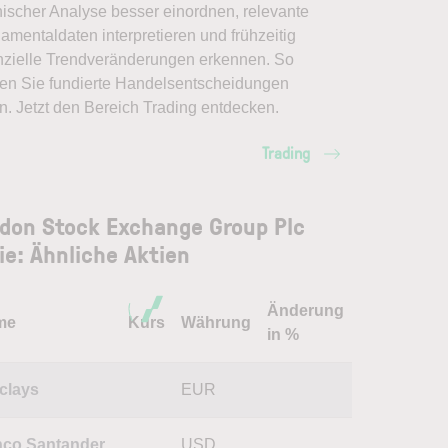
nischer Analyse besser einordnen, relevante
amentaldaten interpretieren und frühzeitig
nzielle Trendveränderungen erkennen. So
en Sie fundierte Handelsentscheidungen
en. Jetzt den Bereich Trading entdecken.
Trading
don Stock Exchange Group Plc
ie: Ähnliche Aktien
Änderung
me
Kurs
Währung
in %
clays
EUR
co Santander
USD