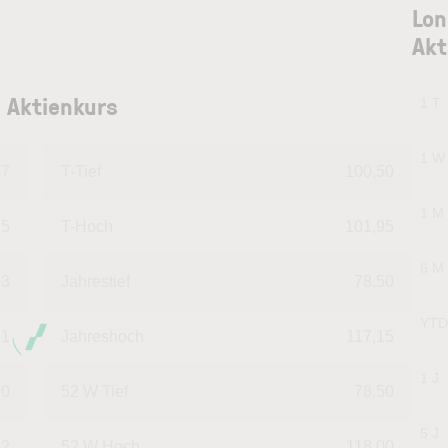
Lon
Akt
 Aktienkurs
1 T
1 W
57
T-Tief
100,50
1 M
75
T-Hoch
101,95
6 M
93
Jahrestief
78,50
YTD
61
Jahreshoch
117,15
1 J
90
52 W Tief
78,50
5 J
82
52 W Hoch
118,00