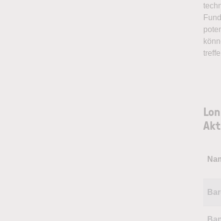
tech
Fund
pote
könn
treff
Lon
Akt
Na
Bar
Ban