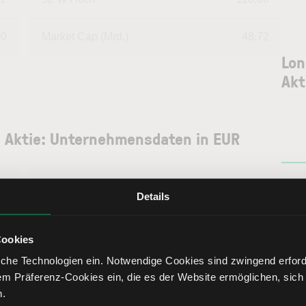
00
Market Cap (Mrd.)
48,72
Lon
Akt
c Aktie: Unternehmensdaten in EUR
--
Deckungsgrad B
100,17
Details
36
Deckungsgrad C
100,17
Cookies
84
Return on Investment
0,16
che Technologien ein. Notwendige Cookies sind zwingend erforde
em Präferenz-Cookies ein, die es der Website ermöglichen, sich
n.
91
Eigenkapitalquote
2,78