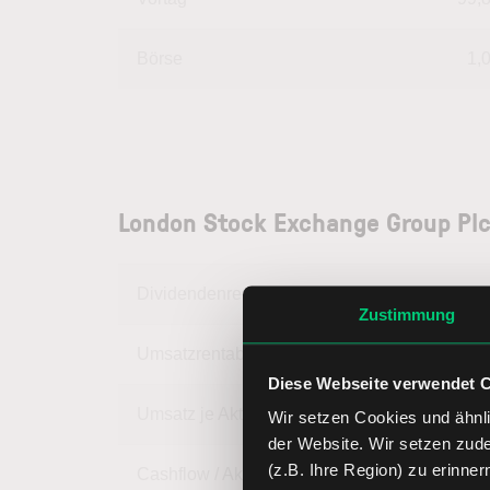
Börse
1,
London Stock Exchange Group Pl
Dividendenrendite
Zustimmung
Umsatzrentabilität
13,
Diese Webseite verwendet 
Umsatz je Aktie
17,
Wir setzen Cookies und ähnli
der Website. Wir setzen zud
(z.B. Ihre Region) zu erinner
Cashflow / Aktie
6,