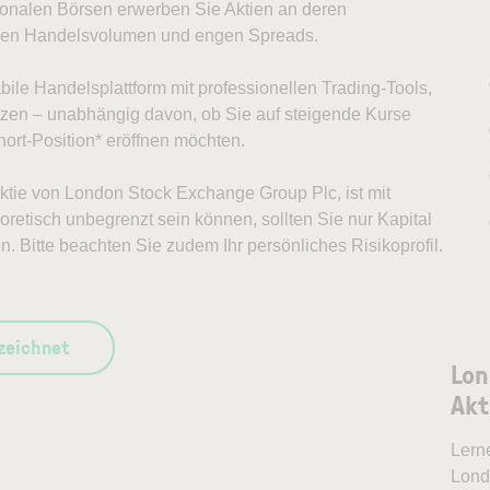
ionalen Börsen erwerben Sie Aktien an deren
ohen Handelsvolumen und engen Spreads.
abile Handelsplattform mit professionellen Trading-Tools,
ützen – unabhängig davon, ob Sie auf steigende Kurse
ort-Position* eröffnen möchten.
 Aktie von London Stock Exchange Group Plc, ist mit
retisch unbegrenzt sein können, sollten Sie nur Kapital
n. Bitte beachten Sie zudem Ihr persönliches Risikoprofil.
szeichnet
Lon
Akt
Lern
Lond