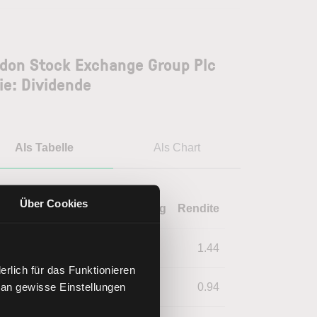
don Stock Exchange Group Plc
ie: Dividende
Als Tabelle
Als Chart
Über Cookies
Jahr
Dividende
Währung
Rendite
2025
1.50
EUR
1.44
rlich für das Funktionieren
 an gewisse Einstellungen
2024
1.30
EUR
0.94