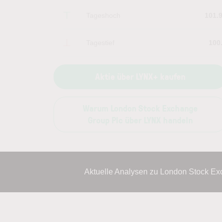
Tageshoch
101.
Tagestief
100
Aktie über LYNX+ kaufen
Warum London Stock Exchange
Group Plc über LYNX handeln
Aktuelle Analysen zu London Stock Ex