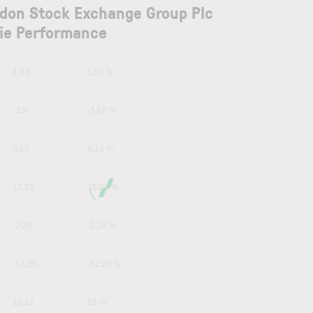
don Stock Exchange Group Plc
ie Performance
1.93
1.93 %
-3.9
-3.69 %
0.15
0.15 %
13.75
15.63 %
-2.25
-2.16 %
-14.25
-12.28 %
13.27
15 %