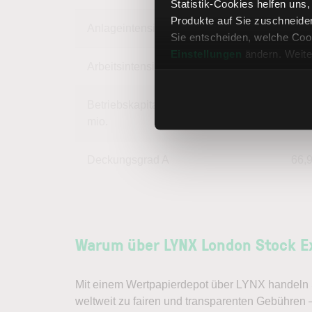
Statistik-Cookies helfen uns
Produkte auf Sie zuschneide
Anlageintensität
4,
Sie entscheiden, welche Cook
Einstellungen
ändern. Weite
Arbeitsintensität
95,
Betriebskapital (Working Cap.) in
mio.
Deckungsgrad A
66,
Warum über LYNX London Stock E
Mit einem Wertpapierdepot über LYNX handeln S
weltweit zu fairen und transparenten Gebühren