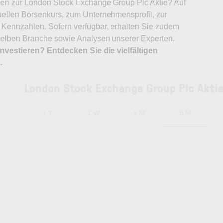
ionen zur London Stock Exchange Group Plc Aktie? Auf
tuellen Börsenkurs, zum Unternehmensprofil, zur
 Kennzahlen. Sofern verfügbar, erhalten Sie zudem
rselben Branche sowie Analysen unserer Experten.
nvestieren? Entdecken Sie die vielfältigen
X
.
c
London Stock Exchange Group Plc Akti
6 M
1 T
1 W
1 M